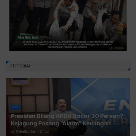
EDITORIAL
BPK
Presiden Bilang APBN Bocor 30 Persen?
Kejagung Pasang “Alarm” Keuangan
by
ChiefEditor
-
21.53