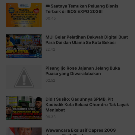
🎟️ Saatnya Temukan Peluang Bisnis
Juz 14 ⇨
http://j.mp/2b8SUTA
Terbaik di IBOS EXPO 2026!
00.45
Juz 15 ⇨
http://j.mp/2bFRQIM
Juz 16 ⇨
http://j.mp/2b8SegG
MUI Gelar Pelatihan Dakwah Digital Buat
Para Dai dan Ulama Se Kota Bekasi
Juz 17 ⇨
http://j.mp/2brHsFz
22.42
Juz 18 ⇨
http://j.mp/2b8SCfc
Juz 19 ⇨
http://j.mp/2bFSq95
Pisang Ijo Rose Jajanan Jelang Buka
Puasa yang Diwaralabakan
Juz 20 ⇨
http://j.mp/2brI1zc
02.52
Juz 21 ⇨
http://j.mp/2b8VcBO
Didit Susilo: Gaduhnya SPMB, Plt
Juz 22 ⇨
http://j.mp/2bFRxNP
Kadisdik Kota Bekasi Chondro Tak Layak
Menjabat
Juz 23 ⇨
http://j.mp/2brItxm
09.33
Juz 24 ⇨
http://j.mp/2brHKw5
Wawancara Ekslusif Capres 2009
Juz 25 ⇨
http://j.mp/2brImlf