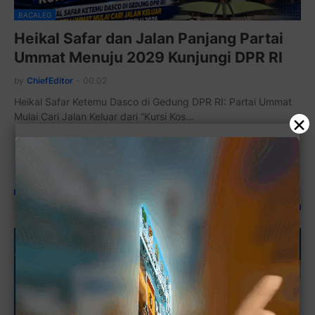
BACALEG
Heikal Safar dan Jalan Panjang Partai
Ummat Menuju 2029 Kunjungi DPR RI
by
ChiefEditor
-
00.02
Heikal Safar Ketemu Dasco di Gedung DPR RI: Partai Ummat
×
Mulai Cari Jalan Keluar dari “Kursi Kos…
Muat postingan lainnya
IKLAN TAHUNAN