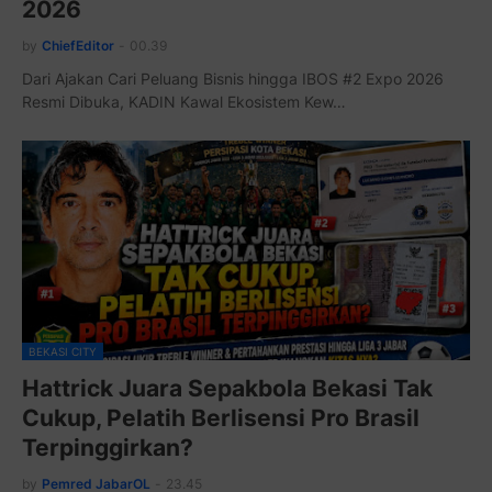
2026
by
ChiefEditor
-
00.39
Dari Ajakan Cari Peluang Bisnis hingga IBOS #2 Expo 2026
Resmi Dibuka, KADIN Kawal Ekosistem Kew…
BEKASI CITY
Hattrick Juara Sepakbola Bekasi Tak
Cukup, Pelatih Berlisensi Pro Brasil
Terpinggirkan?
by
Pemred JabarOL
-
23.45