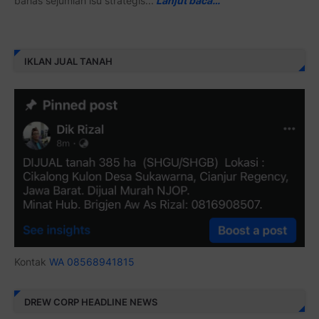
bahas sejumlah isu strategis...
Lanjut baca…
IKLAN JUAL TANAH
Kontak
WA 08568941815
DREW CORP HEADLINE NEWS