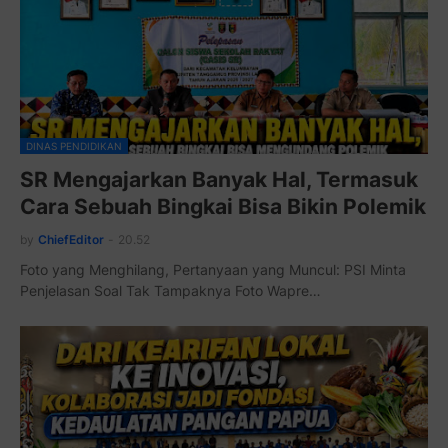
DINAS PENDIDIKAN
SR Mengajarkan Banyak Hal, Termasuk
Cara Sebuah Bingkai Bisa Bikin Polemik
by
ChiefEditor
-
20.52
Foto yang Menghilang, Pertanyaan yang Muncul: PSI Minta
Penjelasan Soal Tak Tampaknya Foto Wapre…