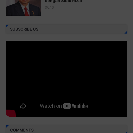
dengan Sidik Rizal
06.16
Juz 26 ⇨
http://j.mp/2bFRHF2
Juz 27 ⇨
http://j.mp/2bFRXno
SUBSCRIBE US
Juz 28 ⇨
http://j.mp/2brI3ai
Juz 29 ⇨
http://j.mp/2bFRyBF
Juz 30 ⇨
http://j.mp/2bFREcc
Monggo disebarluaskan. Mudah-mudahan menjadi ladang
amal jariyah bagi kita semua.
Berbagi kebaikan meskipun sedikit, semoga bermanfaat,
aamiin...
COMMENTS