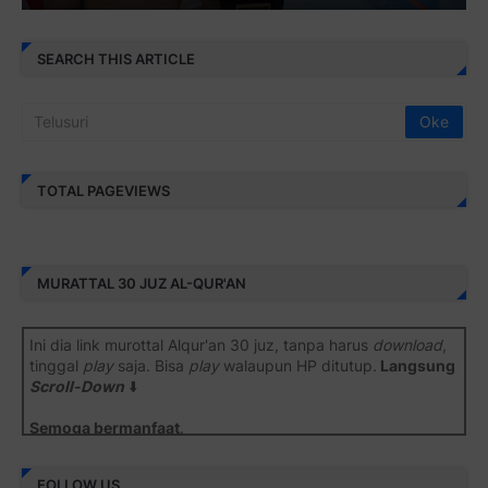
SEARCH THIS ARTICLE
TOTAL PAGEVIEWS
MURATTAL 30 JUZ AL-QUR'AN
Ini dia link murottal Alqur'an 30 juz, tanpa harus
download
,
tinggal
play
saja. Bisa
play
walaupun HP ditutup.
Langsung
Scroll-Down
⬇️
Semoga bermanfaat
.
Juz 1 ⇨
http://j.mp/2b8SiNO
FOLLOW US