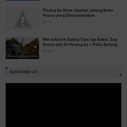
Juz 21 ⇨
http://j.mp/2b8VcBO
Pisang Ijo Rose Jajanan Jelang Buka
Juz 22 ⇨
http://j.mp/2bFRxNP
Puasa yang Diwaralabakan
Juz 23 ⇨
http://j.mp/2brItxm
02.52
Juz 24 ⇨
http://j.mp/2brHKw5
RM mAmink Daeng Tata: Iga Bakar, Sop
Juz 25 ⇨
http://j.mp/2brImlf
Konro dan Es Pisang Ijo + Pallu Butung
05.35
Juz 26 ⇨
http://j.mp/2bFRHF2
Juz 27 ⇨
http://j.mp/2bFRXno
SUBSCRIBE US
Juz 28 ⇨
http://j.mp/2brI3ai
Juz 29 ⇨
http://j.mp/2bFRyBF
Juz 30 ⇨
http://j.mp/2bFREcc
Monggo disebarluaskan. Mudah-mudahan menjadi ladang
amal jariyah bagi kita semua.
Berbagi kebaikan meskipun sedikit, semoga bermanfaat,