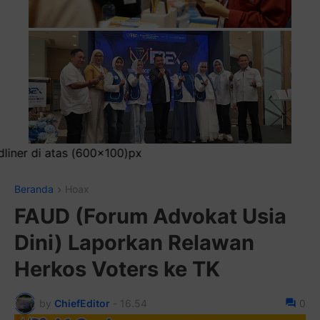
Pasan
Beranda
Hoax
FAUD (Forum Advokat Usia
Dini) Laporkan Relawan
Herkos Voters ke TK
by
ChiefEditor
-
16.54
0