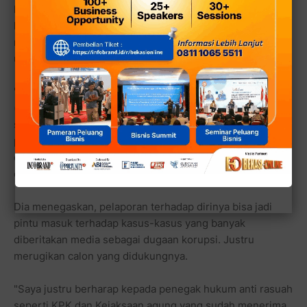
kami terhadap situasi itu, bahwa sebagai warga negara
kami berhak melakukan upaya kontroling dan edukasi
masyarakat terkait perang terhadap pelaku korupsi,"
ujarnya.
"Saya menilai, apa yang mereka (FAUD) lakukan itu
(melaporkan) adalah upaya untuk menggiring opini publik
seolah kami melakukan penyebaran informasi salah,
padahal jelas di postingan itu dicantumkan sumber data
dan informasi nya dari beberapa media dan juga di
cantumkan kalimat dugaan," sambung Dimas.
Dia menegaskan, pelaporan terhadap dirinya bisa jadi
pintu masuk terhadap kasus-kasus yang banyak
diberitakan media sebagai dugaan korupsi. Justru
merugikan calon yang didukungnya.
"Saya justru berharap kepada penegak hukum anti rasuah
seperti KPK dan Kejaksaan agung yang sudah menerima