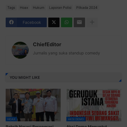
Tags
Hoax
Hukum
Laporan Polisi
Pilkada 2024
Facebook
ChiefEditor
Jurnalis yang suka standup comedy
YOU MIGHT LIKE
HOAX
AKSI DEMO
Pabrik Narasi Beroperasi
Aksi Demo Menuntut