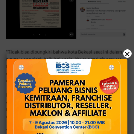
×
"Tidak bisa dipungkiri bahwa kota Bekasi saat ini dalam
situasi yang tidak baik-baik saja, khusus terkait darurat
korupsi yang semakin dianggap biasa oleh beberapa
oknum pemangku kebijakan," tuturnya dalam rilis yang
diterima redaksi. Sabtu (16/11/2024).
Dimas menjelaskan, apa yang dilakukan di media sosial
oleh Herkos Voter adalah bentuk kepedulian terhadap
kasus korupsi di Kota Bekasi yang sepertinya sudah
menjadi budaya.
"Dan apa yang kami lakukan adalah bentuk kepedulian