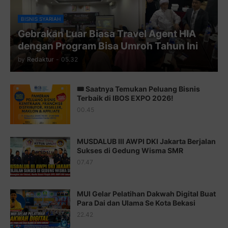
Juz 10 ⇨
http://j.mp/2bHfyUH
BISNIS SYARIAH
Gebrakan Luar Biasa Travel Agent HIA
Juz 11 ⇨
http://j.mp/2bHf80y
dengan Program Bisa Umroh Tahun Ini
Juz 12 ⇨
http://j.mp/2bWnTby
by
Redaktur
-
05.32
Juz 13 ⇨
http://j.mp/2bFTiKQ
🎟️ Saatnya Temukan Peluang Bisnis
Juz 14 ⇨
http://j.mp/2b8SUTA
Terbaik di IBOS EXPO 2026!
00.45
Juz 15 ⇨
http://j.mp/2bFRQIM
Juz 16 ⇨
http://j.mp/2b8SegG
MUSDALUB III AWPI DKI Jakarta Berjalan
Sukses di Gedung Wisma SMR
Juz 17 ⇨
http://j.mp/2brHsFz
07.47
Juz 18 ⇨
http://j.mp/2b8SCfc
Juz 19 ⇨
http://j.mp/2bFSq95
MUI Gelar Pelatihan Dakwah Digital Buat
Para Dai dan Ulama Se Kota Bekasi
Juz 20 ⇨
http://j.mp/2brI1zc
22.42