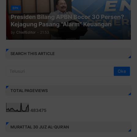
BPK
Presiden Bilang APBN Bocor 30 Persen?
Kejagung Pasang “Alarm” Keuangan
by
ChiefEditor
-
21.53
SEARCH THIS ARTICLE
TOTAL PAGEVIEWS
4
8
3
4
7
5
MURATTAL 30 JUZ AL-QUR'AN