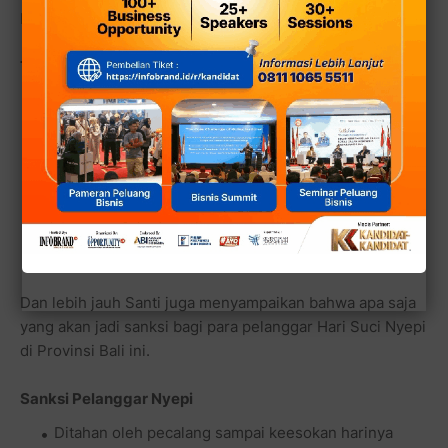
Provinsi Bali.
Tugas Pecalang:
Menjaga keamanan desa adat
Menjaga keamanan dan ketertiban alam, lingkungan
fisik, dan lingkungan sosial budaya
Mengawasi perilaku warga desa, pendatang, serta
wisatawan
Melindungi nilai-nilai budaya dan adat istiadat Bali
Dan lebih jauh Santi juga menyampaikan bahwa apa saja
yang akan jadi sanksi bagi para pelanggar Hari Suci Nyepi
di Provinsi Bali ini.
Sanksi Pelanggar Nyepi
Ditahan oleh pecalang sampai keesokan harinya