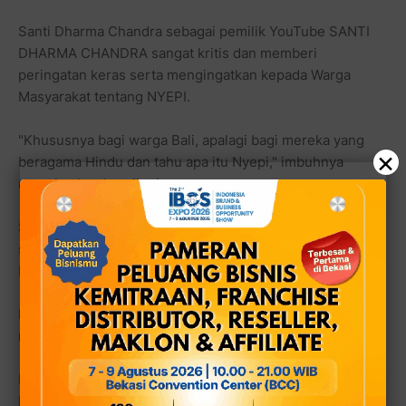
Santi Dharma Chandra sebagai pemilik YouTube SANTI
DHARMA CHANDRA sangat kritis dan memberi
peringatan keras serta mengingatkan kepada Warga
Masyarakat tentang NYEPI.
"Khususnya bagi warga Bali, apalagi bagi mereka yang
×
beragama Hindu dan tahu apa itu Nyepi," imbuhnya
menekankan keprihatinannya.
Sebagai informasi, PERDA Nyepi yang kini dipakai
sebagai landasan hukum adalah Peraturan Daerah
Provinsi Bali Nomor 3 Tahun 2003.
PERDA ini mengatur tugas
Pecalang
dalam
mengamankan pelaksanaan Nyepi dan adat agama di Bali.
Dirinya pun menjelaskan apa saja tugas dari para
Pecalang, sebagai satuan pengaman khas tradisional di