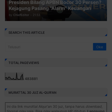
Presiden Bilang APBN Bocor 30 Persen?
Kejagung Pasang “Alarm” Keuangan
by
ChiefEditor
-
21.53
SEARCH THIS ARTICLE
TOTAL PAGEVIEWS
4
8
3
8
8
1
MURATTAL 30 JUZ AL-QUR'AN
Ini dia link murottal Alqur'an 30 juz, tanpa harus
download
,
tinggal
play
saja. Bisa
play
walaupun HP ditutup.
Langsung