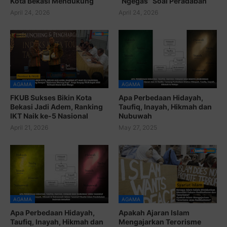
Kota Bekasi Mendukung
“Ngegas” Soal Peradaban
April 24, 2026
April 24, 2026
AGAMA
AGAMA
FKUB Sukses Bikin Kota
Apa Perbedaan Hidayah,
Bekasi Jadi Adem, Ranking
Taufiq, Inayah, Hikmah dan
IKT Naik ke-5 Nasional
Nubuwah
April 21, 2026
May 27, 2025
AGAMA
AGAMA
Apa Perbedaan Hidayah,
Apakah Ajaran Islam
Taufiq, Inayah, Hikmah dan
Mengajarkan Terorisme