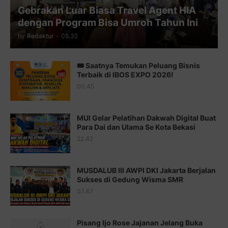
Gebrakan Luar Biasa Travel Agent HIA
Juz 11 ⇨
http://j.mp/2bHf80y
dengan Program Bisa Umroh Tahun Ini
Juz 12 ⇨
http://j.mp/2bWnTby
by
Redaktur
-
05.32
Juz 13 ⇨
http://j.mp/2bFTiKQ
🎟️ Saatnya Temukan Peluang Bisnis
Juz 14 ⇨
http://j.mp/2b8SUTA
Terbaik di IBOS EXPO 2026!
00.45
Juz 15 ⇨
http://j.mp/2bFRQIM
Juz 16 ⇨
http://j.mp/2b8SegG
MUI Gelar Pelatihan Dakwah Digital Buat
Para Dai dan Ulama Se Kota Bekasi
Juz 17 ⇨
http://j.mp/2brHsFz
22.42
Juz 18 ⇨
http://j.mp/2b8SCfc
Juz 19 ⇨
http://j.mp/2bFSq95
MUSDALUB III AWPI DKI Jakarta Berjalan
Sukses di Gedung Wisma SMR
Juz 20 ⇨
http://j.mp/2brI1zc
07.47
Juz 21 ⇨
http://j.mp/2b8VcBO
Pisang Ijo Rose Jajanan Jelang Buka
Juz 22 ⇨
http://j.mp/2bFRxNP