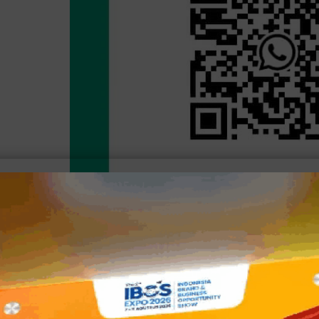
Lihat juga:
Bergabung ke grup Whatsapp BCC (Betawi C
Silakan Broadcast ke Teman Lainnya