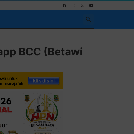
Pasang Iklan Runn
app BCC (Betawi