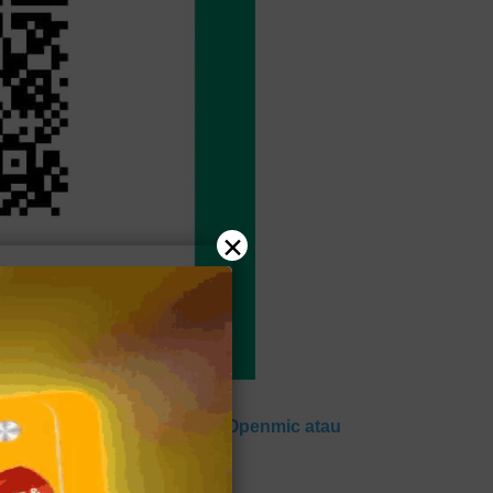
×
omedy Club) untuk Jadwal Openmic atau