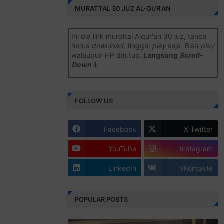
MURATTAL 30 JUZ AL-QUR'AN
Ini dia link murottal Alqur'an 30 juz, tanpa
harus
download
, tinggal
play
saja. Bisa
play
walaupun HP ditutup.
Langsung
Scroll-
Down
⬇️
Semoga bermanfaat
.
FOLLOW US
Juz 1 ⇨
http://j.mp/2b8SiNO
Juz 2 ⇨
http://j.mp/2b8RJmQ
Facebook
X-Twitter
Juz 3 ⇨
http://j.mp/2bFSrtF
YouTube
Instagram
Juz 4 ⇨
http://j.mp/2b8SXi3
LinkedIn
VKontakte
Juz 5 ⇨
http://j.mp/2b8RZm3
Juz 6 ⇨
http://j.mp/28MBohs
POPULAR POSTS
Juz 7 ⇨
http://j.mp/2bFRIZC