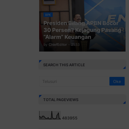
BPK
Presiden Bilang APBN Bocor
30 Persen? Kejagung Pasang
“Alarm” Keuangan
by
ChiefEditor
-
21.53
SEARCH THIS ARTICLE
TOTAL PAGEVIEWS
4
8
3
9
5
5