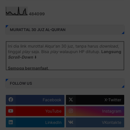
4
8
4
0
9
9
MURATTAL 30 JUZ AL-QUR'AN
Ini dia link murottal Alqur'an 30 juz, tanpa harus
download
,
tinggal
play
saja. Bisa
play
walaupun HP ditutup.
Langsung
Scroll-Down
⬇️
Semoga bermanfaat
.
Juz 1 ⇨
http://j.mp/2b8SiNO
FOLLOW US
Juz 2 ⇨
http://j.mp/2b8RJmQ
Facebook
X-Twitter
Juz 3 ⇨
http://j.mp/2bFSrtF
YouTube
Instagram
Juz 4 ⇨
http://j.mp/2b8SXi3
LinkedIn
VKontakte
Juz 5 ⇨
http://j.mp/2b8RZm3