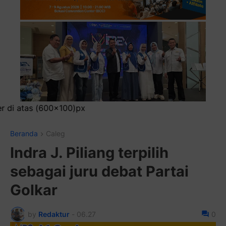
Pasang Ikla
Beranda
Caleg
Indra J. Piliang terpilih
sebagai juru debat Partai
Golkar
by
Redaktur
-
06.27
0