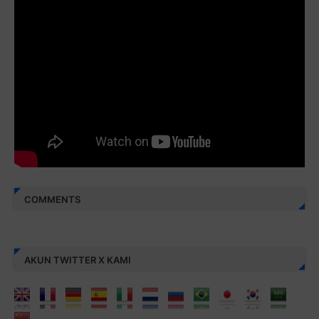
Juz 30 ⇨
http://j.mp/2bFREcc
Monggo disebarluaskan. Mudah-mudahan menjadi ladang
amal jariyah bagi kita semua.
Berbagi kebaikan meskipun sedikit, semoga bermanfaat,
aamiin...
COMMENTS
AKUN TWITTER X KAMI