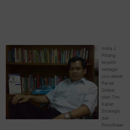
Indra J.
Piliang
terpilih
sebagai
juru debat
Partai
Golkar
oleh Tim
Kajian
Strategis
dan
Pencitraan