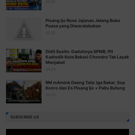
22.42
Juz 18 ⇨
http://j.mp/2b8SCfc
Juz 19 ⇨
http://j.mp/2bFSq95
Pisang Ijo Rose Jajanan Jelang Buka
Puasa yang Diwaralabakan
Juz 20 ⇨
http://j.mp/2brI1zc
02.52
Juz 21 ⇨
http://j.mp/2b8VcBO
Didit Susilo: Gaduhnya SPMB, Plt
Juz 22 ⇨
http://j.mp/2bFRxNP
Kadisdik Kota Bekasi Chondro Tak Layak
Menjabat
Juz 23 ⇨
http://j.mp/2brItxm
09.33
Juz 24 ⇨
http://j.mp/2brHKw5
RM mAmink Daeng Tata: Iga Bakar, Sop
Juz 25 ⇨
http://j.mp/2brImlf
Konro dan Es Pisang Ijo + Pallu Butung
05.35
Juz 26 ⇨
http://j.mp/2bFRHF2
Juz 27 ⇨
http://j.mp/2bFRXno
SUBSCRIBE US
Juz 28 ⇨
http://j.mp/2brI3ai
Juz 29 ⇨
http://j.mp/2bFRyBF