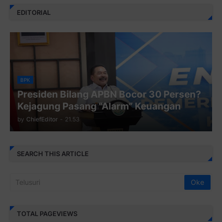
EDITORIAL
BPK
Presiden Bilang APBN Bocor 30 Persen?
Kejagung Pasang “Alarm” Keuangan
by
ChiefEditor
-
21.53
SEARCH THIS ARTICLE
TOTAL PAGEVIEWS