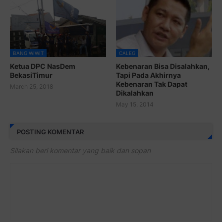
BANG WIWIT
CALEG
Ketua DPC NasDem
Kebenaran Bisa Disalahkan,
BekasiTimur
Tapi Pada Akhirnya
Kebenaran Tak Dapat
March 25, 2018
Dikalahkan
May 15, 2014
POSTING KOMENTAR
Silakan beri komentar yang baik dan sopan