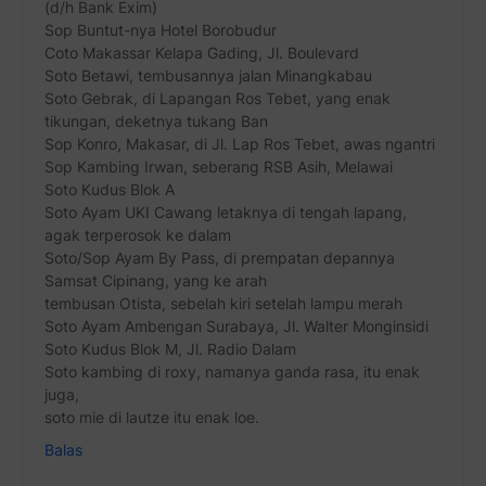
(d/h Bank Exim)
Sop Buntut-nya Hotel Borobudur
Coto Makassar Kelapa Gading, Jl. Boulevard
Soto Betawi, tembusannya jalan Minangkabau
Soto Gebrak, di Lapangan Ros Tebet, yang enak
tikungan, deketnya tukang Ban
Sop Konro, Makasar, di Jl. Lap Ros Tebet, awas ngantri
Sop Kambing Irwan, seberang RSB Asih, Melawai
Soto Kudus Blok A
Soto Ayam UKI Cawang letaknya di tengah lapang,
agak terperosok ke dalam
Soto/Sop Ayam By Pass, di prempatan depannya
Samsat Cipinang, yang ke arah
tembusan Otista, sebelah kiri setelah lampu merah
Soto Ayam Ambengan Surabaya, Jl. Walter Monginsidi
Soto Kudus Blok M, Jl. Radio Dalam
Soto kambing di roxy, namanya ganda rasa, itu enak
juga,
soto mie di lautze itu enak loe.
Balas