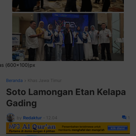
Pasang
Beranda
Khas Jawa Timur
Soto Lamongan Etan Kelapa
Gading
by
Redaktur
-
12.04
1