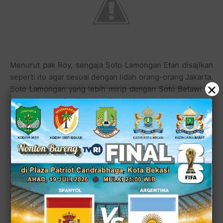
Menurut pak Roy, sengaja Soto Lamongan Etan disajikan
seperti itu agar sesuai dengan lidah orang-orang Jakarta.
×
Soto Lamongan yang lebih mirip dengan Soto Betawi ini
memang sengaja dibuat sedikit lebih berkaldu dan kental,
tapi bumbu dasarnya masih seperti aslinya dari
Lamongan, ujar Roy kepada kelanakuliner.com. Harga
yang patok pun masih terbilang terjangkau, cuma dengan
Rp.7.000,- pelanggan bisa menikmati semangkuk soto
lamongan plus nasi putih. Istimewanya adalah koya yang
terbuat dari krupuk udang yang digepuk hingga halus,
ternyata nmasih ditambah beberapa rempah-rempah
lainnya yang membuat koyanya bisa dikudap oleh para
pelanggan sambil menunggu sajian dihidangkan.