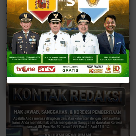
Namun tak nikmat rasanya bila makanan panas ini tidak
ditemani minuman dingin. Teh asli poci yang kebetulan
waralaba teh hijau juga bisa dipesan di tempat ini. Dan itu
semakin manambah nikmatnya santapan Anda.
Anda tertarik ingin menikmati Soto Lamongan "Etan" yang
lebih nyamleng dan lebih "manteb" diban ingkan yang
biasanya? Kunjungi saja Soto Lamongan Etan di bilangan
jalan Kelapa Gading dekat SMA Negeri 45 Jakarta Utara.
Sidik Rizal - dobeldobel.com