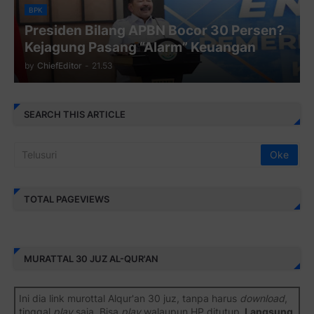
BPK
Presiden Bilang APBN Bocor 30 Persen?
Kejagung Pasang “Alarm” Keuangan
by
ChiefEditor
-
21.53
SEARCH THIS ARTICLE
TOTAL PAGEVIEWS
MURATTAL 30 JUZ AL-QUR'AN
Ini dia link murottal Alqur'an 30 juz, tanpa harus
download
,
tinggal
play
saja. Bisa
play
walaupun HP ditutup.
Langsung