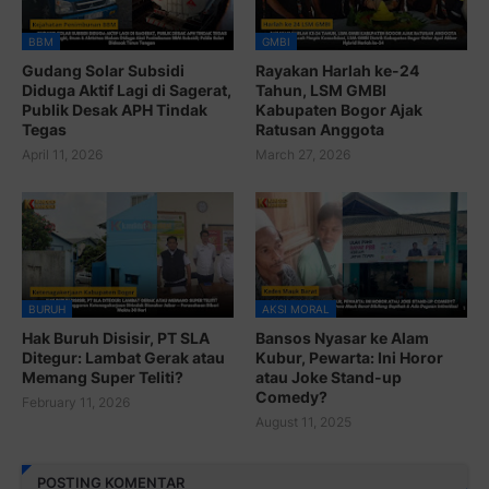
BBM
GMBI
Gudang Solar Subsidi
Rayakan Harlah ke-24
Diduga Aktif Lagi di Sagerat,
Tahun, LSM GMBI
Publik Desak APH Tindak
Kabupaten Bogor Ajak
Tegas
Ratusan Anggota
April 11, 2026
March 27, 2026
BURUH
AKSI MORAL
Hak Buruh Disisir, PT SLA
Bansos Nyasar ke Alam
Ditegur: Lambat Gerak atau
Kubur, Pewarta: Ini Horor
Memang Super Teliti?
atau Joke Stand-up
Comedy?
February 11, 2026
August 11, 2025
POSTING KOMENTAR