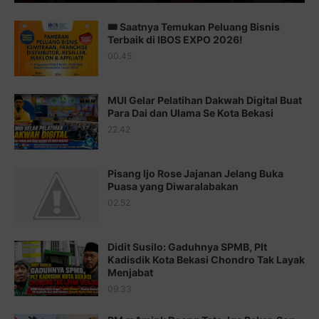
Juz 13 ⇨
http://j.mp/2bFTiKQ
🎟️ Saatnya Temukan Peluang Bisnis
Juz 14 ⇨
http://j.mp/2b8SUTA
Terbaik di IBOS EXPO 2026!
00.45
Juz 15 ⇨
http://j.mp/2bFRQIM
Juz 16 ⇨
http://j.mp/2b8SegG
MUI Gelar Pelatihan Dakwah Digital Buat
Para Dai dan Ulama Se Kota Bekasi
Juz 17 ⇨
http://j.mp/2brHsFz
22.42
Juz 18 ⇨
http://j.mp/2b8SCfc
Juz 19 ⇨
http://j.mp/2bFSq95
Pisang Ijo Rose Jajanan Jelang Buka
Puasa yang Diwaralabakan
Juz 20 ⇨
http://j.mp/2brI1zc
02.52
Juz 21 ⇨
http://j.mp/2b8VcBO
Didit Susilo: Gaduhnya SPMB, Plt
Juz 22 ⇨
http://j.mp/2bFRxNP
Kadisdik Kota Bekasi Chondro Tak Layak
Menjabat
Juz 23 ⇨
http://j.mp/2brItxm
09.33
Juz 24 ⇨
http://j.mp/2brHKw5