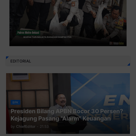
EDITORIAL
BPK
Presiden Bilang APBN Bocor 30 Persen?
Kejagung Pasang “Alarm” Keuangan
by
ChiefEditor
-
21.53