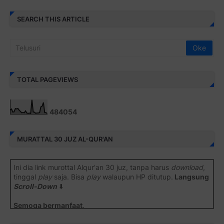
SEARCH THIS ARTICLE
TOTAL PAGEVIEWS
4
8
4
0
5
4
MURATTAL 30 JUZ AL-QUR'AN
Ini dia link murottal Alqur'an 30 juz, tanpa harus
download
,
tinggal
play
saja. Bisa
play
walaupun HP ditutup.
Langsung
Scroll-Down
⬇️
Semoga bermanfaat
.