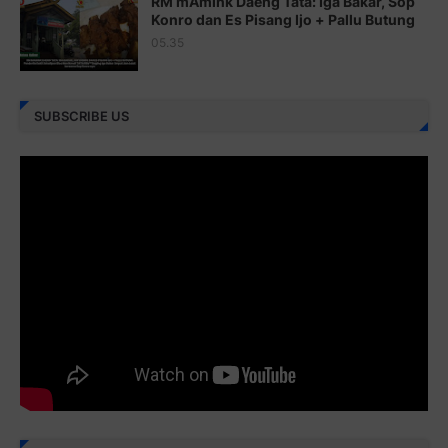
RM mAmink Daeng Tata: Iga Bakar, Sop
Juz 25 ⇨
http://j.mp/2brImlf
Konro dan Es Pisang Ijo + Pallu Butung
05.35
Juz 26 ⇨
http://j.mp/2bFRHF2
Juz 27 ⇨
http://j.mp/2bFRXno
SUBSCRIBE US
Juz 28 ⇨
http://j.mp/2brI3ai
Juz 29 ⇨
http://j.mp/2bFRyBF
Juz 30 ⇨
http://j.mp/2bFREcc
Monggo disebarluaskan. Mudah-mudahan menjadi ladang
amal jariyah bagi kita semua.
Berbagi kebaikan meskipun sedikit, semoga bermanfaat,
aamiin...