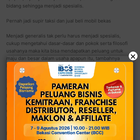
bidang sehingga menjadi spesialis.
Pernah jadi supir taksi dan jual beli mobil bekas
Menjadi generalis tak perlu harus menjadi spesialis,
cukup mengetahui dasar-dasar dan pokok serta filosofi
usahanya maka kita bisa mendapatkan peluang untuk
×
maju dan besar dalam usaha apapun itu, tambahnya
berfilosofi.
Tak heran jika usahanya kini meliputi banyak bidang,
mulai dari usaha properti yang paling pertama dirintisnya,
kemudian otomotif dan merambah ke dunia usaha
restoran serta kuliner dan terakhir Sardi mulai mencoba
usaha media elektronik, dengan nama usaha Radio
Falindo FM.
Lelaki yang pernah berdangan es mambo dan menjadi