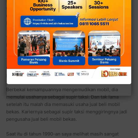
sopir taksi ini tak pernah malu apalagi takut memulai
usaha apapun sepanjang itu halal. Dulu ketika ia tak
mempunyai apapun, bahkan di awal perkawinannya
karena terpaksa dia harus menjadi supir taksi.
"Itu karena saya jatuh bangun dari usaha tambak udang."
kisahnya sedih mengenang.
Tak sedikit uang yang hilang bahkan dia menyadari jika
dia telah ditipu rekan bisnisnya, namun Sardi muda tak
patah arang dan mudah menyerah.
Berbekal kemampuannya mengemudikan mobil, dia
memulai usahanya sebagai supir taksi. Dan tak lama
setelah itu malah dia memasuki usaha jual beli mobil
bekas. Kariernya sebagai supir taksi menggiringnya jadi
pengusaha jual beli mobil bekas.
Saat itu di tahun 1990-an saya melihat masih sangat