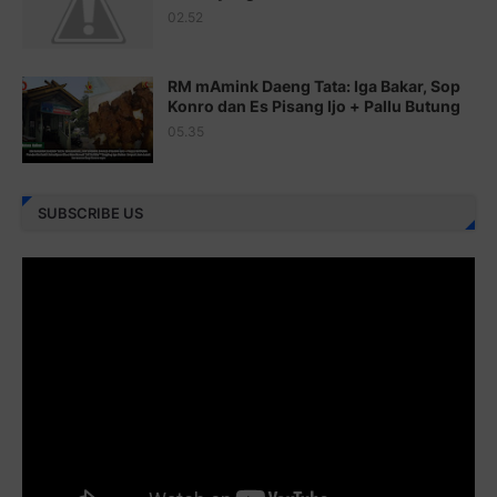
Juz 23 ⇨
http://j.mp/2brItxm
02.52
Juz 24 ⇨
http://j.mp/2brHKw5
RM mAmink Daeng Tata: Iga Bakar, Sop
Juz 25 ⇨
http://j.mp/2brImlf
Konro dan Es Pisang Ijo + Pallu Butung
05.35
Juz 26 ⇨
http://j.mp/2bFRHF2
Juz 27 ⇨
http://j.mp/2bFRXno
SUBSCRIBE US
Juz 28 ⇨
http://j.mp/2brI3ai
Juz 29 ⇨
http://j.mp/2bFRyBF
Juz 30 ⇨
http://j.mp/2bFREcc
Monggo disebarluaskan. Mudah-mudahan menjadi ladang
amal jariyah bagi kita semua.
Berbagi kebaikan meskipun sedikit, semoga bermanfaat,
aamiin...