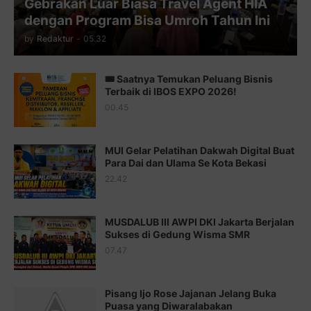
Gebrakan Luar Biasa Travel Agent HIA
Juz 11 ⇨
http://j.mp/2bHf80y
dengan Program Bisa Umroh Tahun Ini
Juz 12 ⇨
http://j.mp/2bWnTby
by
Redaktur
-
05.32
Juz 13 ⇨
http://j.mp/2bFTiKQ
🎟️ Saatnya Temukan Peluang Bisnis
Juz 14 ⇨
http://j.mp/2b8SUTA
Terbaik di IBOS EXPO 2026!
00.45
Juz 15 ⇨
http://j.mp/2bFRQIM
Juz 16 ⇨
http://j.mp/2b8SegG
MUI Gelar Pelatihan Dakwah Digital Buat
Para Dai dan Ulama Se Kota Bekasi
Juz 17 ⇨
http://j.mp/2brHsFz
22.42
Juz 18 ⇨
http://j.mp/2b8SCfc
Juz 19 ⇨
http://j.mp/2bFSq95
MUSDALUB III AWPI DKI Jakarta Berjalan
Sukses di Gedung Wisma SMR
Juz 20 ⇨
http://j.mp/2brI1zc
07.47
Juz 21 ⇨
http://j.mp/2b8VcBO
Pisang Ijo Rose Jajanan Jelang Buka
Juz 22 ⇨
http://j.mp/2bFRxNP
Puasa yang Diwaralabakan