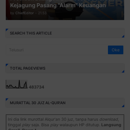
Kejagung Pasang “Alarm” Keuangan
by
ChiefEditor
-
21.53
SEARCH THIS ARTICLE
TOTAL PAGEVIEWS
4
8
3
7
3
4
MURATTAL 30 JUZ AL-QUR'AN
Ini dia link murottal Alqur'an 30 juz, tanpa harus
download
,
tinggal
play
saja. Bisa
play
walaupun HP ditutup.
Langsung