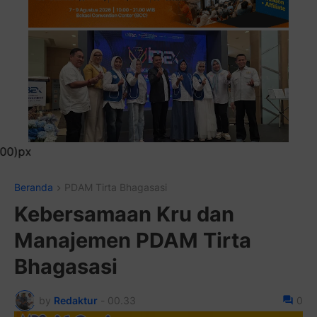
Pasang Iklan Running Te
Beranda
PDAM Tirta Bhagasasi
Kebersamaan Kru dan
Manajemen PDAM Tirta
Bhagasasi
by
Redaktur
-
00.33
0