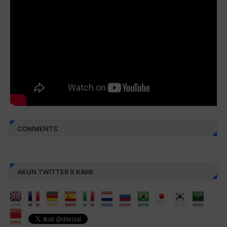
Juz 30 ⇨
http://j.mp/2bFREcc
Monggo disebarluaskan. Mudah-mudahan menjadi ladang
amal jariyah bagi kita semua.
Berbagi kebaikan meskipun sedikit, semoga bermanfaat,
aamiin...
COMMENTS
AKUN TWITTER X KAMI