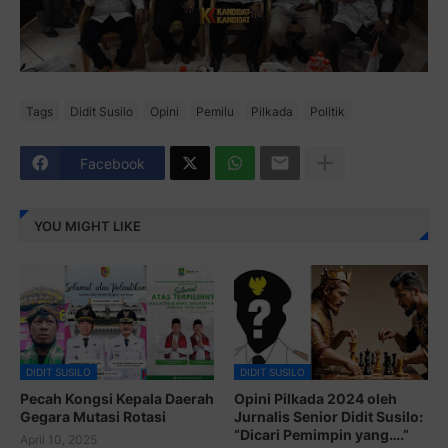
Tags
Didit Susilo
Opini
Pemilu
Pilkada
Politik
Facebook
YOU MIGHT LIKE
DIDIT SUSILO
DIDIT SUSILO
Pecah Kongsi Kepala Daerah
Opini Pilkada 2024 oleh
Gegara Mutasi Rotasi
Jurnalis Senior Didit Susilo:
“Dicari Pemimpin yang….”
April 10, 2025