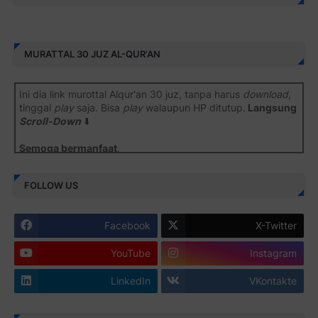
MURATTAL 30 JUZ AL-QUR'AN
Ini dia link murottal Alqur'an 30 juz, tanpa harus
download
,
tinggal
play
saja. Bisa
play
walaupun HP ditutup.
Langsung
Scroll-Down
⬇️
Semoga bermanfaat
.
Juz 1 ⇨
http://j.mp/2b8SiNO
FOLLOW US
Juz 2 ⇨
http://j.mp/2b8RJmQ
Facebook
X-Twitter
Juz 3 ⇨
http://j.mp/2bFSrtF
YouTube
Instagram
Juz 4 ⇨
http://j.mp/2b8SXi3
LinkedIn
VKontakte
Juz 5 ⇨
http://j.mp/2b8RZm3
Juz 6 ⇨
http://j.mp/28MBohs