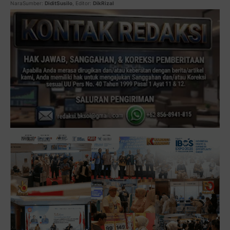
NaraSumber:
DiditSusilo
, Editor:
DikRizal