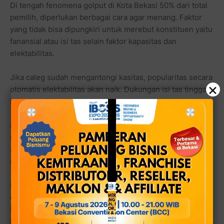
Di tengah fenomena golput di Kota Bekasi 50% dari total
pemilih, diperlukan berbagai cara agar menang. Faktor
yang tidak bisa dipungkiri untuk merebut konstituen yaitu
fanansial atau isi tas selain faktor kapasitas dan
elektabilitas.
Jika caleg sudah mengantongi kasitas, popularitas secara
×
otomatis elektabilitas akan naik. Dukungan isi tas tinggal
menyesuaikan dengan capaian target suara.
Namun, jika caleg baru dan belum memiliki popularitas
maka isi tas yang akan menentukan cara-cara merebut
suara dengan politik sembako, kampanye stiker/baliho
dan merayu calon pemilih dengan berbagai cara.
Untuk itu masyarakat harus mewaspadai rekam jejak
caleg, bermasalah atau tidak. Caleg yang pernah terjerat
kasus hukum, asusila, narkoba dan korupsi setidaknya
harus dihukum secara politik meski menawarkan materi.