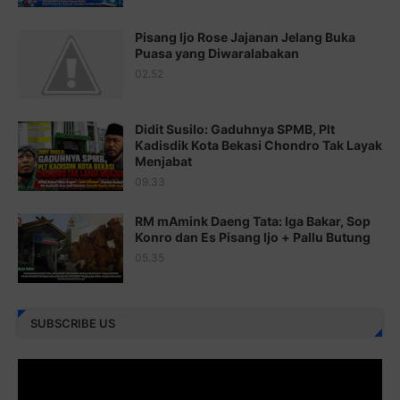
Juz 19 ⇨
http://j.mp/2bFSq95
Pisang Ijo Rose Jajanan Jelang Buka
Puasa yang Diwaralabakan
Juz 20 ⇨
http://j.mp/2brI1zc
02.52
Juz 21 ⇨
http://j.mp/2b8VcBO
Didit Susilo: Gaduhnya SPMB, Plt
Juz 22 ⇨
http://j.mp/2bFRxNP
Kadisdik Kota Bekasi Chondro Tak Layak
Menjabat
Juz 23 ⇨
http://j.mp/2brItxm
09.33
Juz 24 ⇨
http://j.mp/2brHKw5
RM mAmink Daeng Tata: Iga Bakar, Sop
Juz 25 ⇨
http://j.mp/2brImlf
Konro dan Es Pisang Ijo + Pallu Butung
05.35
Juz 26 ⇨
http://j.mp/2bFRHF2
Juz 27 ⇨
http://j.mp/2bFRXno
SUBSCRIBE US
Juz 28 ⇨
http://j.mp/2brI3ai
Juz 29 ⇨
http://j.mp/2bFRyBF