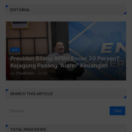
EDITORIAL
BPK
Presiden Bilang APBN Bocor 30 Persen?
Kejagung Pasang “Alarm” Keuangan
by
ChiefEditor
-
21.53
SEARCH THIS ARTICLE
TOTAL PAGEVIEWS