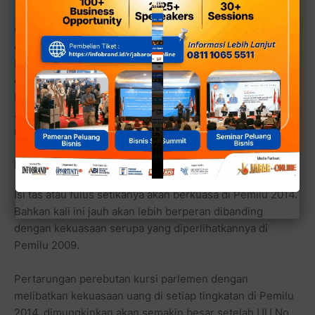
Caleg yang lolos dan menjadi DCT (daftar caleg tetap)
oleh KPU berarti lolos seleksi administratif. Namun,
bukan berarti lolos norma moral sesuai rekam jejaknya
dan layak dipilih. Untuk itu dalam Pileg (pemilihan
legislatif) masyarakat juga teliti dalam memilih. Bukan
atas dasar petimbangan materi, harus kritis memilih wakil
rakyat berdasarkan kompetensi dan kapabilitas.
POLITIK ‘ISI TAS’
Isi tas atau fulus setikanya akan berkuasa di Pemilu 2014.
Bahkan kali ini jauh akan lebih berperan dibanding
dengan kekuasaan serupa yang diperlihatkannya di
Pemilu 2009.
Pertarungan perebutan kursi parlemen dengan
melibatkan kekuasaan uang di setiap tingkatan di Pemilu
2014, dimungkinkan akan semakin besar setelah UU No.