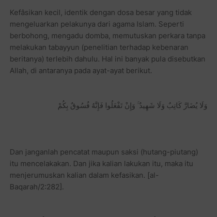
Kefâsikan kecil, identik dengan dosa besar yang tidak
mengeluarkan pelakunya dari agama Islam. Seperti
berbohong, mengadu domba, memutuskan perkara tanpa
melakukan tabayyun (penelitian terhadap kebenaran
beritanya) terlebih dahulu. Hal ini banyak pula disebutkan
Allah, di antaranya pada ayat-ayat berikut.
وَلَا يُضَارَّ كَاتِبٌ وَلَا شَهِيدٌ ۚ وَإِنْ تَفْعَلُوا فَإِنَّهُ فُسُوقٌ بِكُمْ
Dan janganlah pencatat maupun saksi (hutang-piutang)
itu mencelakakan. Dan jika kalian lakukan itu, maka itu
menjerumuskan kalian dalam kefasikan. [al-
Baqarah/2:282].