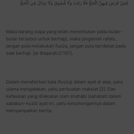
فَمَنْ فَرَضَ فِيهِنَّ الْحَجَّ فَلَا رَفَثَ وَلَا فُسُوقَ وَلَا جِدَالَ فِي الْحَجِّ
Maka barang siapa yang telah menentukan pada bulan-
bulan tersebut untuk berhajji, maka janganlah rafats,
jangan pula melakukan fusûq, jangan pula berdebat pada
saat berhaji. [al-Baqarah/2:197].
Dalam menafsirkan kata (fusûq) dalam ayat di atas, para
ulama mengatakan, yaitu perbuatan maksiat [2]. Dan
kefasikan yang dilakukan oleh shahâbi (sahabat) dalam
sababun-nuzûl ayat ini, yaitu kebohongannya dalam
menyampaikan berita.