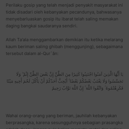
Perilaku gosip yang telah menjadi penyakit masyarakat ini
tidak disadari oleh kebanyakan pecandunya, bahwasanya
menyebarluaskan gosip itu ibarat telah saling memakan
daging bangkai saudaranya sendiri.
Allah Ta'ala menggambarkan demikian itu ketika melarang
kaum beriman saling ghibah (menggunjing), sebagaimana
tersebut dalam al-Qur`ân:
يَا أَيُّهَا الَّذِينَ آمَنُوا اجْتَنِبُوا كَثِيرًا مِنَ الظَّنِّ إِنَّ بَعْضَ الظَّنِّ إِثْمٌ ۖ وَلَا
تَجَسَّسُوا وَلَا يَغْتَبْ بَعْضُكُمْ بَعْضًا ۚ أَيُحِبُّ أَحَدُكُمْ أَنْ يَأْكُلَ لَحْمَ أَخِيهِ مَيْتًا
فَكَرِهْتُمُوهُ ۚ وَاتَّقُوا اللَّهَ ۚ إِنَّ اللَّهَ تَوَّابٌ رَحِيمٌ
Wahai orang-orang yang beriman, jauhilah kebanyakan
berprasangka, karena sesungguhnya sebagian prasangka