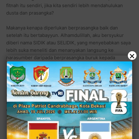
fitnah itu sendiri, jika kita sendiri lebih mendahulukan
dusta dan prasangka?
Makanya kenapa diperlukan berprasangka baik dan
setelah itu bertabayyun. Alhamdulillah, aku bersyukur
diberi nama SIDIK atau SELIDIK, yang menyebabkan saya
lebih suka meneliti dan menanyakan langsung ke
×
narasumber daripada berprasangka buruk kepada
saudaraku sendiri, kepada istriku, kepada ibundaku,
bahkan kepada anakku sendiri.
Karena saya tahu, bahwa setan itu adalah musuh yang
nyata. Jadi tak akan suka jika kita manusia mempunyai
kedamaian dari setiap kehidupan kita sehari-hari, baik
dalam berkomunikasi maupun dalam hal lainnya.