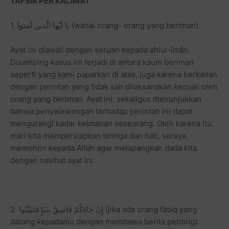
TAFSIR PER KALIMAT
1. يا أيّها الّذين آمنوا (wahai orang- orang yang beriman).
Ayat ini diawali dengan seruan kepada ahlul-îmân.
Disamping kasus ini terjadi di antara kaum beriman
seperti yang kami paparkan di atas, juga karena berkaitan
dengan perintah yang tidak sah dilaksanakan kecuali oleh
orang yang beriman. Ayat ini, sekaligus menunjukkan
bahwa penyelewengan terhadap perintah ini dapat
mengurangi kadar keimanan seseorang. Oleh karena itu,
mari kita mempersiapkan telinga dan hati, seraya
memohon kepada Allah agar melapangkan dada kita
dengan nasihat ayat ini.
2. إِنْ جَاءَكُمْ فَاسِقٌ بِنَبَإٍ فَتَبَيَّنُوا (jika ada orang fâsiq yang
datang kepadamu dengan membawa berita penting).