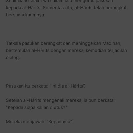
Shallallahu ‘alaihi wa sallam lalu mengutus pasukan
kepada al-Hârits. Sementara itu, al-Hârits telah berangkat
bersama kaumnya.
Tatkala pasukan berangkat dan meninggalkan Madinah,
bertemulah al-Hârits dengan mereka, kemudian terjadilah
dialog:
Pasukan itu berkata: “Ini dia al-Hârits”.
Setelah al-Hârits mengenali mereka, ia pun berkata:
“Kepada siapa kalian diutus?"
Mereka menjawab: “Kepadamu”.