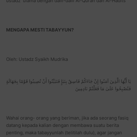
ustadz ulama dengan dalil-dalil Al-Quran dan Al-Hadits
MENGAPA MESTI TABAYYUN?
Oleh: Ustadz Syaikh Mudrika
يَا أَيُّهَا الَّذِينَ آمَنُوا إِنْ جَاءَكُمْ فَاسِقٌ بِنَبَإٍ فَتَبَيَّنُوا أَنْ تُصِيبُوا قَوْمًا بِجَهَالَةٍ
فَتُصْبِحُوا عَلَىٰ مَا فَعَلْتُمْ نَادِمِينَ
Wahai orang- orang yang beriman, jika ada seorang fasiq
datang kepada kalian dengan membawa suatu berita
penting, maka tabayyunlah (telitilah dulu), agar jangan