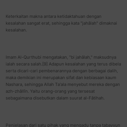
Keterkaitan makna antara ketidaktahuan dengan
kesalahan sangat erat, sehingga kata "jahâlah" dimaknai
kesalahan.
Imam Al-Qurthubi mengatakan, "bi jahâlah," maksudnya
ialah secara salah.[9] Adapun kesalahan yang terus dibela
serta dicari-cari pembenarannya dengan berbagai dalih,
maka demikian ini merupakan sifat dan kebiasaan kaum
Nashara, sehingga Allah Ta'ala menyebut mereka dengan
azh-zhâllîn. Yaitu orang-orang yang tersesat
sebagaimana disebutkan dalam suurat al-Fâtihah.
Penjelasan dari satu pihak yang mengadu tanpa tabayyun