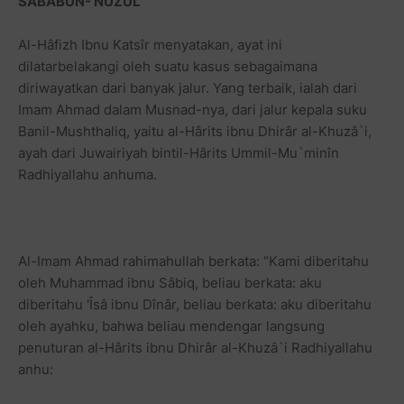
SABABUN- NUZÛL
Al-Hâfizh Ibnu Katsîr menyatakan, ayat ini
dilatarbelakangi oleh suatu kasus sebagaimana
diriwayatkan dari banyak jalur. Yang terbaik, ialah dari
Imam Ahmad dalam Musnad-nya, dari jalur kepala suku
Banil-Mushthaliq, yaitu al-Hârits ibnu Dhirâr al-Khuzâ`i,
ayah dari Juwairiyah bintil-Hârits Ummil-Mu`minîn
Radhiyallahu anhuma.
Al-Imam Ahmad rahimahullah berkata: “Kami diberitahu
oleh Muhammad ibnu Sâbiq, beliau berkata: aku
diberitahu 'Îsâ ibnu Dînâr, beliau berkata: aku diberitahu
oleh ayahku, bahwa beliau mendengar langsung
penuturan al-Hârits ibnu Dhirâr al-Khuzâ`i Radhiyallahu
anhu: