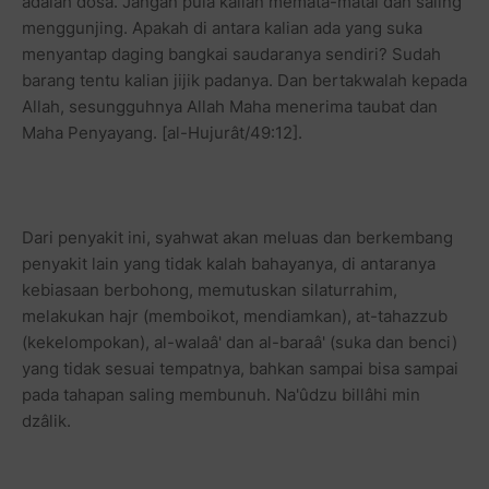
adalah dosa. Jangan pula kalian memata-matai dan saling
menggunjing. Apakah di antara kalian ada yang suka
menyantap daging bangkai saudaranya sendiri? Sudah
barang tentu kalian jijik padanya. Dan bertakwalah kepada
Allah, sesungguhnya Allah Maha menerima taubat dan
Maha Penyayang. [al-Hujurât/49:12].
Dari penyakit ini, syahwat akan meluas dan berkembang
penyakit lain yang tidak kalah bahayanya, di antaranya
kebiasaan berbohong, memutuskan silaturrahim,
melakukan hajr (memboikot, mendiamkan), at-tahazzub
(kekelompokan), al-walaâ' dan al-baraâ' (suka dan benci)
yang tidak sesuai tempatnya, bahkan sampai bisa sampai
pada tahapan saling membunuh. Na'ûdzu billâhi min
dzâlik.