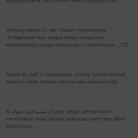
Keduanya benar dan memiliki makna yang sama.[6]
Tentang kalimat ini, ath-Thabari memaknainya:
“Endapkanlah dulu sampai kalian mengetahui
kebenarannya, jangan terburu-buru menerimanya ….”[7]
Syaikh al-Jazâ`iri mengatakan, artinya, telitilah kembali
sebelum kalian berkata, berbuat atau memvonis.[8]
4. أن تصيبوا قوما بجهالة (agar jangan sampai kalian
menimpakan suatu bahaya pada suatu kaum atas dasar
kebodohan).