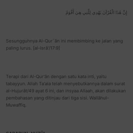
إِنَّ هَٰذَا الْقُرْآنَ يَهْدِي لِلَّتِي هِيَ أَقْوَمُ
Sesungguhnya Al-Qur`ân ini membimbing ke jalan yang
paling lurus. [al-Isrâ'/17:9]
Terapi dari Al-Qur'ân dengan satu kata inti, yaitu
tabayyun. Allah Ta'ala telah menyebutkannya dalam surat
al-Hujurât/49 ayat 6 ini, dan insyaa Allaah, akan dilakukan
pembahasan yang ditinjau dari tiga sisi. Wallâhul-
Muwaffiq.