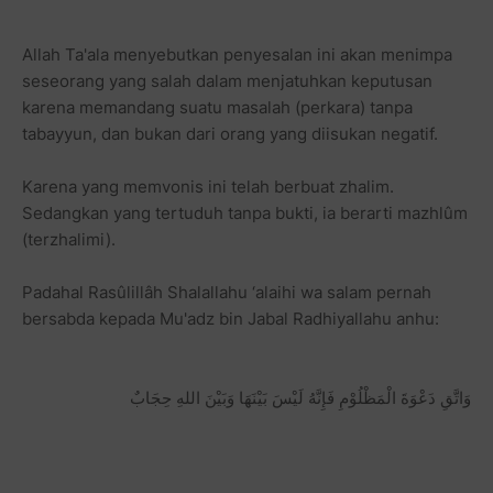
Allah Ta'ala menyebutkan penyesalan ini akan menimpa
seseorang yang salah dalam menjatuhkan keputusan
karena memandang suatu masalah (perkara) tanpa
tabayyun, dan bukan dari orang yang diisukan negatif.
Karena yang memvonis ini telah berbuat zhalim.
Sedangkan yang tertuduh tanpa bukti, ia berarti mazhlûm
(terzhalimi).
Padahal Rasûlillâh Shalallahu ‘alaihi wa salam pernah
bersabda kepada Mu'adz bin Jabal Radhiyallahu anhu:
وَاتَّقِ دَعْوَةَ الْمَظْلُوْمِ فَإِنَّهُ لَيْسَ بَيْنَهَا وَبَيْنَ اللهِ حِجَابٌ