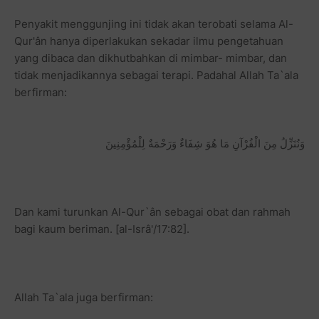
Penyakit menggunjing ini tidak akan terobati selama Al-
Qur'ân hanya diperlakukan sekadar ilmu pengetahuan
yang dibaca dan dikhutbahkan di mimbar- mimbar, dan
tidak menjadikannya sebagai terapi. Padahal Allah Ta`ala
berfirman:
وَنُنَزِّلُ مِنَ الْقُرْآنِ مَا هُوَ شِفَاءٌ وَرَحْمَةٌ لِلْمُؤْمِنِينَ
Dan kami turunkan Al-Qur`ân sebagai obat dan rahmah
bagi kaum beriman. [al-Isrâ'/17:82].
Allah Ta`ala juga berfirman: