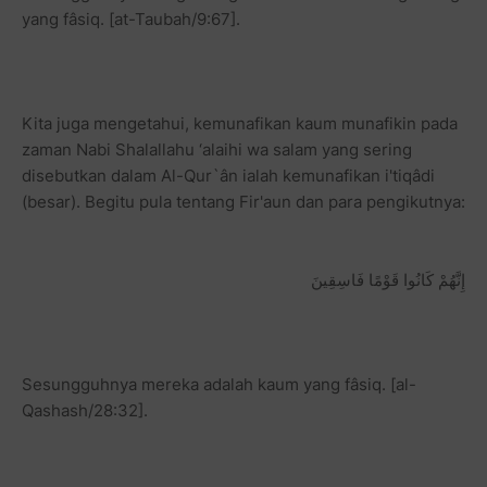
yang fâsiq. [at-Taubah/9:67].
Kita juga mengetahui, kemunafikan kaum munafikin pada
zaman Nabi Shalallahu ‘alaihi wa salam yang sering
disebutkan dalam Al-Qur`ân ialah kemunafikan i'tiqâdi
(besar). Begitu pula tentang Fir'aun dan para pengikutnya:
إِنَّهُمْ كَانُوا قَوْمًا فَاسِقِينَ
Sesungguhnya mereka adalah kaum yang fâsiq. [al-
Qashash/28:32].