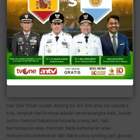
Lalu mengapa kita sering jadi korban fitnah? Bisa jadi
karena Allah sedang menguji kita, atau karena perbuatan
kita sendiri yang lebih suka mendengarkan GOSSIP dan
berghibah.
Karena di dalam ghibah dan gossip itu kadang ada
peluang setan untuk menyebarkan kebencian dan fitnah.
Sedangkan kita sudah diingatkan berkali-kali, untuk
apalah kita bersilaturrahim jika kita habiskan waktu kita
dengan maksiyat ghibah dan gossip, yang nantinya akan
berakhir dengan fitnah.
Dan jika fitnah sudah datang ke diri kita atau ke saudara
kita, langkah berikutnya adalah berprasangka baik, bukan
justru menceritakannya kepada orang lain, tapi
bertabayyun atau mencari fakta kebenaran atau
menyelidiki kebenaran dan fakta yang sedang jadi gossip