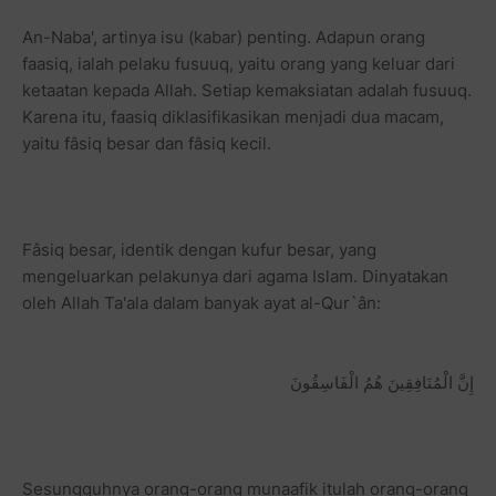
An-Naba', artinya isu (kabar) penting. Adapun orang
faasiq, ialah pelaku fusuuq, yaitu orang yang keluar dari
ketaatan kepada Allah. Setiap kemaksiatan adalah fusuuq.
Karena itu, faasiq diklasifikasikan menjadi dua macam,
yaitu fâsiq besar dan fâsiq kecil.
Fâsiq besar, identik dengan kufur besar, yang
mengeluarkan pelakunya dari agama Islam. Dinyatakan
oleh Allah Ta'ala dalam banyak ayat al-Qur`ân:
إِنَّ الْمُنَافِقِينَ هُمُ الْفَاسِقُونَ
Sesungguhnya orang-orang munaafik itulah orang-orang