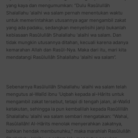
yang kaya dan mengumumkan: “Dulu Rasûlullâh
Shalallahu ‘alaihi wa salam pernah menentukan waktu
untuk memerintahkan utusannya agar mengambil zakat
yang ada padaku, sedangkan menyelisihi janji bukanlah
kebiasaan Rasûlullâh Shalallahu ‘alaihi wa salam. Dan
tidak mungkin utusannya ditahan, kecuali karena adanya
kemarahan Allah dan Rasûl-Nya. Maka dari itu, mari kita
mendatangi Rasûlullâh Shalallahu ‘alaihi wa salam”.
Sebenarnya Rasûlullâh Shalallahu ‘alaihi wa salam telah
mengutus al-Walîd ibnu 'Uqbah kepada al-Hârits untuk
mengambil zakat tersebut, tetapi di tengah jalan, al-Walîd
ketakutan, sehingga ia pun kembalilah kepada Rasûlillâh
Shalallahu ‘alaihi wa salam sembari mengatakan: “Wahai,
Rasûlallâh! Al-Hârits menolak menyerahkan zakatnya,
bahkan hendak membunuhku," maka marahlah Rasûlullâh