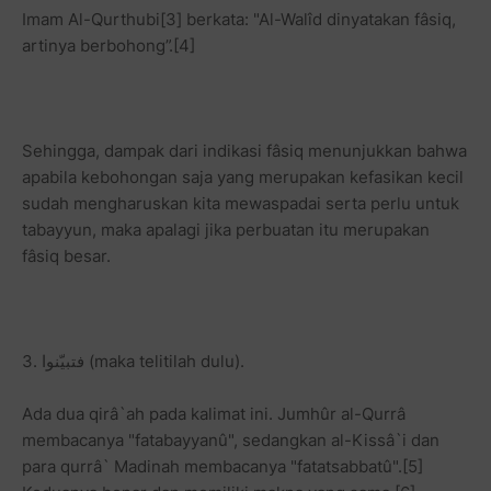
Imam Al-Qurthubi[3] berkata: "Al-Walîd dinyatakan fâsiq,
artinya berbohong”.[4]
Sehingga, dampak dari indikasi fâsiq menunjukkan bahwa
apabila kebohongan saja yang merupakan kefasikan kecil
sudah mengharuskan kita mewaspadai serta perlu untuk
tabayyun, maka apalagi jika perbuatan itu merupakan
fâsiq besar.
3. فتبيّنوا (maka telitilah dulu).
Ada dua qirâ`ah pada kalimat ini. Jumhûr al-Qurrâ
membacanya "fatabayyanû", sedangkan al-Kissâ`i dan
para qurrâ` Madinah membacanya "fatatsabbatû".[5]