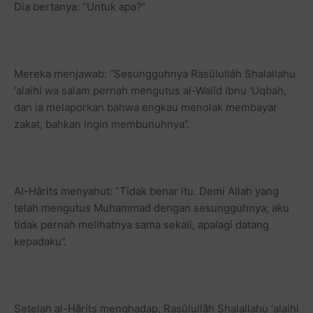
Dia bertanya: “Untuk apa?”
Mereka menjawab: “Sesungguhnya Rasûlullâh Shalallahu
‘alaihi wa salam pernah mengutus al-Walîd ibnu 'Uqbah,
dan ia melaporkan bahwa engkau menolak membayar
zakat, bahkan ingin membunuhnya”.
Al-Hârits menyahut: “Tidak benar itu. Demi Allah yang
telah mengutus Muhammad dengan sesungguhnya; aku
tidak pernah melihatnya sama sekali, apalagi datang
kepadaku”.
Setelah al-Hârits menghadap, Rasûlullâh Shalallahu ‘alaihi