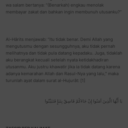
wa salam bertanya: “(Benarkah) engkau menolak
membayar zakat dan bahkan ingin membunuh utusanku?”
Al-Hârits menjawab: “Itu tidak benar. Demi Allah yang
mengutusmu dengan sesungguhnya, aku tidak pernah
melihatnya dan tidak pula datang kepadaku. Juga, tidaklah
aku berangkat kecuali setelah nyata ketidakhadiran
utusanmu. Aku justru khawatir jika ia tidak datang karena
adanya kemarahan Allah dan Rasul-Nya yang lalu," maka
turunlah ayat dalam surat al-Hujurât: [1]
يَا أَيُّهَا الَّذِينَ آمَنُوا إِنْ جَاءَكُمْ فَاسِقٌ بِنَبَإٍ فَتَبَيَّنُوا