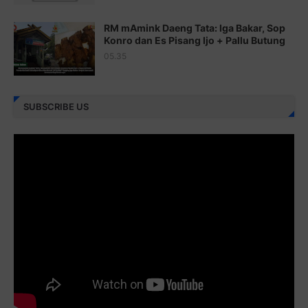
Juz 24 ⇨
http://j.mp/2brHKw5
RM mAmink Daeng Tata: Iga Bakar, Sop
Juz 25 ⇨
http://j.mp/2brImlf
Konro dan Es Pisang Ijo + Pallu Butung
05.35
Juz 26 ⇨
http://j.mp/2bFRHF2
Juz 27 ⇨
http://j.mp/2bFRXno
SUBSCRIBE US
Juz 28 ⇨
http://j.mp/2brI3ai
Juz 29 ⇨
http://j.mp/2bFRyBF
Juz 30 ⇨
http://j.mp/2bFREcc
Monggo disebarluaskan. Mudah-mudahan menjadi ladang
amal jariyah bagi kita semua.
Berbagi kebaikan meskipun sedikit, semoga bermanfaat,
aamiin...