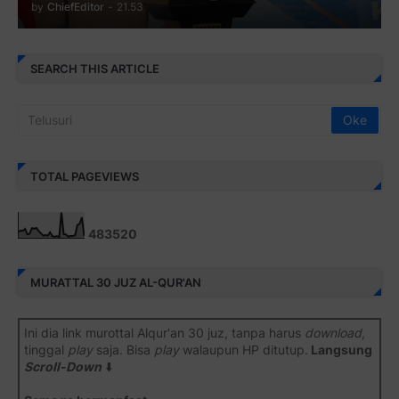
by
ChiefEditor
-
21.53
SEARCH THIS ARTICLE
TOTAL PAGEVIEWS
4
8
3
5
2
0
MURATTAL 30 JUZ AL-QUR'AN
Ini dia link murottal Alqur'an 30 juz, tanpa harus
download
,
tinggal
play
saja. Bisa
play
walaupun HP ditutup.
Langsung
Scroll-Down
⬇️