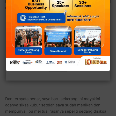
bahwa di dunia pun ada siksa pedih seperti di neraka, tapi
nanti saya akan mengerti saat saya dewasa kelak.
Dan ternyata benar, saya baru sekarang ini meyakini
adanya siksa kubur setelah saya sudah menikah dan
mempunyai ibu mertua, rasanya seperti sedang disiksa