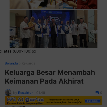
Pa
Beranda
Keluarga
Keluarga Besar Menambah
Keimanan Pada Akhirat
by
Redaktur
-
01.49
0