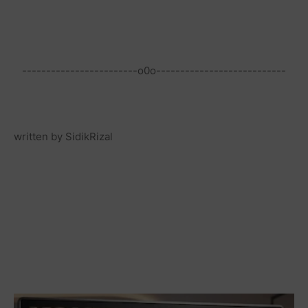
------------------------o0o---------------------------
written by SidikRizal