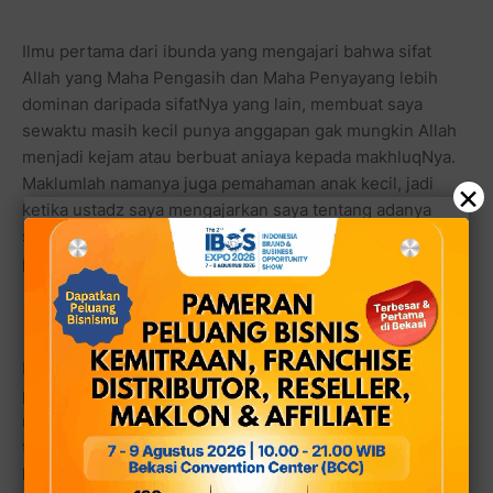
Ilmu pertama dari ibunda yang mengajari bahwa sifat
Allah yang Maha Pengasih dan Maha Penyayang lebih
dominan daripada sifatNya yang lain, membuat saya
sewaktu masih kecil punya anggapan gak mungkin Allah
menjadi kejam atau berbuat aniaya kepada makhluqNya.
Maklumlah namanya juga pemahaman anak kecil, jadi
×
ketika ustadz saya mengajarkan saya tentang adanya
siksa kubur dan siksa neraka, terkadang menjadi
pertanyaan besar bagi saya.
Bagaimana mungkin Allah bisa memberikan siksa yang
pedih di kubur dan di akhirat kelak dengan
mencemplungkan manusia ke dunia. Apalagi ketika saya
tanyakan apakah siksa seperti di neraka itu ada di saat
kita masih hidup di dunia, pak Ustadz juga mengiyakan