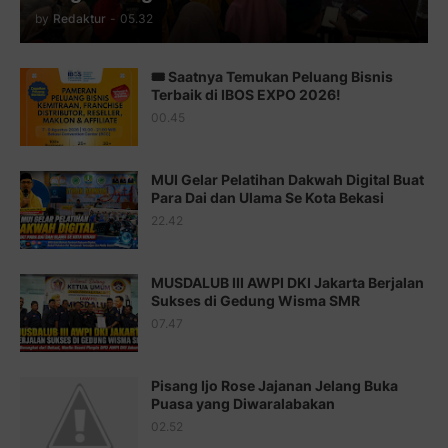
Juz 12 ⇨
http://j.mp/2bWnTby
by
Redaktur
-
05.32
Juz 13 ⇨
http://j.mp/2bFTiKQ
🎟️ Saatnya Temukan Peluang Bisnis
Juz 14 ⇨
http://j.mp/2b8SUTA
Terbaik di IBOS EXPO 2026!
00.45
Juz 15 ⇨
http://j.mp/2bFRQIM
Juz 16 ⇨
http://j.mp/2b8SegG
MUI Gelar Pelatihan Dakwah Digital Buat
Para Dai dan Ulama Se Kota Bekasi
Juz 17 ⇨
http://j.mp/2brHsFz
22.42
Juz 18 ⇨
http://j.mp/2b8SCfc
Juz 19 ⇨
http://j.mp/2bFSq95
MUSDALUB III AWPI DKI Jakarta Berjalan
Sukses di Gedung Wisma SMR
Juz 20 ⇨
http://j.mp/2brI1zc
07.47
Juz 21 ⇨
http://j.mp/2b8VcBO
Pisang Ijo Rose Jajanan Jelang Buka
Juz 22 ⇨
http://j.mp/2bFRxNP
Puasa yang Diwaralabakan
Juz 23 ⇨
http://j.mp/2brItxm
02.52