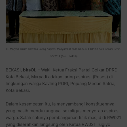
H. Maryadi dalam aktivitas Jaring Aspirasi Masyarakat pada RESES 1 DPRD Kota Bekasi Senin,
4/3/2019 (Foto: IstPrib)
BEKASI,
bksOL
– Wakil Ketua Fraksi Partai Golkar DPRD
Kota Bekasi, Maryadi adakan jaring aspirasi (Reses) di
lingkungan warga Kavling PGRI, Pejuang Medan Satria,
Kota Bekasi.
Dalam kesempatan itu, Ia menyambangi konstituennya
yang masih mendukungnya, sekaligus menyerap aspirasi
warga. Salah satunya pembangunan fisik masjid di RW021
yang diserahkan langsung oleh Ketua RW021 Tugiyo