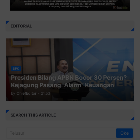
EDITORIAL
BPK
Presiden Bilang APBN Bocor 30 Persen?
Kejagung Pasang “Alarm” Keuangan
by
ChiefEditor
-
21.53
SEARCH THIS ARTICLE