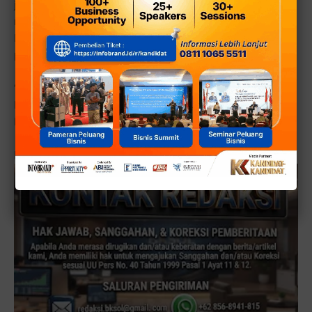
jika Maryadi selama menjadi Anggota DPRD Kota Bekasi,
masih rutin turun ke masyarakat. Sehingga dirinya
berharap Maryadi kembali terpilih menjadi anggota DPRD
pada pemilu mendatang.
“Beliau rutin turun ke masyarakat di dapilnya. Saya
berharap perjuangan untuk masyarakat di daerah sini
berlanjut,” tegasnya. [■]
Redaksi: DikRiz, Reporter: Dwi