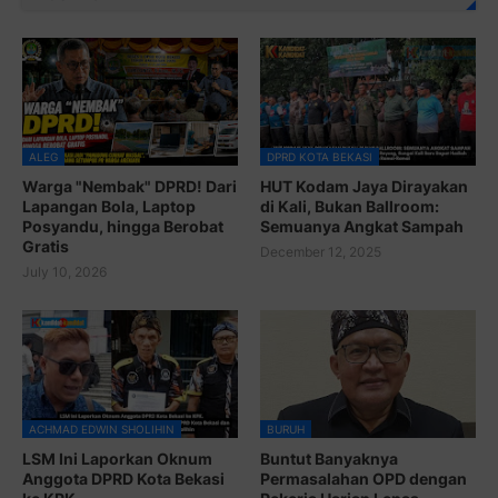
ALEG
DPRD KOTA BEKASI
Warga "Nembak" DPRD! Dari
HUT Kodam Jaya Dirayakan
Lapangan Bola, Laptop
di Kali, Bukan Ballroom:
Posyandu, hingga Berobat
Semuanya Angkat Sampah
Gratis
December 12, 2025
July 10, 2026
ACHMAD EDWIN SHOLIHIN
BURUH
LSM Ini Laporkan Oknum
Buntut Banyaknya
Anggota DPRD Kota Bekasi
Permasalahan OPD dengan