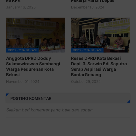
ke KPK
Pekerja Harian Lepas
January 16, 2025
December 18, 2024
DPRD KOTA BEKASI
DPRD KOTA BEKASI
Anggota DPRD Doddy
Reses DPRD Kota Bekasi
Sukmawirawan Sambangi
Dapil 3: Sarwin Edi Saputra
Warga Pedurenan Kota
Serap Aspirasi Warga
Bekasi
BantarGebang
November 01, 2024
October 29, 2024
POSTING KOMENTAR
Silakan beri komentar yang baik dan sopan