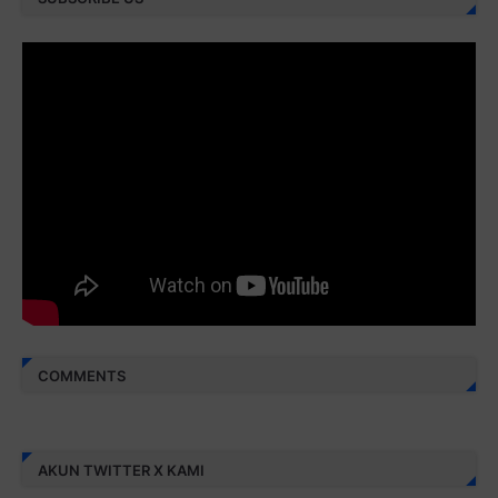
Juz 28 ⇨
http://j.mp/2brI3ai
Juz 29 ⇨
http://j.mp/2bFRyBF
Juz 30 ⇨
http://j.mp/2bFREcc
Monggo disebarluaskan. Mudah-mudahan menjadi ladang
amal jariyah bagi kita semua.
Berbagi kebaikan meskipun sedikit, semoga bermanfaat,
aamiin...
COMMENTS
AKUN TWITTER X KAMI