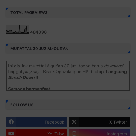
TOTAL PAGEVIEWS
4
8
4
0
9
8
MURATTAL 30 JUZ AL-QUR'AN
Ini dia link murottal Alqur'an 30 juz, tanpa harus
download
,
tinggal
play
saja. Bisa
play
walaupun HP ditutup.
Langsung
Scroll-Down
⬇️
Semoga bermanfaat
.
Juz 1 ⇨
http://j.mp/2b8SiNO
FOLLOW US
Juz 2 ⇨
http://j.mp/2b8RJmQ
Facebook
X-Twitter
Juz 3 ⇨
http://j.mp/2bFSrtF
YouTube
Instagram
Juz 4 ⇨
http://j.mp/2b8SXi3