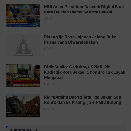
Juz 16 ⇨
http://j.mp/2b8SegG
MUI Gelar Pelatihan Dakwah Digital Buat
Para Dai dan Ulama Se Kota Bekasi
Juz 17 ⇨
http://j.mp/2brHsFz
22.42
Juz 18 ⇨
http://j.mp/2b8SCfc
Juz 19 ⇨
http://j.mp/2bFSq95
Pisang Ijo Rose Jajanan Jelang Buka
Puasa yang Diwaralabakan
Juz 20 ⇨
http://j.mp/2brI1zc
02.52
Juz 21 ⇨
http://j.mp/2b8VcBO
Didit Susilo: Gaduhnya SPMB, Plt
Juz 22 ⇨
http://j.mp/2bFRxNP
Kadisdik Kota Bekasi Chondro Tak Layak
Menjabat
Juz 23 ⇨
http://j.mp/2brItxm
09.33
Juz 24 ⇨
http://j.mp/2brHKw5
RM mAmink Daeng Tata: Iga Bakar, Sop
Juz 25 ⇨
http://j.mp/2brImlf
Konro dan Es Pisang Ijo + Pallu Butung
05.35
Juz 26 ⇨
http://j.mp/2bFRHF2
Juz 27 ⇨
http://j.mp/2bFRXno
SUBSCRIBE US