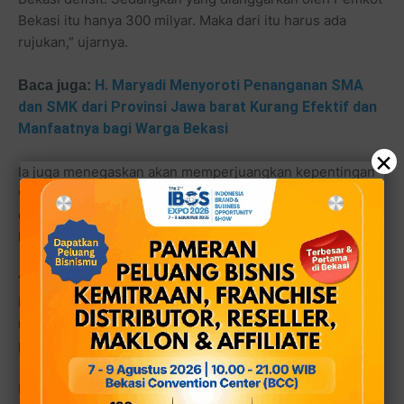
Bekasi itu hanya 300 milyar. Maka dari itu harus ada
rujukan,” ujarnya.
H. Maryadi Menyoroti Penanganan SMA
Baca juga:
dan SMK dari Provinsi Jawa barat Kurang Efektif dan
Manfaatnya bagi Warga Bekasi
×
Ia juga menegaskan akan memperjuangkan kepentingan
warga dalam bidang pendidikan bersama Walikota Bekasi
dan Fraksi Golkar akan terus berusaha agar SMA/SMK
kembali dikelola oleh Pemkot Bekasi.
“Kita akan perjuangkan, baik itu dalam bidang
infrastruktur, pendidikan juga bidang lainnya. Agar
nantinya warga Kota Bekasi dapat merasakan hasil
perjuangan kami di legislatif dan eksekutif,” tandasnya.
Di tempat yang sama, ketua RW 21 Tugiyo menuturkan