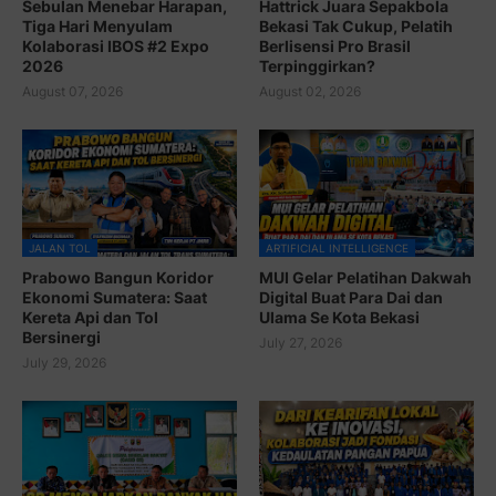
Sebulan Menebar Harapan,
Hattrick Juara Sepakbola
Tiga Hari Menyulam
Bekasi Tak Cukup, Pelatih
Kolaborasi IBOS #2 Expo
Berlisensi Pro Brasil
2026
Terpinggirkan?
August 07, 2026
August 02, 2026
JALAN TOL
ARTIFICIAL INTELLIGENCE
Prabowo Bangun Koridor
MUI Gelar Pelatihan Dakwah
Ekonomi Sumatera: Saat
Digital Buat Para Dai dan
Kereta Api dan Tol
Ulama Se Kota Bekasi
Bersinergi
July 27, 2026
July 29, 2026