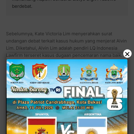
berdebat.
Sebelumnya, Kate Victoria Lim menyerahkan surat
undangan debat terkait kasus hukum yang menjerat Alvin
Lim. Diketahui, Alvin Lim adalah pendiri LQ Indonesia
×
Lawfirm terseret kasus dugaan pencemaran nama baik.
Kasusnya tengah diproses di Direktorat Tindak Pidana
Siber Badan Reserse Kriminal Polri.