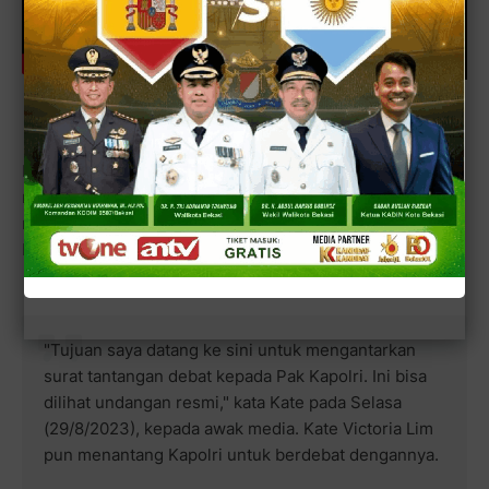
Menurut Kate Victoria Lim, sesuai UU Advokat, pengacara
memiliki hak imunitas saat menjalankan tugasnya
membela klien. Ditegaskannya, sang ayah, Alvin Lim tidak
bisa dipidanakan.
"Tujuan saya datang ke sini untuk mengantarkan
surat tantangan debat kepada Pak Kapolri. Ini bisa
dilihat undangan resmi," kata Kate pada Selasa
(29/8/2023), kepada awak media. Kate Victoria Lim
pun menantang Kapolri untuk berdebat dengannya.