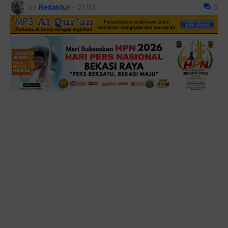
by
Redaktur
-
21.03
0