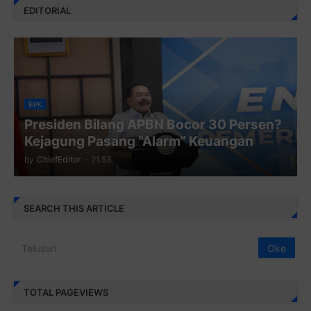
EDITORIAL
BPK
Presiden Bilang APBN Bocor 30 Persen?
Kejagung Pasang “Alarm” Keuangan
by
ChiefEditor
-
21.53
SEARCH THIS ARTICLE
TOTAL PAGEVIEWS