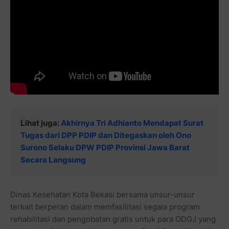
Lihat juga:
Akhirnya Tri Adhianto Mendapat Surat
Tugas dari DPP PDIP dan Ditegaskan oleh Ono
Surono Selaku DPW PDIP Provinsi Jawa Barat
Secara Langsung
Dinas Kesehatan Kota Bekasi bersama unsur-unsur
terkait berperan dalam memfasilitasi segala program
rehabilitasi dan pengobatan gratis untuk para ODGJ yang