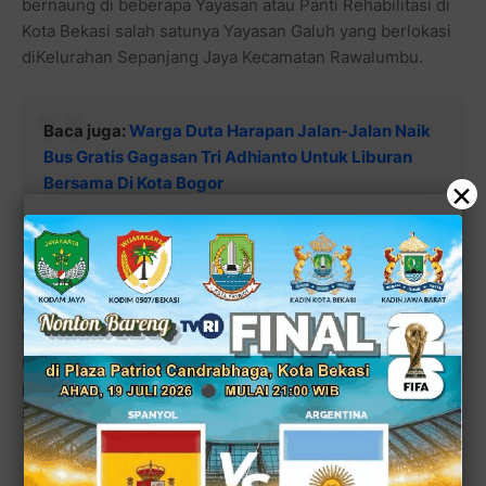
bernaung di beberapa Yayasan atau Panti Rehabilitasi di
Kota Bekasi salah satunya Yayasan Galuh yang berlokasi
diKelurahan Sepanjang Jaya Kecamatan Rawalumbu.
Baca juga:
Warga Duta Harapan Jalan-Jalan Naik
Bus Gratis Gagasan Tri Adhianto Untuk Liburan
×
Bersama Di Kota Bogor
Di hari Rabu (17/07), Pj. Wali Kota Bekasi Gani Muhamad
berkesempatan mengunjungi Yayasan Galuh untuk
menemui para ODGJ yang berjumlah sekitar 300 orang
dalam rangka memberikan bantuan sembako serta
menyaksikan pemeriksaan berkala dari Tenaga Medis
professional serta pemberian obat gratis sebagai salah
satu ikhtiar pengobatan untuk mereka.