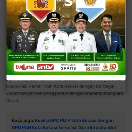
Dalam sambutannya, Gani Muhamad menyampaikan
bahwa kegiatan hari ini merupakan wujud sinergitas dan
kolaborasi Pemerintah Kota Bekasi dengan berbagai
unsur masyarakat yang peduli dengan kesembuhan para
ODGJ.
Baca juga:
Koalisi DPC PDIP Kota Bekasi dengan
DPD PAN Kota Bekasi Terealisir Sore Ini di SanSet