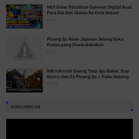
Juz 19 ⇨
http://j.mp/2bFSq95
MUI Gelar Pelatihan Dakwah Digital Buat
Para Dai dan Ulama Se Kota Bekasi
Juz 20 ⇨
http://j.mp/2brI1zc
22.42
Juz 21 ⇨
http://j.mp/2b8VcBO
Pisang Ijo Rose Jajanan Jelang Buka
Juz 22 ⇨
http://j.mp/2bFRxNP
Puasa yang Diwaralabakan
Juz 23 ⇨
http://j.mp/2brItxm
02.52
Juz 24 ⇨
http://j.mp/2brHKw5
RM mAmink Daeng Tata: Iga Bakar, Sop
Juz 25 ⇨
http://j.mp/2brImlf
Konro dan Es Pisang Ijo + Pallu Butung
05.35
Juz 26 ⇨
http://j.mp/2bFRHF2
Juz 27 ⇨
http://j.mp/2bFRXno
SUBSCRIBE US
Juz 28 ⇨
http://j.mp/2brI3ai
Juz 29 ⇨
http://j.mp/2bFRyBF
Juz 30 ⇨
http://j.mp/2bFREcc