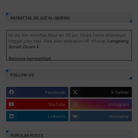
MURATTAL 30 JUZ AL-QUR'AN
Ini dia link murottal Alqur'an 30 juz, tanpa harus
download
,
tinggal
play
saja. Bisa
play
walaupun HP ditutup.
Langsung
Scroll-Down
⬇️
Semoga bermanfaat
.
Juz 1 ⇨
http://j.mp/2b8SiNO
FOLLOW US
Juz 2 ⇨
http://j.mp/2b8RJmQ
Facebook
X-Twitter
Juz 3 ⇨
http://j.mp/2bFSrtF
YouTube
Instagram
Juz 4 ⇨
http://j.mp/2b8SXi3
LinkedIn
VKontakte
Juz 5 ⇨
http://j.mp/2b8RZm3
Juz 6 ⇨
http://j.mp/28MBohs
POPULAR POSTS