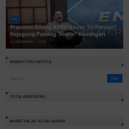
BPK
Presiden Bilang APBN Bocor 30 Persen?
Kejagung Pasang “Alarm” Keuangan
by
ChiefEditor
-
21.53
SEARCH THIS ARTICLE
TOTAL PAGEVIEWS
MURATTAL 30 JUZ AL-QUR'AN