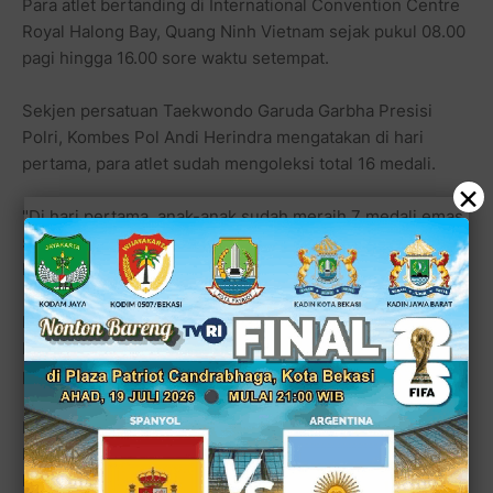
Para atlet bertanding di International Convention Centre
Royal Halong Bay, Quang Ninh Vietnam sejak pukul 08.00
pagi hingga 16.00 sore waktu setempat.
Sekjen persatuan Taekwondo Garuda Garbha Presisi
Polri, Kombes Pol Andi Herindra mengatakan di hari
pertama, para atlet sudah mengoleksi total 16 medali.
×
"Di hari pertama, anak-anak sudah meraih 7 medali emas,
5 perak dan 4 perunggu dari kategori Pomsae dan
Kyurugi," ujar Kombes Pol Andi Herindra.
Kombes Pol Andi menambahkan di hari kedua, tim
berhasil menambah satu medali emas dan satu medali
perak.
Kejuaraan Terbuka Quang Ninh Vietnam diikuti tim
Kepolisian dari 19 negara, Kanada, China Taipei, India,
Indonesia, Korea, Monggolia, Oman, Singapura, Tunisia,