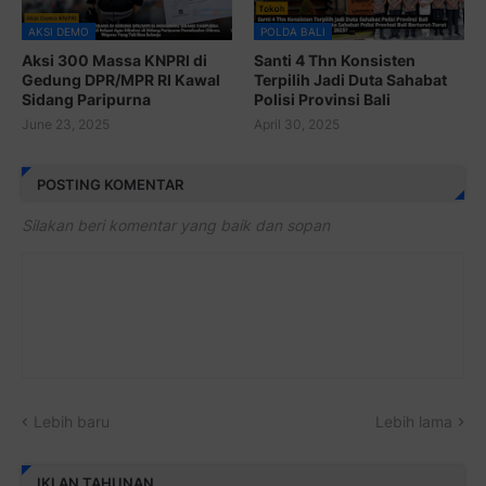
AKSI DEMO
POLDA BALI
Aksi 300 Massa KNPRI di
Santi 4 Thn Konsisten
Gedung DPR/MPR RI Kawal
Terpilih Jadi Duta Sahabat
Sidang Paripurna
Polisi Provinsi Bali
June 23, 2025
April 30, 2025
POSTING KOMENTAR
Silakan beri komentar yang baik dan sopan
Lebih baru
Lebih lama
IKLAN TAHUNAN