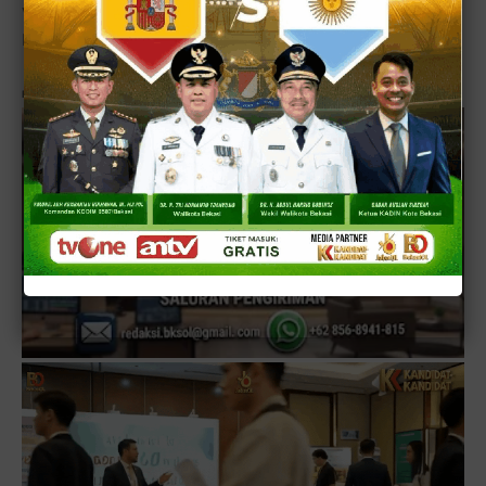
Vietnam, Sri Lanka, Filipina, Nepal, Malaysia, Iran,
Hongkong, Kamboja, China dan Bangladesh. [■]
Reporter:
Hasbie Ashsydiq
-Tim Redaksi, Editor:
DikRizal