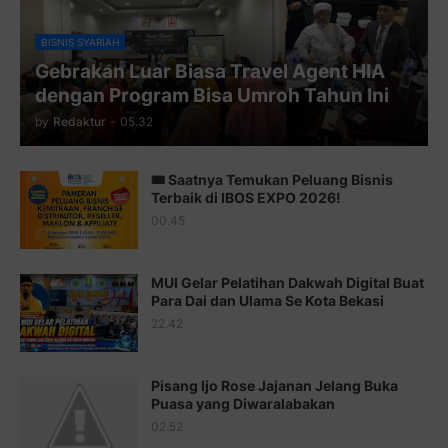
Juz 10 ⇨
http://j.mp/2bHfyUH
BISNIS SYARIAH
Gebrakan Luar Biasa Travel Agent HIA
Juz 11 ⇨
http://j.mp/2bHf80y
dengan Program Bisa Umroh Tahun Ini
Juz 12 ⇨
http://j.mp/2bWnTby
by
Redaktur
-
05.32
Juz 13 ⇨
http://j.mp/2bFTiKQ
🎟️ Saatnya Temukan Peluang Bisnis
Juz 14 ⇨
http://j.mp/2b8SUTA
Terbaik di IBOS EXPO 2026!
00.45
Juz 15 ⇨
http://j.mp/2bFRQIM
Juz 16 ⇨
http://j.mp/2b8SegG
MUI Gelar Pelatihan Dakwah Digital Buat
Para Dai dan Ulama Se Kota Bekasi
Juz 17 ⇨
http://j.mp/2brHsFz
22.42
Juz 18 ⇨
http://j.mp/2b8SCfc
Juz 19 ⇨
http://j.mp/2bFSq95
Pisang Ijo Rose Jajanan Jelang Buka
Puasa yang Diwaralabakan
Juz 20 ⇨
http://j.mp/2brI1zc
02.52