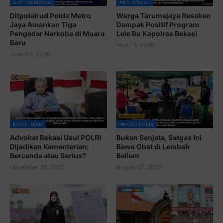
ANTI NARKOBA
AKSI SOSIAL
Ditpolairud Polda Metro
Warga Tarumajaya Rasakan
Jaya Amankan Tiga
Dampak Positif Program
Pengedar Narkoba di Muara
Lele Bu Kapolres Bekasi
Baru
May 15, 2026
June 05, 2026
KEPOLISIAN
HUMAS POLRI
Advokat Bekasi Usul POLRI
Bukan Senjata, Satgas Ini
Dijadikan Kementerian:
Bawa Obat di Lembah
Bercanda atau Serius?
Baliem
November 28, 2025
August 07, 2025