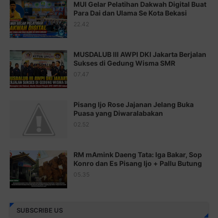
MUI Gelar Pelatihan Dakwah Digital Buat
Para Dai dan Ulama Se Kota Bekasi
Juz 17 ⇨
http://j.mp/2brHsFz
22.42
Juz 18 ⇨
http://j.mp/2b8SCfc
Juz 19 ⇨
http://j.mp/2bFSq95
MUSDALUB III AWPI DKI Jakarta Berjalan
Sukses di Gedung Wisma SMR
Juz 20 ⇨
http://j.mp/2brI1zc
07.47
Juz 21 ⇨
http://j.mp/2b8VcBO
Pisang Ijo Rose Jajanan Jelang Buka
Juz 22 ⇨
http://j.mp/2bFRxNP
Puasa yang Diwaralabakan
Juz 23 ⇨
http://j.mp/2brItxm
02.52
Juz 24 ⇨
http://j.mp/2brHKw5
RM mAmink Daeng Tata: Iga Bakar, Sop
Juz 25 ⇨
http://j.mp/2brImlf
Konro dan Es Pisang Ijo + Pallu Butung
05.35
Juz 26 ⇨
http://j.mp/2bFRHF2
Juz 27 ⇨
http://j.mp/2bFRXno
SUBSCRIBE US
Juz 28 ⇨
http://j.mp/2brI3ai