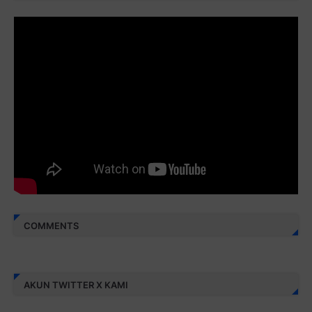
Juz 29 ⇨
http://j.mp/2bFRyBF
Juz 30 ⇨
http://j.mp/2bFREcc
Monggo disebarluaskan. Mudah-mudahan menjadi ladang
amal jariyah bagi kita semua.
Berbagi kebaikan meskipun sedikit, semoga bermanfaat,
aamiin...
COMMENTS
AKUN TWITTER X KAMI