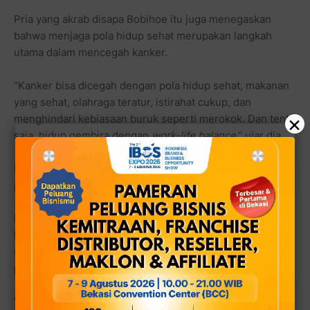
Pria yang akrab disapa Bobihoe itu juga menegaskan
bahwa menjaga pola hidup sehat merupakan langkah
utama dalam mencegah kanker.
“Kanker bisa dicegah dengan pola hidup sehat, makanan
yang sehat, olahraga teratur, istirahat cukup, dan
×
menghindari kebiasaan buruk seperti merokok. Dan tentu
saja, hidup gembira dengan
work-life balance
,” ujar dia.
Ia juga menekankan bahwa kanker dapat diobati dengan
pengobatan yang tepat dan disiplin menjalani perawatan.
Ia menambahkan selain dukungan tenaga medis, peran
keluarga dan kerabat sangat penting dalam memberikan
semangat dan meningkatkan optimisme untuk percepat
proses penyembuhan.
“Hari ini kita bersama para survivor yang telah berjuang