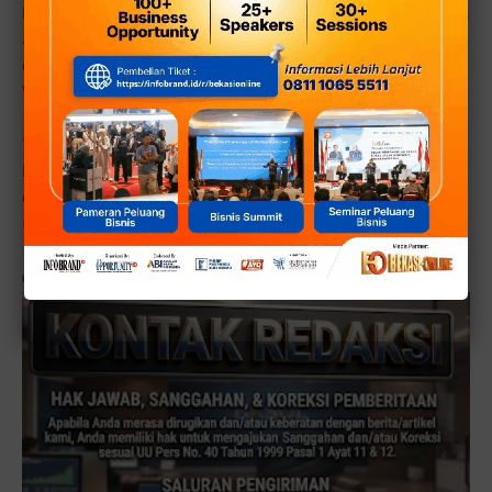
bertahun-tahun melawan kanker, dan mereka tetap sehat.
Jadi bagi yang sedang menjalani pengobatan, tetap
optimis. Fasilitas pengobatan kita semakin bagus,” kata
Wawali
Tak lupa di kegiatan tersebut, wakil wali kota Abdul Harris
Bobihoe juga menyatakan suport dan memberikan
dukungan semangat ke para penyintas kanker.
(EZ/DOKPIM) [■]
Reporter:
Hasbie Ashsydiq
-Tim Redaksi, Editor:
DikRizal