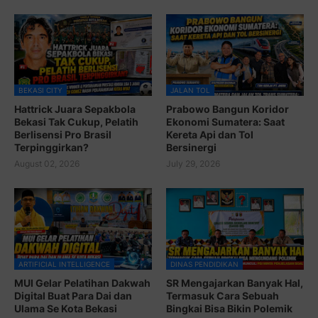
BEKASI CITY
JALAN TOL
Hattrick Juara Sepakbola
Prabowo Bangun Koridor
Bekasi Tak Cukup, Pelatih
Ekonomi Sumatera: Saat
Berlisensi Pro Brasil
Kereta Api dan Tol
Terpinggirkan?
Bersinergi
August 02, 2026
July 29, 2026
ARTIFICIAL INTELLIGENCE
DINAS PENDIDIKAN
MUI Gelar Pelatihan Dakwah
SR Mengajarkan Banyak Hal,
Digital Buat Para Dai dan
Termasuk Cara Sebuah
Ulama Se Kota Bekasi
Bingkai Bisa Bikin Polemik