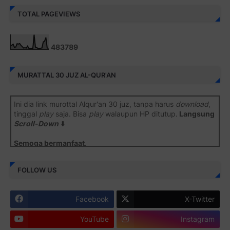
TOTAL PAGEVIEWS
4
8
3
7
8
9
MURATTAL 30 JUZ AL-QUR'AN
Ini dia link murottal Alqur'an 30 juz, tanpa harus
download
,
tinggal
play
saja. Bisa
play
walaupun HP ditutup.
Langsung
Scroll-Down
⬇️
Semoga bermanfaat
.
Juz 1 ⇨
http://j.mp/2b8SiNO
FOLLOW US
Juz 2 ⇨
http://j.mp/2b8RJmQ
Facebook
X-Twitter
Juz 3 ⇨
http://j.mp/2bFSrtF
YouTube
Instagram
Juz 4 ⇨
http://j.mp/2b8SXi3