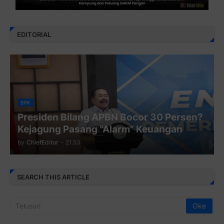
EDITORIAL
BPK
Presiden Bilang APBN Bocor 30 Persen?
Kejagung Pasang “Alarm” Keuangan
by
ChiefEditor
-
21.53
SEARCH THIS ARTICLE