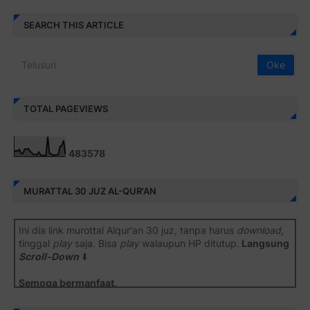
SEARCH THIS ARTICLE
TOTAL PAGEVIEWS
4
8
3
5
7
8
MURATTAL 30 JUZ AL-QUR'AN
Ini dia link murottal Alqur'an 30 juz, tanpa harus
download
,
tinggal
play
saja. Bisa
play
walaupun HP ditutup.
Langsung
Scroll-Down
⬇️
Semoga bermanfaat
.
Juz 1 ⇨
http://j.mp/2b8SiNO