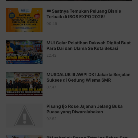
Juz 13 ⇨
http://j.mp/2bFTiKQ
🎟️ Saatnya Temukan Peluang Bisnis
Juz 14 ⇨
http://j.mp/2b8SUTA
Terbaik di IBOS EXPO 2026!
00.45
Juz 15 ⇨
http://j.mp/2bFRQIM
Juz 16 ⇨
http://j.mp/2b8SegG
MUI Gelar Pelatihan Dakwah Digital Buat
Para Dai dan Ulama Se Kota Bekasi
Juz 17 ⇨
http://j.mp/2brHsFz
22.42
Juz 18 ⇨
http://j.mp/2b8SCfc
Juz 19 ⇨
http://j.mp/2bFSq95
MUSDALUB III AWPI DKI Jakarta Berjalan
Sukses di Gedung Wisma SMR
Juz 20 ⇨
http://j.mp/2brI1zc
07.47
Juz 21 ⇨
http://j.mp/2b8VcBO
Pisang Ijo Rose Jajanan Jelang Buka
Juz 22 ⇨
http://j.mp/2bFRxNP
Puasa yang Diwaralabakan
Juz 23 ⇨
http://j.mp/2brItxm
02.52
Juz 24 ⇨
http://j.mp/2brHKw5
RM mAmink Daeng Tata: Iga Bakar, Sop