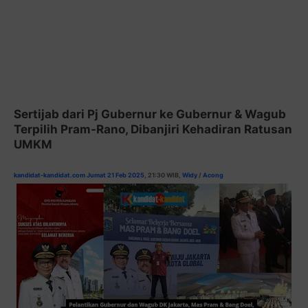
Sertijab dari Pj Gubernur ke Gubernur & Wagub
Terpilih Pram-Rano, Dibanjiri Kehadiran Ratusan
UMKM
kandidat-kandidat.com Jumat 21 Feb 2025
, 21:30 WIB,
Widy
/
Acong