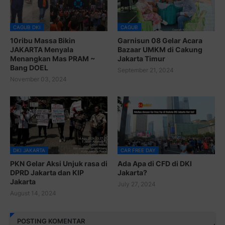
CAGUB DKI
CAGUB
10ribu Massa Bikin
Garnisun 08 Gelar Acara
JAKARTA Menyala
Bazaar UMKM di Cakung
Menangkan Mas PRAM ~
Jakarta Timur
Bang DOEL
September 21, 2024
November 03, 2024
DKI JAKARTA
CAR FREE DAY
PKN Gelar Aksi Unjuk rasa di
Ada Apa di CFD di DKI
DPRD Jakarta dan KIP
Jakarta?
Jakarta
July 27, 2024
August 14, 2024
POSTING KOMENTAR