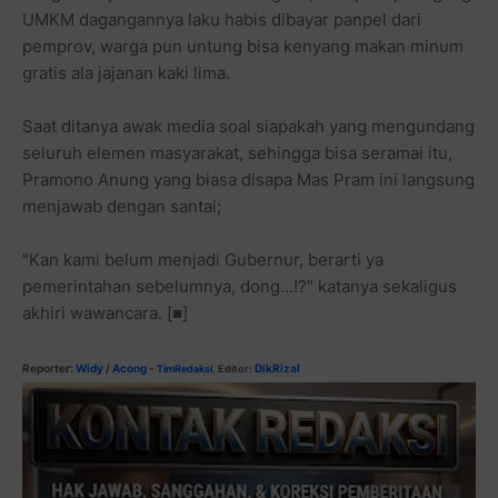
UMKM dagangannya laku habis dibayar panpel dari
pemprov, warga pun untung bisa kenyang makan minum
gratis ala jajanan kaki lima.
Saat ditanya awak media soal siapakah yang mengundang
seluruh elemen masyarakat, sehingga bisa seramai itu,
Pramono Anung yang biasa disapa Mas Pram ini langsung
menjawab dengan santai;
"Kan kami belum menjadi Gubernur, berarti ya
pemerintahan sebelumnya, dong...!?" katanya sekaligus
akhiri wawancara. [■]
Reporter:
Widy
/
Acong
-
DikRizal
TimRedaksi
, Editor
: