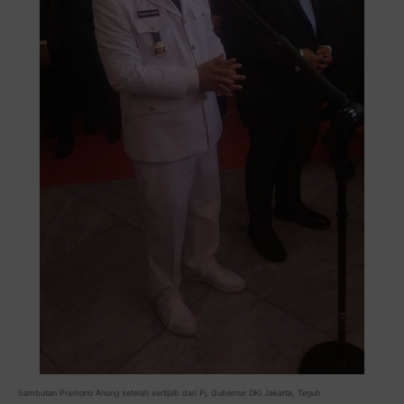
Sambutan Pramono Anung setelah sertijab dari Pj. Gubernur DKI Jakarta, Teguh