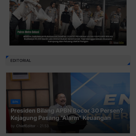
EDITORIAL
BPK
Presiden Bilang APBN Bocor 30 Persen?
Kejagung Pasang “Alarm” Keuangan
by
ChiefEditor
-
21.53