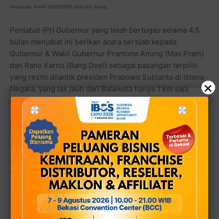
Setyabudi,
Kamis (20/2/2025) photo
by: Acong
Penjabat (Pj) Gubernur yang telah bertugas selama 4,5
bulan menjabat ini berikan acara sertijab kepada
Gubernur & Wakil Gubernur Pramono Anung (Mas Pram)
dan Rano Karno (Bang Doel) sebagai pasangan terpilih
yang resmi dilantik presiden Prabowo Subianto di Istana
×
Negara, yang tak jauh dari Balaikota hanya 1 km saja
berjalan kaki.
Dalam jumpa pers bersama para awak media, Mas Pram
berujar bahwa dirinya berterima kasih atas kehadiran
warga masyarakat untuk memberikan
support
dan dirinya
pun siap menerima teguran dari segenap lapisan
masyarakat.