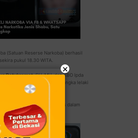
ba (Satuan Reserse Narkoba) berhasil
sekira pukul 18.30 WITA.
×
ivo Datukramat
, SH, MH, dan KBO Ipda
kapan terhadap seorang tersangka lelaki
 Matuari, Kota Bitung.
ika jenis sabu yang dibungkus dalam