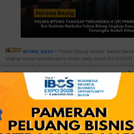
Polres Bitung melalui Satres Narko
BITUNG, SULUT
—
ungkap kasus narkotika jenis shabu pada Jumat (23/5/2025) 
Tim Polresta Bitung yang dipimpin Kasat Resnarkoba Iptu
Tr
Abdul K Mahalieng
, SH, melakukan penyelidikan dan penang
berinisial H di Kelurahan Manembo-Nembo Bawah, Kecamatan
Tersangka diamankan saat akan mengambil satu paket narkot
permen FOX dan lakban warna coklat.