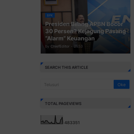
BPK
Presiden Bilang APBN Bocor
30 Persen? Kejagung Pasang
“Alarm” Keuangan
by
ChiefEditor
-
21.53
SEARCH THIS ARTICLE
TOTAL PAGEVIEWS
4
8
3
3
5
1