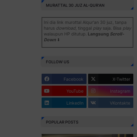
MURATTAL 30 JUZ AL-QUR'AN
Ini dia link murottal Alqur'an 30 juz, tanpa
harus
download
, tinggal
play
saja. Bisa
play
walaupun HP ditutup.
Langsung
Scroll-
Down
⬇️
Semoga bermanfaat
.
FOLLOW US
Juz 1 ⇨
http://j.mp/2b8SiNO
Juz 2 ⇨
http://j.mp/2b8RJmQ
Facebook
X-Twitter
Juz 3 ⇨
http://j.mp/2bFSrtF
YouTube
Instagram
Juz 4 ⇨
http://j.mp/2b8SXi3
LinkedIn
VKontakte
Juz 5 ⇨
http://j.mp/2b8RZm3
Juz 6 ⇨
http://j.mp/28MBohs
POPULAR POSTS
Juz 7 ⇨
http://j.mp/2bFRIZC