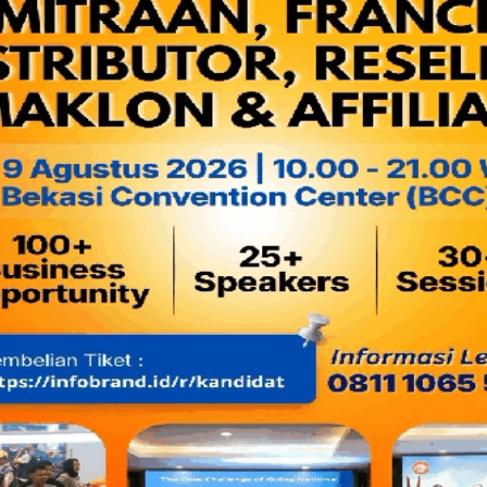
Hasil interogasi, tersangka mengaku bahwa narkotika terse
1.000.000 dari seseorang yang dikenal melalui media sosial 
Dari tangan tersangka polisi menyita satu paket narkotika j