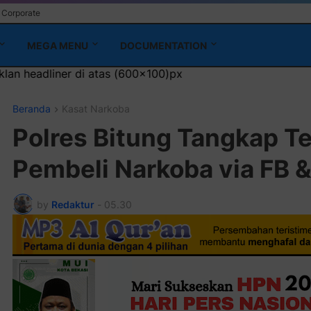
Corporate
MEGA MENU
DOCUMENTATION
00x100)px
Beranda
Kasat Narkoba
Polres Bitung Tangkap T
Pembeli Narkoba via FB
by
Redaktur
-
05.30