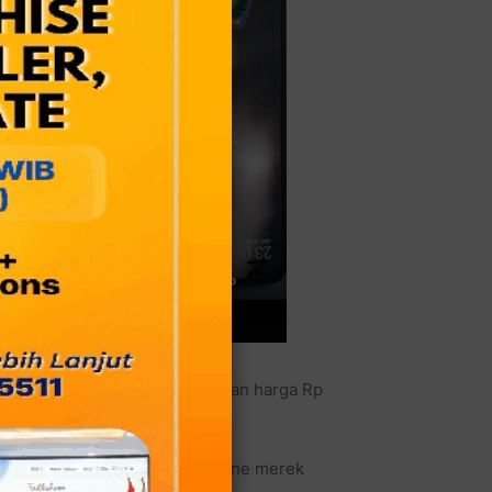
but dipesan via WhatsApp dengan harga Rp
Facebook.
enis sabu dan satu unit handphone merek