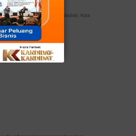
 Wangurer Utara, Kecamatan Madidir, Kota
is sabu untuk kedua kalinya.