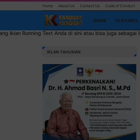
Home
About Us
Contact Us
Code of Conduct
HOME
FEATURES
 di sini atau bisa juga sebagai iklan headliner di atas (6
IKLAN TAHUNAN