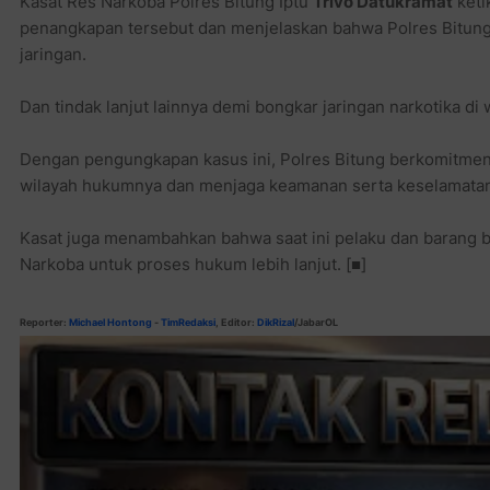
Kasat Res Narkoba Polres Bitung Iptu
Trivo Datukramat
keti
penangkapan tersebut dan menjelaskan bahwa Polres Bitun
jaringan.
Dan tindak lanjut lainnya demi bongkar jaringan narkotika di 
Dengan pengungkapan kasus ini, Polres Bitung berkomitmen
wilayah hukumnya dan menjaga keamanan serta keselamatan
Kasat juga menambahkan bahwa saat ini pelaku dan barang b
Narkoba untuk proses hukum lebih lanjut.
[■]
Reporter:
Michael Hontong
-
TimRedaksi
, Editor:
DikRizal
/JabarOL