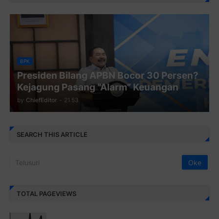
BPK
Presiden Bilang APBN Bocor 30 Persen?
Kejagung Pasang “Alarm” Keuangan
by
ChiefEditor
-
21.53
SEARCH THIS ARTICLE
TOTAL PAGEVIEWS