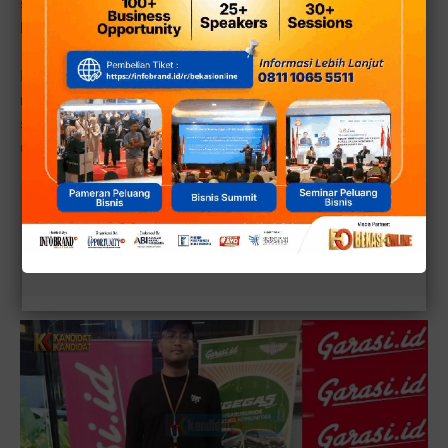
sekaligus memperkuat komitmen dalam mendekatkan
layanan kepada komunitas otomotif.
Digelar di
Bengkel BOS
Tambun, kegiatan ini juga
menjadi momentum bagi
Garasi.id
menghadirkan promo
spesial Ramadan bagi peserta kopdar dan masyarakat
umum.
Baca juga:
Kolab dengan Bengkel BOS & Garasi.id
Kopdar Pengguna Sigra dan Calya Kali Ini Spesial
Bukber Bareng Yatim Dhuafa