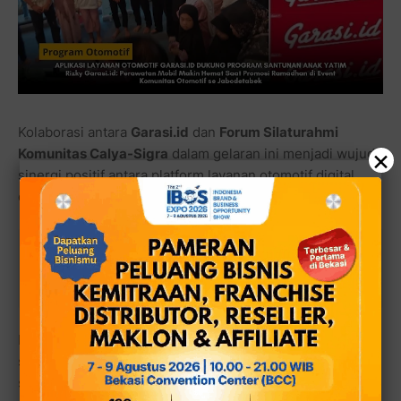
Kolaborasi antara
Garasi.id
dan
Forum Silaturahmi
×
Komunitas Calya-Sigra
dalam gelaran ini menjadi wujud
sinergi positif antara platform layanan otomotif digital
dengan komunitas pengguna.
Baca juga:
Kopdar Ramadhan & Santunan Yatim
Komunitas SCOCI dari FSKC Bekasi Raya
Melalui dukungan sebagai
sponsor,
Garasi.id
memperkenalkan kemudahan booking
servis mobil serta pembelian ban dan oli secara online,