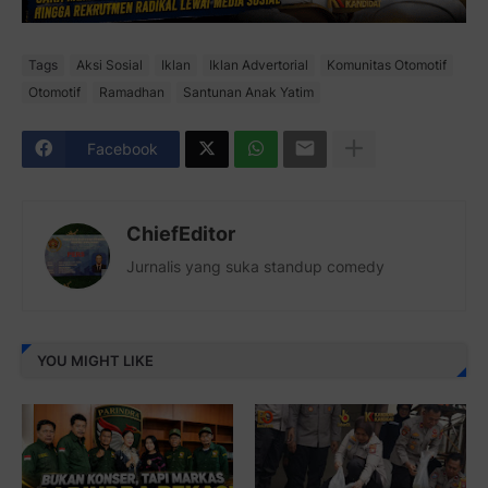
Tags
Aksi Sosial
Iklan
Iklan Advertorial
Komunitas Otomotif
Otomotif
Ramadhan
Santunan Anak Yatim
Facebook
ChiefEditor
Jurnalis yang suka standup comedy
YOU MIGHT LIKE