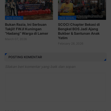
AKSI SOSIAL
AKSI SOSIAL
Bukan Razia, Ini Serbuan
SCOCI Chapter Bekasi di
Takjil! FWJI Kuningan
Bengkel BOS Jadi Ajang
“Hadang” Warga di Lamer
Bukber & Santunan Anak
Yatim
March 07, 2026
February 28, 2026
POSTING KOMENTAR
Silakan beri komentar yang baik dan sopan