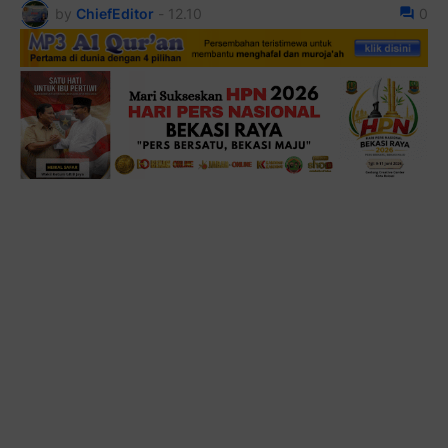
by
ChiefEditor
-
12.10
0