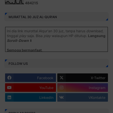
4
8
4
2
1
5
MURATTAL 30 JUZ AL-QUR'AN
Ini dia link murottal Alqur'an 30 juz, tanpa harus
download
,
tinggal
play
saja. Bisa
play
walaupun HP ditutup.
Langsung
Scroll-Down
⬇️
Semoga bermanfaat
.
Juz 1 ⇨
http://j.mp/2b8SiNO
FOLLOW US
Juz 2 ⇨
http://j.mp/2b8RJmQ
Facebook
X-Twitter
Juz 3 ⇨
http://j.mp/2bFSrtF
YouTube
Instagram
Juz 4 ⇨
http://j.mp/2b8SXi3
LinkedIn
VKontakte
Juz 5 ⇨
http://j.mp/2b8RZm3
Juz 6 ⇨
http://j.mp/28MBohs