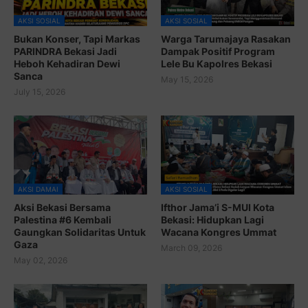
AKSI SOSIAL
AKSI SOSIAL
Bukan Konser, Tapi Markas
Warga Tarumajaya Rasakan
PARINDRA Bekasi Jadi
Dampak Positif Program
Heboh Kehadiran Dewi
Lele Bu Kapolres Bekasi
Sanca
May 15, 2026
July 15, 2026
AKSI DAMAI
AKSI SOSIAL
Aksi Bekasi Bersama
Ifthor Jama’i S-MUI Kota
Palestina #6 Kembali
Bekasi: Hidupkan Lagi
Gaungkan Solidaritas Untuk
Wacana Kongres Ummat
Gaza
March 09, 2026
May 02, 2026