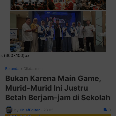
Pasang Iklan Runni
Beranda
Dikdasmen
Bukan Karena Main Game,
Murid-Murid Ini Justru
Betah Berjam-jam di Sekolah
by
ChiefEditor
-
23.05
0