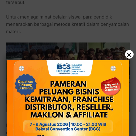
tersebut.
Untuk menjaga minat belajar siswa, para pendidik
menerapkan berbagai metode kreatif dalam penyampaian
materi.
×
Pendekatan itu dilakukan agar proses pembelajaran tidak
monoton sekaligus membantu siswa lebih mudah