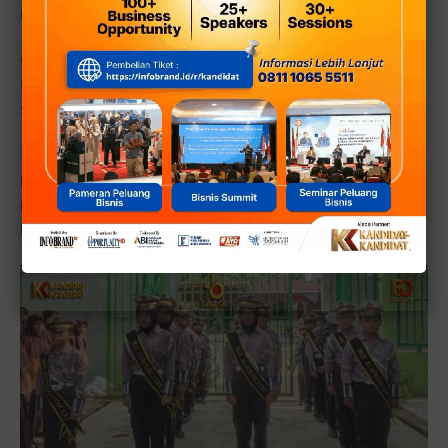
memahami pelajaran yang diberikan.
Guru juga terus memberikan pendampingan dan
bimbingan agar setiap siswa mampu mengikuti materi
sesuai kemampuan masing-masing.
Tidak hanya berfokus pada kegiatan akademik di dalam
kelas, sekolah juga memberikan ruang bagi siswa untuk
mengembangkan keterampilan dan karakter melalui
kegiatan ekstrakurikuler.