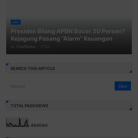
BPK
Presiden Bilang APBN Bocor 30 Persen?
Kejagung Pasang “Alarm” Keuangan
by
ChiefEditor
-
21.53
SEARCH THIS ARTICLE
TOTAL PAGEVIEWS
4
8
4
0
9
4