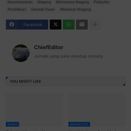
Kewartawanan
Magang
Mahasiswa Magang
Peliputan
Pendidikan
Sekolah Dasar
Wartawan Magang
Facebook
ChiefEditor
Jurnalis yang suka standup comedy
YOU MIGHT LIKE
BISNIS
BEKASI CITY