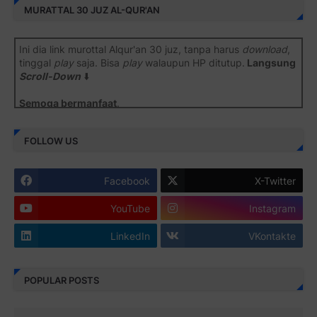
MURATTAL 30 JUZ AL-QUR'AN
Ini dia link murottal Alqur'an 30 juz, tanpa harus
download
,
tinggal
play
saja. Bisa
play
walaupun HP ditutup.
Langsung
Scroll-Down
⬇️
Semoga bermanfaat
.
Juz 1 ⇨
http://j.mp/2b8SiNO
FOLLOW US
Juz 2 ⇨
http://j.mp/2b8RJmQ
Facebook
X-Twitter
Juz 3 ⇨
http://j.mp/2bFSrtF
YouTube
Instagram
Juz 4 ⇨
http://j.mp/2b8SXi3
LinkedIn
VKontakte
Juz 5 ⇨
http://j.mp/2b8RZm3
Juz 6 ⇨
http://j.mp/28MBohs
POPULAR POSTS
Juz 7 ⇨
http://j.mp/2bFRIZC