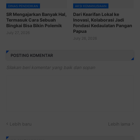
DINAS PENDIDIKAN
AKSI KEMANUSIAAN
SR Mengajarkan Banyak Hal,
Dari Kearifan Lokal ke
Termasuk Cara Sebuah
Inovasi, Kolaborasi Jadi
Bingkai Bisa Bikin Polemik
Fondasi Kedaulatan Pangan
Papua
July 27, 2026
July 26, 2026
POSTING KOMENTAR
Silakan beri komentar yang baik dan sopan
Lebih baru
Lebih lama