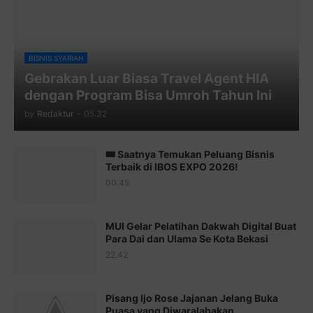
Juz 8 ⇨
http://j.mp/2bufF7o
Juz 9 ⇨
http://j.mp/2byr1bu
Juz 10 ⇨
http://j.mp/2bHfyUH
BISNIS SYARIAH
Gebrakan Luar Biasa Travel Agent HIA
Juz 11 ⇨
http://j.mp/2bHf80y
dengan Program Bisa Umroh Tahun Ini
Juz 12 ⇨
http://j.mp/2bWnTby
by
Redaktur
-
05.32
Juz 13 ⇨
http://j.mp/2bFTiKQ
🎟️ Saatnya Temukan Peluang Bisnis
Juz 14 ⇨
http://j.mp/2b8SUTA
Terbaik di IBOS EXPO 2026!
00.45
Juz 15 ⇨
http://j.mp/2bFRQIM
Juz 16 ⇨
http://j.mp/2b8SegG
MUI Gelar Pelatihan Dakwah Digital Buat
Para Dai dan Ulama Se Kota Bekasi
Juz 17 ⇨
http://j.mp/2brHsFz
22.42
Juz 18 ⇨
http://j.mp/2b8SCfc
Juz 19 ⇨
http://j.mp/2bFSq95
Pisang Ijo Rose Jajanan Jelang Buka
Puasa yang Diwaralabakan