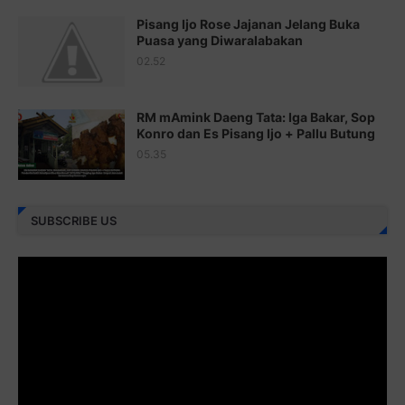
Pisang Ijo Rose Jajanan Jelang Buka
Juz 22 ⇨
http://j.mp/2bFRxNP
Puasa yang Diwaralabakan
Juz 23 ⇨
http://j.mp/2brItxm
02.52
Juz 24 ⇨
http://j.mp/2brHKw5
RM mAmink Daeng Tata: Iga Bakar, Sop
Juz 25 ⇨
http://j.mp/2brImlf
Konro dan Es Pisang Ijo + Pallu Butung
05.35
Juz 26 ⇨
http://j.mp/2bFRHF2
Juz 27 ⇨
http://j.mp/2bFRXno
SUBSCRIBE US
Juz 28 ⇨
http://j.mp/2brI3ai
Juz 29 ⇨
http://j.mp/2bFRyBF
Juz 30 ⇨
http://j.mp/2bFREcc
Monggo disebarluaskan. Mudah-mudahan menjadi ladang
amal jariyah bagi kita semua.
Berbagi kebaikan meskipun sedikit, semoga bermanfaat,