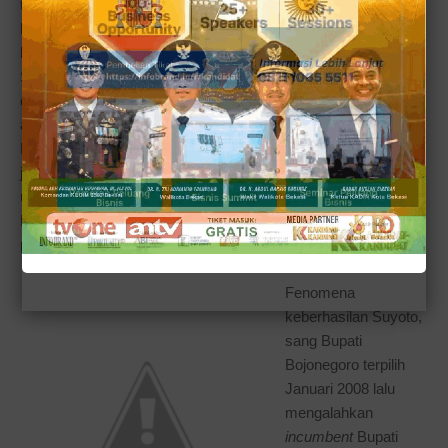
telah berhasil meraih gelar master namun juga sempat pergi
haji. Tak banyak yang sempat saya tanyakan kepada caleg
berparas ayu ini, tentunya tentang bidang usahanya sebagai
Supplier Crepes. Namun saya bisa mengambil kesimpulan
dari riwayat hidupnya bahwa ia sudah mencoba mengangkat
anak-anak jalanan untuk diposisikan sebagai SPG/SPB (Sales
Promotion Girl/Boy). Wanita yang juga berwirausaha bidang
jual beli rumah ini, tampaknya masih punya energi berlebih
untuk melakukan sosialisasi ke konstituennya ke satu daerah.
Keluarganya pun menyediakan rumahnya demi Dewi sebagai
posko yang bisa dibilang buka 24 jam sehari.
Fenomena
keberhasilan Suyoto,
sang Bupati
Bojonegoro terpilih
Januari 2008 lalu
mengalahkan
incumbent
Bupati