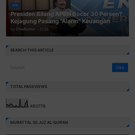
BPK
Presiden Bilang APBN Bocor 30 Persen?
Kejagung Pasang “Alarm” Keuangan
by
ChiefEditor
-
21.53
SEARCH THIS ARTICLE
TOTAL PAGEVIEWS
4
8
3
7
7
9
MURATTAL 30 JUZ AL-QUR'AN