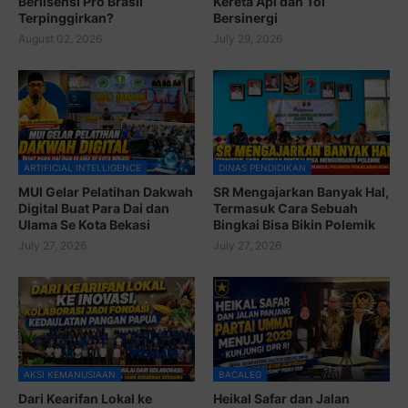
Berlisensi Pro Brasil
Kereta Api dan Tol
Terpinggirkan?
Bersinergi
August 02, 2026
July 29, 2026
ARTIFICIAL INTELLIGENCE
DINAS PENDIDIKAN
MUI Gelar Pelatihan Dakwah
SR Mengajarkan Banyak Hal,
Digital Buat Para Dai dan
Termasuk Cara Sebuah
Ulama Se Kota Bekasi
Bingkai Bisa Bikin Polemik
July 27, 2026
July 27, 2026
AKSI KEMANUSIAAN
BACALEG
Dari Kearifan Lokal ke
Heikal Safar dan Jalan