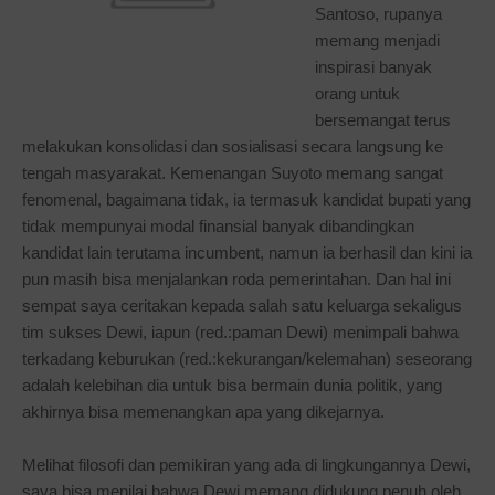
Santoso, rupanya
memang menjadi
inspirasi banyak
orang untuk
bersemangat terus
melakukan konsolidasi dan sosialisasi secara langsung ke
tengah masyarakat. Kemenangan Suyoto memang sangat
fenomenal, bagaimana tidak, ia termasuk kandidat bupati yang
tidak mempunyai modal finansial banyak dibandingkan
kandidat lain terutama incumbent, namun ia berhasil dan kini ia
pun masih bisa menjalankan roda pemerintahan. Dan hal ini
sempat saya ceritakan kepada salah satu keluarga sekaligus
tim sukses Dewi, iapun (red.:paman Dewi) menimpali bahwa
terkadang keburukan (red.:kekurangan/kelemahan) seseorang
adalah kelebihan dia untuk bisa bermain dunia politik, yang
akhirnya bisa memenangkan apa yang dikejarnya.
Melihat filosofi dan pemikiran yang ada di lingkungannya Dewi,
saya bisa menilai bahwa Dewi memang didukung penuh oleh