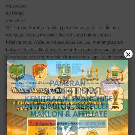
musyawar
ah Partai
demokrat
DPD Jawa Barat", demikian penjelasannya ketika ditanya
mengapa ia mau mewakili daerah yang bukan tempat
kelahirannya. Walaupun
menangkap arti
dobeldobel dot com
bahwa seolah ia tidak begitu berambisi untuk menjadi anggota
×
dewan atau bisa memperoleh kursi dewan, tapi kesibukannya
(saya bisa menyebutnya perjuangan yang lebih berat daripada
caleg lain) dalam melakukan sosialisasi mungkin bisa
memakan waktu 24 jam sehari dan 7 hari dalam seminggu. Ia
pun menguatkan pernyataannya kepada saya, bahwa hampir
bisa dipastikan dalam waktu beberapa minggu terakhir ini
Dewi sangatlah sibuk mengatur jadwal untuk bertemu dengan
semua calon konstituennya baik di wilayah Kabupaten
maupun Kota Bekasi.
Sang caleg gadis bernomor paling belakang 5 ini bukan saja