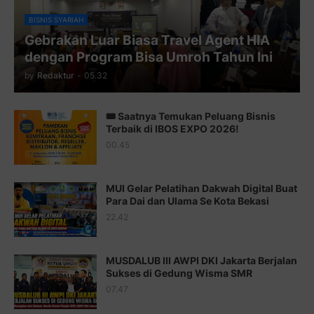
Juz 10 ⇨
http://j.mp/2bHfyUH
BISNIS SYARIAH
Gebrakan Luar Biasa Travel Agent HIA
Juz 11 ⇨
http://j.mp/2bHf80y
dengan Program Bisa Umroh Tahun Ini
Juz 12 ⇨
http://j.mp/2bWnTby
by
Redaktur
-
05.32
Juz 13 ⇨
http://j.mp/2bFTiKQ
🎟️ Saatnya Temukan Peluang Bisnis
Juz 14 ⇨
http://j.mp/2b8SUTA
Terbaik di IBOS EXPO 2026!
00.45
Juz 15 ⇨
http://j.mp/2bFRQIM
Juz 16 ⇨
http://j.mp/2b8SegG
MUI Gelar Pelatihan Dakwah Digital Buat
Para Dai dan Ulama Se Kota Bekasi
Juz 17 ⇨
http://j.mp/2brHsFz
22.42
Juz 18 ⇨
http://j.mp/2b8SCfc
Juz 19 ⇨
http://j.mp/2bFSq95
MUSDALUB III AWPI DKI Jakarta Berjalan
Sukses di Gedung Wisma SMR
Juz 20 ⇨
http://j.mp/2brI1zc
07.47
Juz 21 ⇨
http://j.mp/2b8VcBO