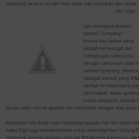
langsung secara inovatif oleh salah satu keluarga dari pihak
istri Sigit.
Lalu mengapa disebut
sambel Tumpang?
Aroma bau tempe yang
sangat menyengat dan
menggugah selera kita,
dengan campuran cabe me
sambel tumpang, disebut
sebagai sambal yang di
t
sambal ini biasanya di p
cara makan. kalau gudang
untuk campuran sambal 
terasa lebih nikmat apabila kita menikmati dengan alas daun 
Kemudian bila Anda ingin mencoba sesuatu hal lain dalam m
maka Sigit juga menambahkan untuk mencoba Nasi Gulung Pak
dibarengi dengan lalapan Urab ala RM Bumbu Kampung, yakni