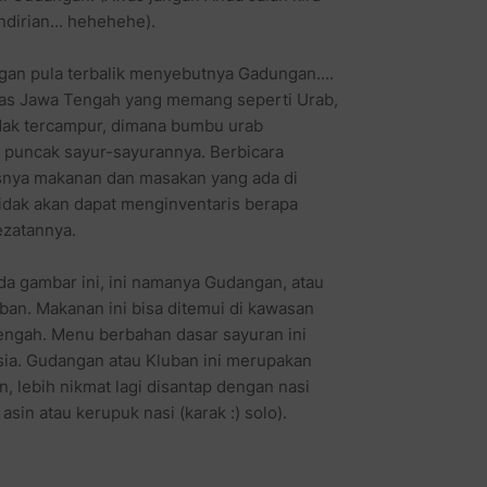
dirian... hehehehe).
an pula terbalik menyebutnya Gadungan....
has Jawa Tengah yang memang seperti Urab,
tidak tercampur, dimana bumbu urab
g puncak sayur-sayurannya. Berbicara
snya makanan dan masakan yang ada di
tidak akan dapat menginventaris berapa
ezatannya.
a gambar ini, ini namanya Gudangan, atau
an. Makanan ini bisa ditemui di kawasan
ngah. Menu berbahan dasar sayuran ini
sia. Gudangan atau Kluban ini merupakan
, lebih nikmat lagi disantap dengan nasi
sin atau kerupuk nasi (karak :) solo).