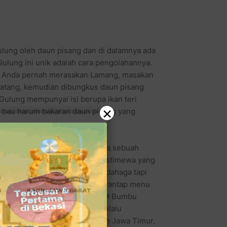
gulung oleh daun pisang dan di dalamnya ada
Gulung ini unik adalah cara pengolahannya.
in Anda pernah merasakan Lamang, masakan
atang, kemudian dibungkus daun pisang
Gulung mempunyai isi berupa ikan teri
×
a bau harum bakaran daun pisang yang
a makanan unik dan lezat, maka sebuah
aik akan menyajikan minuman istimewa yang
g bukan saja menghilangkan dahaga tapi
menutup acara makan dari menyantap menu
 sang pemilik dan pengelola RM Bumbu
skan bahwa di RM ini Kami selalu
kan khas Jawa tengah maupun Jawa Timur.