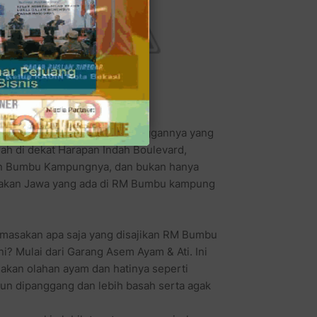
wa
ran
ng
nya. Bayangkan saja, ada pelanggannya yang
ah di dekat Harapan Indah Boulevard,
n Bumbu Kampungnya, dan bukan hanya
asakan Jawa yang ada di RM Bumbu kampung
masakan apa saja yang disajikan RM Bumbu
i? Mulai dari Garang Asem Ayam & Ati. Ini
akan olahan ayam dan hatinya seperti
un dipanggang dan lebih basah serta agak