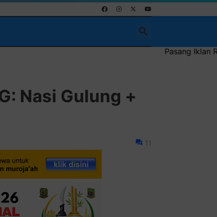
Pasang Iklan Running Text Anda di 
: Nasi Gulung +
11