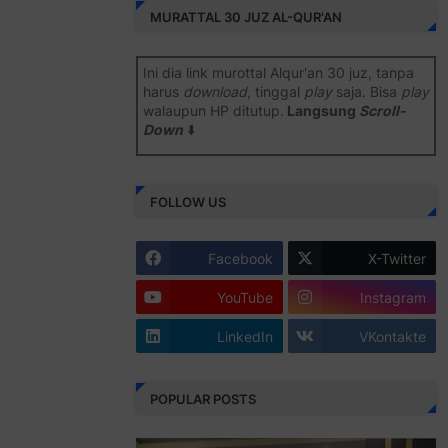
MURATTAL 30 JUZ AL-QUR'AN
Ini dia link murottal Alqur'an 30 juz, tanpa
harus
download
, tinggal
play
saja. Bisa
play
walaupun HP ditutup.
Langsung
Scroll-
Down
⬇️
Semoga bermanfaat
.
FOLLOW US
Juz 1 ⇨
http://j.mp/2b8SiNO
Juz 2 ⇨
http://j.mp/2b8RJmQ
Facebook
X-Twitter
Juz 3 ⇨
http://j.mp/2bFSrtF
YouTube
Instagram
Juz 4 ⇨
http://j.mp/2b8SXi3
LinkedIn
VKontakte
Juz 5 ⇨
http://j.mp/2b8RZm3
Juz 6 ⇨
http://j.mp/28MBohs
POPULAR POSTS
Juz 7 ⇨
http://j.mp/2bFRIZC