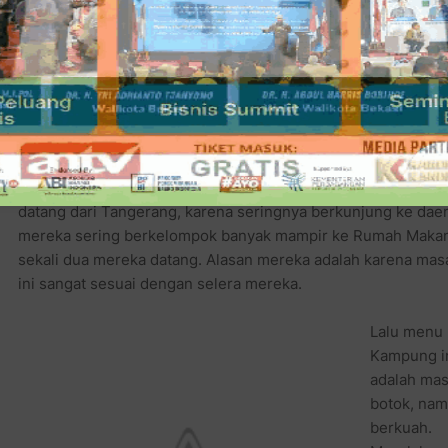
menengah atas, Harapan Indah Boulevard, Sigit mulai mnye
lokasi dan membangun usahanya sendiri secara langsung.
Satu hal yang dia sadar betul bahwa usaha kuliner atau resto
ini harus tak pernah lepas dari inovasi-inovasi masakan yang
tentunya harus digemari oleh lidah lokal para pelanggannya.
Karena itu jangan heran bila ada salah satu pelanggannya ya
datang justru bukan dari wilayah Harapan Indah dan sekitar
datang dari Tangerang, karena seringnya berkunjung ke daer
mereka sering berkelompok banyak mampir ke Rumah Maka
sekali dua mereka datang. Alasan mereka adalah karena m
ini sangat sesuai dengan selera mereka.
Lalu menu 
Kampung in
adalah mas
botok, nam
berkuah.