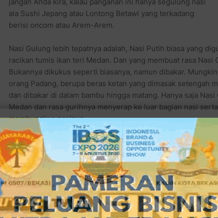
jangan Anda kira, kalau panganan ini hanya segulung nasi
ala Sushi Jepang atau Lontong Betawi yang terkadang
berisi oncom atau Arem-Arem.
Nasi Gulung lebih tepatnya adalah, Nasi Putih biasa yang di
racikan tumis ikan teri Medan. Dan yang membuat rasa Nasi 
Bukannya dikukus seperti biasanya, namun dibakar. Mungk
orang Padang, berupa beras ketan yang dimasak setengah m
dan dibakar di dalam bambu hingga matang. Hanya saja Nasi 
Medan dan rasa gurihnya menyerap ke luar bagian nasi sert
membungkus nasinya.
Tentunya bila ad
restoran yang b
menyegarkan yan
bisa sekaligus 
utamanya. Sigit,
Kampung menjela
menyajikan masa