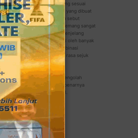
saha untuk memberi nama yang sesuai
inya. Misalnya minuman segar yang dibuat
a dan gula merah Jawa, mereka sebut
gan, dan minuman segar ini memang sangat
num dengan es batu. Apalagi menjelang
i, Es Kelapa Muda yang dikenal oleh banyak
 gula aren Jawa tersendiri. Kombinasi
ren Jawa pasti akan menggugah rasa sejuk
leganya yang ahli di bidang mengolah
n heran bila Sigit sendiri sebenarnya
nya dengan sistem bagi hasil.
iner
g.
an