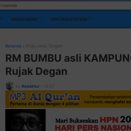
Corporate
MEGA MENU
DOCUMENTATION
Beranda
Khas Jawa Tengah
RM BUMBU asli KAMPUNG
Rujak Degan
by
Redaktur
-
12.57