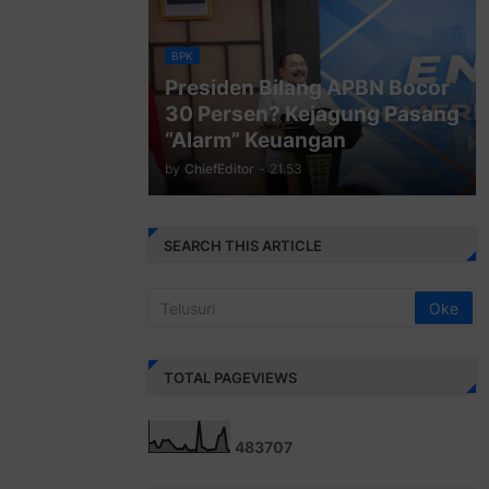
BPK
Presiden Bilang APBN Bocor
30 Persen? Kejagung Pasang
“Alarm” Keuangan
by
ChiefEditor
-
21.53
SEARCH THIS ARTICLE
TOTAL PAGEVIEWS
4
8
3
7
0
7