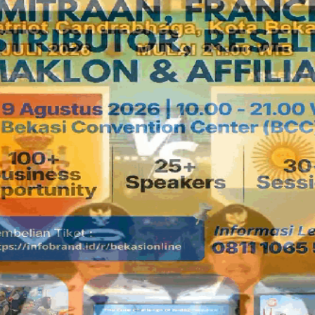
Namun kami beru
dengan nama asl
dari kelapa mud
dengan Rujak De
nikmat bila dimi
bulan puasa nant
orang di daerah lain ini, memiliki rasa nikmat dan manis dari
putihnya kelapa muda dan air kelapa serta coklatnya gula a
dan segar tersendiri.
Itulah sebabnya Sigit mengundang beberapa keluarga dan ko
masakan untuk bergabung membangun usaha kuliner ini. janga
sudah menjalankan usaha RM Masakan Padang bersama rekan
Karena hobinya yang senang sekali jalan-jalan menikmati kul
di luar daerah, membuatnya untuk terjun secara penuh
menggeluti usaha kuliner dan menjadi pengelolanya langsun
Berawal dari ide beberapa temannya untuk memulai usaha
masakan Jawa Tengah dan Jawa Timur di kawasan perumah