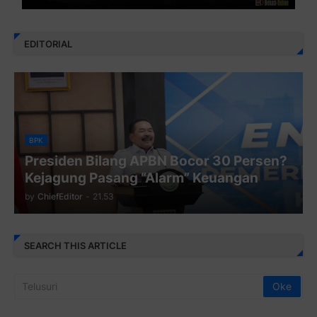
EDITORIAL
BPK
Presiden Bilang APBN Bocor 30 Persen?
Kejagung Pasang “Alarm” Keuangan
by
ChiefEditor
-
21.53
SEARCH THIS ARTICLE