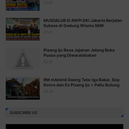
22.42
Juz 18 ⇨
http://j.mp/2b8SCfc
Juz 19 ⇨
http://j.mp/2bFSq95
MUSDALUB III AWPI DKI Jakarta Berjalan
Sukses di Gedung Wisma SMR
Juz 20 ⇨
http://j.mp/2brI1zc
07.47
Juz 21 ⇨
http://j.mp/2b8VcBO
Pisang Ijo Rose Jajanan Jelang Buka
Juz 22 ⇨
http://j.mp/2bFRxNP
Puasa yang Diwaralabakan
Juz 23 ⇨
http://j.mp/2brItxm
02.52
Juz 24 ⇨
http://j.mp/2brHKw5
RM mAmink Daeng Tata: Iga Bakar, Sop
Juz 25 ⇨
http://j.mp/2brImlf
Konro dan Es Pisang Ijo + Pallu Butung
05.35
Juz 26 ⇨
http://j.mp/2bFRHF2
Juz 27 ⇨
http://j.mp/2bFRXno
SUBSCRIBE US
Juz 28 ⇨
http://j.mp/2brI3ai
Juz 29 ⇨
http://j.mp/2bFRyBF