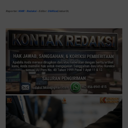
Reporter:
NMR
-
Redaksi
-
Editor:
DikRizal
/JabarOL