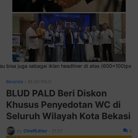
ner di atas (600x100)px
Beranda
BLUD PALD
BLUD PALD Beri Diskon
Khusus Penyedotan WC di
Seluruh Wilayah Kota Bekasi
by
ChiefEditor
-
21.57
0