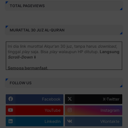
TOTAL PAGEVIEWS
MURATTAL 30 JUZ AL-QUR'AN
Ini dia link murottal Alqur'an 30 juz, tanpa harus
download
,
tinggal
play
saja. Bisa
play
walaupun HP ditutup.
Langsung
Scroll-Down
⬇️
Semoga bermanfaat
.
Juz 1 ⇨
http://j.mp/2b8SiNO
FOLLOW US
Juz 2 ⇨
http://j.mp/2b8RJmQ
Facebook
X-Twitter
Juz 3 ⇨
http://j.mp/2bFSrtF
YouTube
Instagram
Juz 4 ⇨
http://j.mp/2b8SXi3
LinkedIn
VKontakte
Juz 5 ⇨
http://j.mp/2b8RZm3