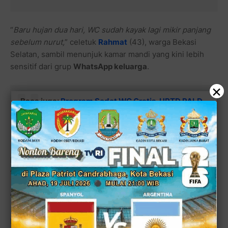
“
Baru hujan dua hari, WC sudah kayak lagi mikir panjang
sebelum nurut,
” celetuk
Rahmat
(43), warga Bekasi
Selatan, sambil menunjuk kamar mandi yang kini lebih
sensitif dari grup
WhatsApp keluarga
.
×
Baca juga:
Program Sedot WC Gratis, UPTD PALD
Kota Bekasi Dinilai Terlambat Jika Mengejar 100
Hari Kerja Walikota
Zero Complain
Fenomena ini memang kerap terjadi saat curah hujan
tinggi. Air tanah naik, rembesan masuk ke dalam
septic
tank
, dan tahu-tahu limbah domestik di rumah warga ikut
“
overthinking
”.
Hasilnya? WC mampet, air meluap pelan-pelan, dan