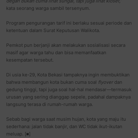
degan bukan cuma lihat sungai, tapi juga lihat kloset,
”
kata seorang warga sambil tersenyum.
Program pengurangan tarif ini berlaku sesuai periode dan
ketentuan dalam Surat Keputusan Walikota.
Pemkot pun berjanji akan melakukan sosialisasi secara
masif agar warga tahu dan bisa memanfaatkan
kesempatan tersebut.
Di usia ke-29, Kota Bekasi tampaknya ingin membuktikan
bahwa membangun kota bukan cuma soal
flyover
dan
gedung tinggi, tapi juga soal hal-hal mendasar—termasuk
urusan yang sering dianggap sepele, padahal dampaknya
langsung terasa di rumah-rumah warga.
Sebab bagi warga saat musim hujan, kota yang maju itu
sederhana: jalan tidak banjir, dan WC tidak ikut-ikutan
meluap.
[■]