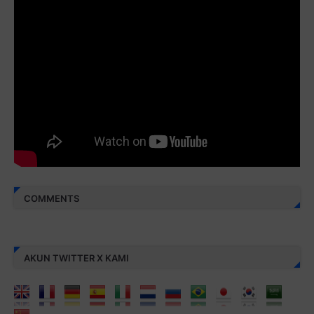
Juz 30 ⇨
http://j.mp/2bFREcc
Monggo disebarluaskan. Mudah-mudahan menjadi ladang
amal jariyah bagi kita semua.
Berbagi kebaikan meskipun sedikit, semoga bermanfaat,
aamiin...
COMMENTS
AKUN TWITTER X KAMI