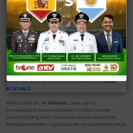
penghuni rumah mulai menghitung nomor telepon jasa
sedot WC lebih cepat daripada menghitung tanggal
gajian.
Di tengah situasi yang bikin dahi berkerut sekaligus
hidung waspada itu,
Pemerintah Kota Bekasi
akhirnya
mengumumkan kabar yang bisa dibilang cukup
melegakan.
Dalam rangka HUT ke-29, Pemkot memberlakukan
pengurangan tarif retribusi layanan penyedotan air
limbah domestik yang semuanya dikelola oleh
Dinas
BLUD PALD
.
Walikota Bekasi,
Tri Adhianto
, pada saat itu
menyampaikan bahwa kebijakan ini bukan sekadar
seremoni ulang tahun, melainkan bentuk kepedulian
terhadap kesehatan lingkungan dan kesejahteraan warga.