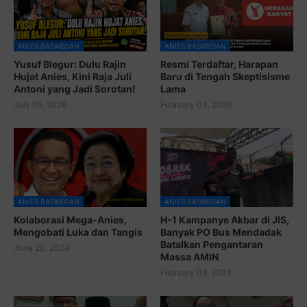
ANIES BASWEDAN
ANIES BASWEDAN
Yusuf Blegur: Dulu Rajin
Resmi Terdaftar, Harapan
Hujat Anies, Kini Raja Juli
Baru di Tengah Skeptisisme
Antoni yang Jadi Sorotan!
Lama
July 09, 2026
February 03, 2026
ANIES BASWEDAN
ANIES BASWEDAN
Kolaborasi Mega-Anies,
H-1 Kampanye Akbar di JIS,
Mengobati Luka dan Tangis
Banyak PO Bus Mendadak
Batalkan Pengantaran
June 20, 2024
Massa AMIN
February 08, 2024