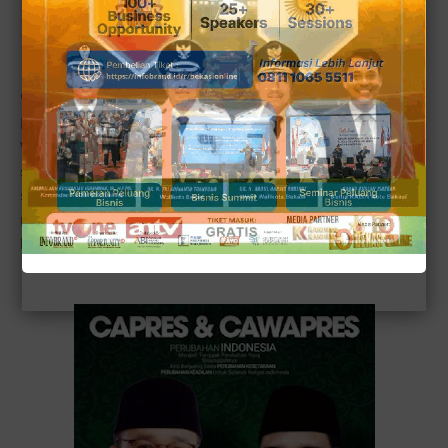
Jangan Lapor
"Akhirnya ketemu dalam waktu singkat. Adinda kita perlu
bicara blak-blakan. Anda tahu saya dan saya tahu Anda.
Wah ngajak perang Bang Surya ini. Saya tidak suka
siasat-siasatan lagi. Apa istilahnya siasat lagi? Saya tidak
suka muslihat-muslihat lagi. Kamu jangan suka muslihat-
muslihatan dan saya tidak akan muslihat-muslihatan sama
kamu," ungkap Cak Imin.