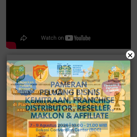
×
Cak Imin mengatakan, saat itu Surya Paloh mengajaknya
untuk bertemu pada Senin malam, 28 Agustus 2023. Tak
disangkanya, dalam pertemuan itu Surya Paloh
memintanya untuk mendampingi Anies di Pilpres 2024.
Baca juga:
Ahmad Sahroni Baru Mau Melaporkan
SBY, Eh Tetiba Ditelpon Surya Paloh Kemudian Tak
Berapa Lama Juga Ditelpon Anies Baswedan untuk