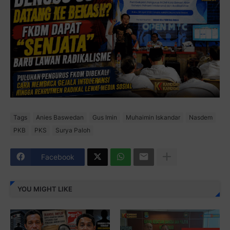
Tags
Anies Baswedan
Gus Imin
Muhaimin Iskandar
Nasdem
PKB
PKS
Surya Paloh
Facebook
YOU MIGHT LIKE