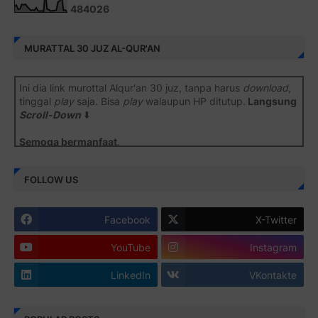
4
8
4
0
2
6
MURATTAL 30 JUZ AL-QUR'AN
Ini dia link murottal Alqur'an 30 juz, tanpa harus
download
,
tinggal
play
saja. Bisa
play
walaupun HP ditutup.
Langsung
Scroll-Down
⬇️
Semoga bermanfaat
.
Juz 1 ⇨
http://j.mp/2b8SiNO
FOLLOW US
Juz 2 ⇨
http://j.mp/2b8RJmQ
Facebook
X-Twitter
Juz 3 ⇨
http://j.mp/2bFSrtF
YouTube
Instagram
Juz 4 ⇨
http://j.mp/2b8SXi3
LinkedIn
VKontakte
Juz 5 ⇨
http://j.mp/2b8RZm3
Juz 6 ⇨
http://j.mp/28MBohs