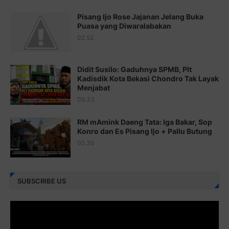
Juz 19 ⇨
http://j.mp/2bFSq95
Pisang Ijo Rose Jajanan Jelang Buka
Puasa yang Diwaralabakan
Juz 20 ⇨
http://j.mp/2brI1zc
02.52
Juz 21 ⇨
http://j.mp/2b8VcBO
Didit Susilo: Gaduhnya SPMB, Plt
Juz 22 ⇨
http://j.mp/2bFRxNP
Kadisdik Kota Bekasi Chondro Tak Layak
Menjabat
Juz 23 ⇨
http://j.mp/2brItxm
09.33
Juz 24 ⇨
http://j.mp/2brHKw5
RM mAmink Daeng Tata: Iga Bakar, Sop
Juz 25 ⇨
http://j.mp/2brImlf
Konro dan Es Pisang Ijo + Pallu Butung
05.35
Juz 26 ⇨
http://j.mp/2bFRHF2
Juz 27 ⇨
http://j.mp/2bFRXno
SUBSCRIBE US
Juz 28 ⇨
http://j.mp/2brI3ai
Juz 29 ⇨
http://j.mp/2bFRyBF
Juz 30 ⇨
http://j.mp/2bFREcc