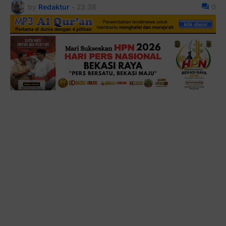
by
Redaktur
-
23.38
0