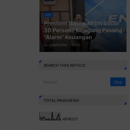
BPK
Presiden Bilang APBN Bocor
30 Persen? Kejagung Pasang
“Alarm” Keuangan
by
ChiefEditor
-
21.53
SEARCH THIS ARTICLE
TOTAL PAGEVIEWS
4
8
4
0
2
1