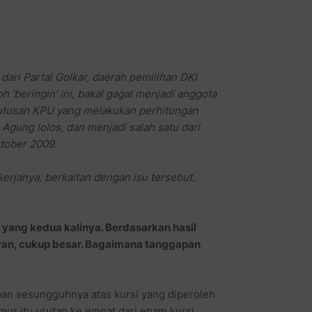
 dari Partai Golkar, daerah pemilihan DKI
 'beringin' ini, bakal gagal menjadi anggota
putusan KPU yang melakukan perhitungan
Agung lolos, dan menjadi salah satu dari
tober 2009.
erjanya, berkaitan dengan isu tersebut.
 yang kedua kalinya. Berdasarkan hasil
yan, cukup besar. Bagaimana tanggapan
an sesungguhnya atas kursi yang diperoleh
mur itu urutan ke empat dari enam kursi