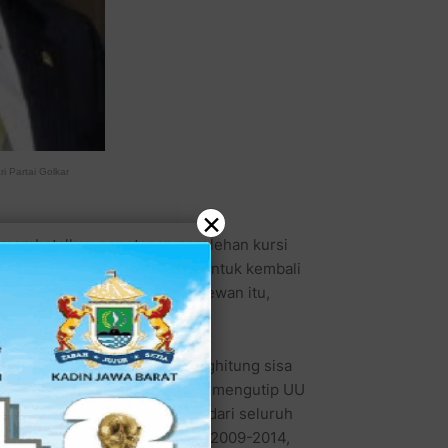
i Partai Golkar
×
membatalkan penetapan perolehan kursi
upus harapan Agung Laksono untuk kembali
anisme penetapan anggota dewan itu,
kursi tahap ketiga. KPU menghitung sisa
yang punya sisa kursi. Padahal, mengutip UU
 menarik seluruh sisa suara dari seluruh
agal jadi anggota DPR periode 2009-2014,