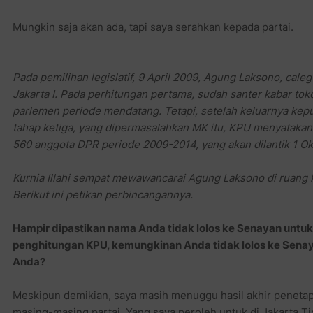
Mungkin saja akan ada, tapi saya serahkan kepada partai.
Pada pemilihan legislatif, 9 April 2009, Agung Laksono, caleg
Jakarta I. Pada perhitungan pertama, sudah santer kabar tokoh
parlemen periode mendatang. Tetapi, setelah keluarnya ke
tahap ketiga, yang dipermasalahkan MK itu, KPU menyatakan 
560 anggota DPR periode 2009-2014, yang akan dilantik 1 Ok
Kurnia Illahi sempat mewawancarai Agung Laksono di ruang k
Berikut ini petikan perbincangannya.
Hampir dipastikan nama Anda tidak lolos ke Senayan untuk
penghitungan KPU, kemungkinan Anda tidak lolos ke Sena
Anda?
Meskipun demikian, saya masih menuggu hasil akhir penetap
masing-masing partai. Yang saya peroleh untuk di Jakarta Ti