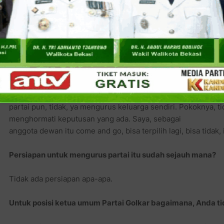
peraturan-peraturan ketentuan UU itu, kewenangan Mahka
tahun 2009 mengenai mekanisme tata cara penghitungan suara
DPR, yang saat itu ada unsur pemerintah, ada unsur anggot
Langkah Anda selanjutnya, menyikapi keputusan MK itu?
Ya, saya serahkan sepenuhnya kepada institusi berwenang. S
Seperti saya katakan, siap mengurus negara selama ini, kala
partai pun, tidak, ya mengurus keluarga sendiri. Pokoknya, ti
menghormati keputusan yang ada. Saya, sebagai
anggota dewan itu come and go, bisa terpilih lagi, bisa tidak,
Persiapan untuk mengurus partai itu sudah sejauh mana?
Tidak ada persiapan apa-apa.
Untuk posisi ketua umum Partai Golkar bagaimana, Anda t