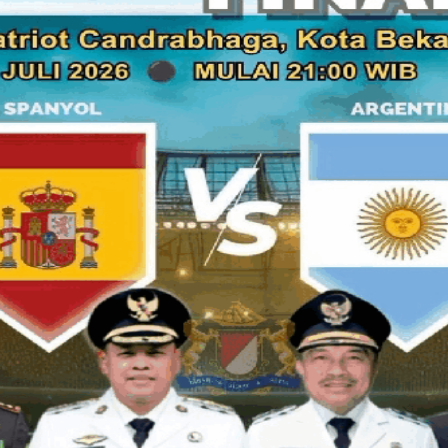
bersama 15 orang lainnya.
Untuk memperjelas duduk soalnya,
Kurnia Illahi
dari
beritab
Ketua DPR (2004-2009), di kantornya, belum lama ini.
Berikut wawancara lengkap dengan Agung Laksono, yang jug
Sudah dengar, kursi DPR periode 2009-2014 Anda terancam
Mahkamah Konstitusi?
Ya kita tunggu sajalah keputusan Komisi Pemilihan Umum (K
penetapan kursi, penetapan anggota DPR, itu kewenangan KPU
Dalam pandangan Anda, apakah keputusan KPU itu sudah t
kewenangannya?
Ya, banyak yang berpandangan seperti itu; MK tugasnya ya
Dasar (UUD). Kalau ada UU yang dipandang sebagian, atau s
bertentangan dengan konstitusi kita, itu kewenangan penuh