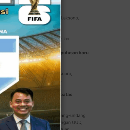
aru.com
mewawancarai Agung Laksono,
a Wakil Ketua Umum Partai Golkar.
 dicabut, setelah keluarnya putusan baru
PU). Karena untuk penetapan suara,
. Jadi, saya kira tunggu saja.
epat, atau sudah melampaui batas
 mengawal Konstitusi sama Undang-undang
eluruhnya itu bertentangan dengan UUD,
 di tangan MK. Terhadap ketentuan