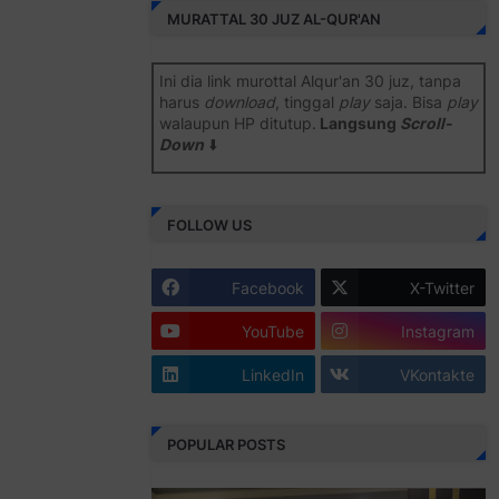
MURATTAL 30 JUZ AL-QUR'AN
Ini dia link murottal Alqur'an 30 juz, tanpa
harus
download
, tinggal
play
saja. Bisa
play
walaupun HP ditutup.
Langsung
Scroll-
Down
⬇️
Semoga bermanfaat
.
FOLLOW US
Juz 1 ⇨
http://j.mp/2b8SiNO
Juz 2 ⇨
http://j.mp/2b8RJmQ
Facebook
X-Twitter
Juz 3 ⇨
http://j.mp/2bFSrtF
YouTube
Instagram
Juz 4 ⇨
http://j.mp/2b8SXi3
LinkedIn
VKontakte
Juz 5 ⇨
http://j.mp/2b8RZm3
Juz 6 ⇨
http://j.mp/28MBohs
POPULAR POSTS
Juz 7 ⇨
http://j.mp/2bFRIZC