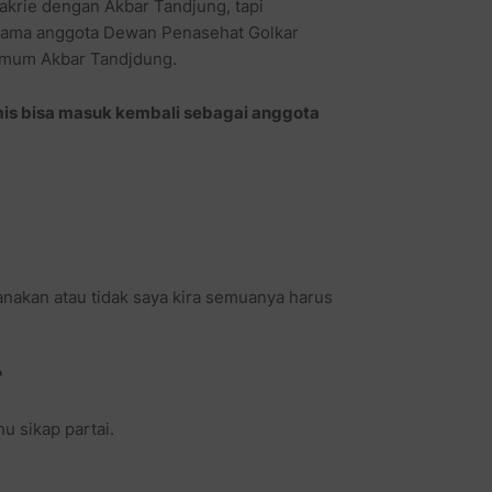
krie dengan Akbar Tandjung, tapi
rsama anggota Dewan Penasehat Golkar
 Umum Akbar Tandjdung.
mis bisa masuk kembali sebagai anggota
anakan atau tidak saya kira semuanya harus
?
hu sikap partai.