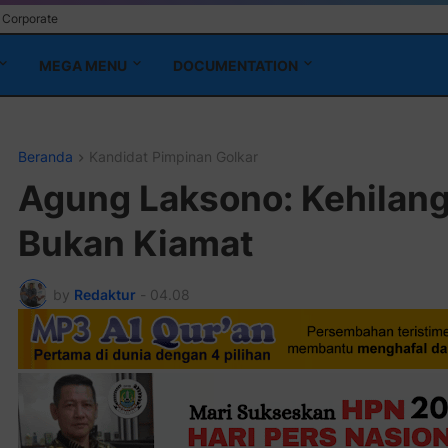
Corporate
MEGA MENU
DOCUMENTATION
Beranda
Kandidat Pimpinan Golkar
Agung Laksono: Kehilang
Bukan Kiamat
by
Redaktur
-
04.08