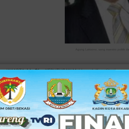
Agung Laksono, sang maestro politik dar
JAKARTA,
bksOL
- KEPUTUSAN Mahkamah Konstitusi, yang 
dan caleg terpilih DPR periode 2009-2014, pekan lalu, mem
menjadi anggota dewan. MK menganggap, prosedur dan mek
keliru dan tidak sesuai UU No 10/2008 tentang Pemilu.
MK menyebutkan, kekeliruan KPU pada penetapan perolehan 
suara yang ditarik ke provinsi, hanya dari daerah pemilihan 
Pemilu, KPU menyebutkan penentuan kursi sisa harus dengan
daerah pemilihan. Akibat salah hitung itu, Agung terancam g