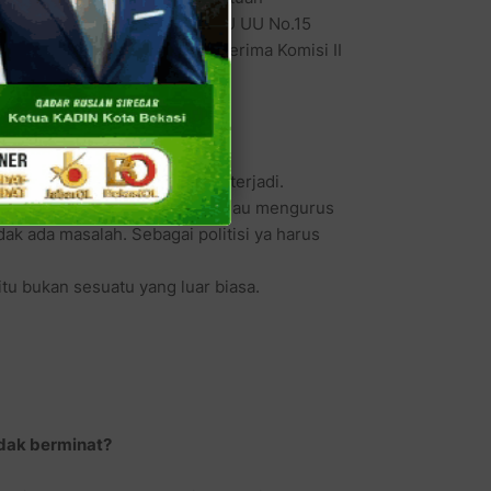
mah Agung. Dan keputusan KPU UU No.15
 itu yang saya tau sudah diterima Komisi II
a dewan sebagai pembuat UU.
aya sudah siap apa pun yang terjadi.
u tidak ya mengurus partai. Kalau mengurus
dak ada masalah. Sebagai politisi ya harus
 itu bukan sesuatu yang luar biasa.
idak berminat?