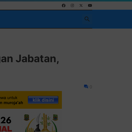
Pasang Ikla
an Jabatan,
0