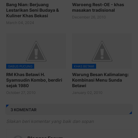
Bang Nian: Berjuang
Waroeng Rest-OE - khas
Lestarikan Seni Budaya &
masakan tradisional
Kuliner Khas Bekasi
December 26, 2010
March 04, 2024
GABUS PUCUNG
KHAS BETAWI
RM Khas Betawi H.
Warung Besan Kalimalang:
Syamsudin Kombo, berdiri
Kombinasi Menu Sunda
sejak 1980
Betawi
October 27, 2010
January 02, 2010
3 KOMENTAR
Silakan beri komentar yang baik dan sopan