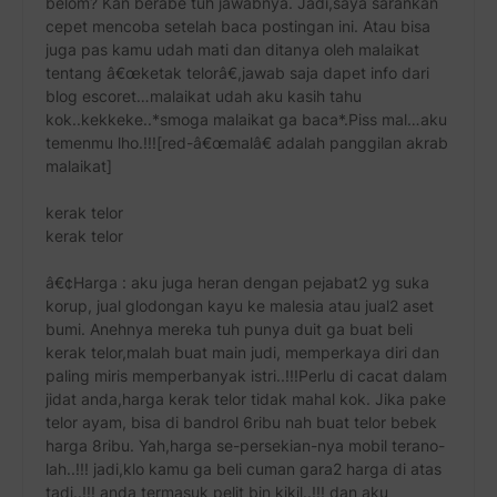
belom? Kan berabe tuh jawabnya. Jadi,saya sarankan
cepet mencoba setelah baca postingan ini. Atau bisa
juga pas kamu udah mati dan ditanya oleh malaikat
tentang â€œketak telorâ€,jawab saja dapet info dari
blog escoret…malaikat udah aku kasih tahu
kok..kekkeke..*smoga malaikat ga baca*.Piss mal…aku
temenmu lho.!!![red-â€œmalâ€ adalah panggilan akrab
malaikat]
kerak telor
kerak telor
â€¢Harga : aku juga heran dengan pejabat2 yg suka
korup, jual glodongan kayu ke malesia atau jual2 aset
bumi. Anehnya mereka tuh punya duit ga buat beli
kerak telor,malah buat main judi, memperkaya diri dan
paling miris memperbanyak istri..!!!Perlu di cacat dalam
jidat anda,harga kerak telor tidak mahal kok. Jika pake
telor ayam, bisa di bandrol 6ribu nah buat telor bebek
harga 8ribu. Yah,harga se-persekian-nya mobil terano-
lah..!!! jadi,klo kamu ga beli cuman gara2 harga di atas
tadi..!!! anda termasuk pelit bin kikil..!!! dan aku