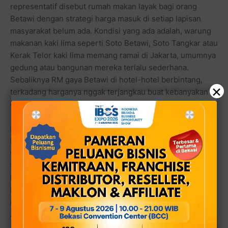
representatif disebut rumah makan layak bagi orang
Betawi dengan strategi harga masuk di setiap lapisan
masyarakat belum ada. Kondisi yang ada adalah, warung
makanan kaki lima seperti Soto Betawi, Soto Tangkar atau
Kerak Telor kaki lima memang ramai di Jakarta, umumnya
gedung atau bangunan mereka terlalu sederhana.
Sebaliknya RM gaya Betawi di hotel-hotel berbintang,
×
terkadang harganya nggak terjangkau buat kebanyakan
orang Betawi bila mereka mau berkunjung makan.
Karena itulah, Ardi mengungkapkan, bahwa ia mempunyai
konsep membuat RM khas Betawi dengan gaya rumah
yang representatif (red. berkelas atas) tapi harganya
terjangkau. Ardi sempat mengutip ucapan populer di
kalangan usaha kuliner, harga kaki lima, kualitas bintang
lima. Dan itulah yang jadi alasan utama dia untuk
membuka Betawi Lekker, Mpok Siti masakan khas Betawi
Asli.