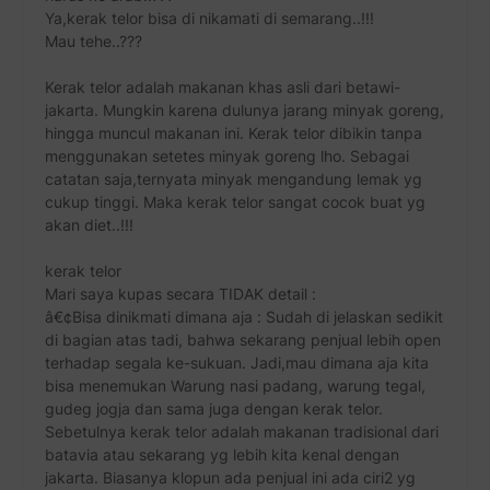
Ya,kerak telor bisa di nikamati di semarang..!!!
Mau tehe..???
Kerak telor adalah makanan khas asli dari betawi-
jakarta. Mungkin karena dulunya jarang minyak goreng,
hingga muncul makanan ini. Kerak telor dibikin tanpa
menggunakan setetes minyak goreng lho. Sebagai
catatan saja,ternyata minyak mengandung lemak yg
cukup tinggi. Maka kerak telor sangat cocok buat yg
akan diet..!!!
kerak telor
Mari saya kupas secara TIDAK detail :
â€¢Bisa dinikmati dimana aja : Sudah di jelaskan sedikit
di bagian atas tadi, bahwa sekarang penjual lebih open
terhadap segala ke-sukuan. Jadi,mau dimana aja kita
bisa menemukan Warung nasi padang, warung tegal,
gudeg jogja dan sama juga dengan kerak telor.
Sebetulnya kerak telor adalah makanan tradisional dari
batavia atau sekarang yg lebih kita kenal dengan
jakarta. Biasanya klopun ada penjual ini ada ciri2 yg