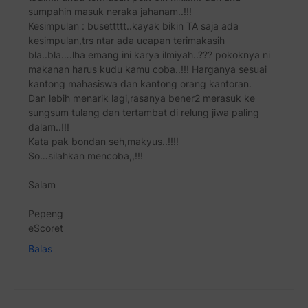
sumpahin masuk neraka jahanam..!!!
Kesimpulan : busettttt..kayak bikin TA saja ada
kesimpulan,trs ntar ada ucapan terimakasih
bla..bla….lha emang ini karya ilmiyah..??? pokoknya ni
makanan harus kudu kamu coba..!!! Harganya sesuai
kantong mahasiswa dan kantong orang kantoran.
Dan lebih menarik lagi,rasanya bener2 merasuk ke
sungsum tulang dan tertambat di relung jiwa paling
dalam..!!!
Kata pak bondan seh,makyus..!!!!
So…silahkan mencoba,,!!!
Salam
Pepeng
eScoret
Balas