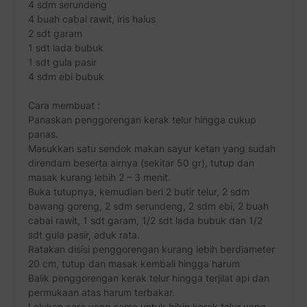
4 sdm serundeng
4 buah cabai rawit, iris halus
2 sdt garam
1 sdt lada bubuk
1 sdt gula pasir
4 sdm ebi bubuk
Cara membuat :
Panaskan penggorengan kerak telur hingga cukup
panas.
Masukkan satu sendok makan sayur ketan yang sudah
direndam beserta airnya (sekitar 50 gr), tutup dan
masak kurang lebih 2 – 3 menit.
Buka tutupnya, kemudian beri 2 butir telur, 2 sdm
bawang goreng, 2 sdm serundeng, 2 sdm ebi, 2 buah
cabai rawit, 1 sdt garam, 1/2 sdt lada bubuk dan 1/2
sdt gula pasir, aduk rata.
Ratakan disisi penggorengan kurang lebih berdiameter
20 cm, tutup dan masak kembali hingga harum
Balik penggorengan kerak telur hingga terjilat api dan
permukaan atas harum terbakar.
Lalukan cara yang sama untuk bikin kerak telur yang