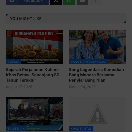
Facebook
YOU MIGHT LIKE
BUDAYA
BANG NIAN ELGANGGA
Sejarah Perjalanan Kuliner
Sang Legendaris Komedian
Khas Betawi Sepanjang 80
Bang Mandra Bersama
Tahun Terakhir
Penyiar Bang Nian
August 17, 2025
March 04, 2025
BANG NIAN
KHAS BANTUL