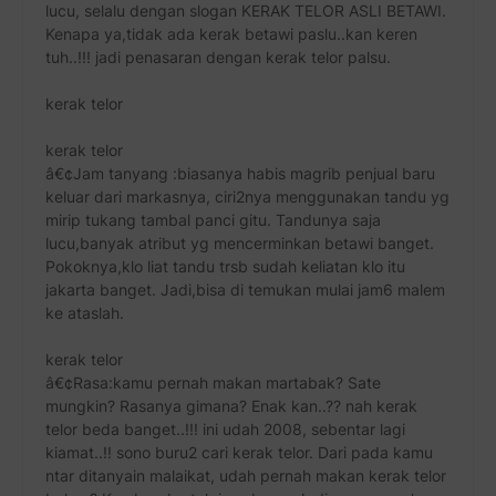
lucu, selalu dengan slogan KERAK TELOR ASLI BETAWI.
Kenapa ya,tidak ada kerak betawi paslu..kan keren
tuh..!!! jadi penasaran dengan kerak telor palsu.
kerak telor
kerak telor
â€¢Jam tanyang :biasanya habis magrib penjual baru
keluar dari markasnya, ciri2nya menggunakan tandu yg
mirip tukang tambal panci gitu. Tandunya saja
lucu,banyak atribut yg mencerminkan betawi banget.
Pokoknya,klo liat tandu trsb sudah keliatan klo itu
jakarta banget. Jadi,bisa di temukan mulai jam6 malem
ke ataslah.
kerak telor
â€¢Rasa:kamu pernah makan martabak? Sate
mungkin? Rasanya gimana? Enak kan..?? nah kerak
telor beda banget..!!! ini udah 2008, sebentar lagi
kiamat..!! sono buru2 cari kerak telor. Dari pada kamu
ntar ditanyain malaikat, udah pernah makan kerak telor