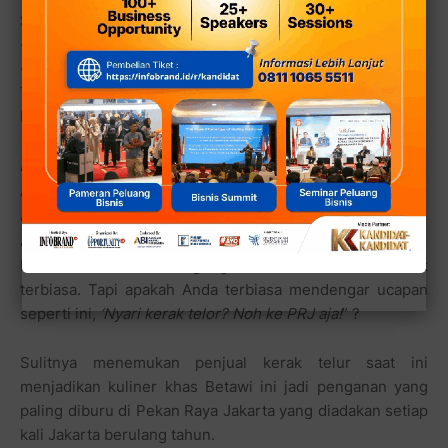
SidikRizal, dobeldobel.com
----------------------------------------------------------
------------------------------
Tulisan yang berhubungan dengan
KERAK TELOR
mpo sawi ngajarin ngaji dari alip
manggil-manggil si otong yang lagi molor
kuliner betawi yang paling ajip
apalagi kalo bukan si kerak telor
Pantun di atas memang agak memaksa maklum tidak
terbiasa. Tapi apakah Anda terbiasa mendengar ucapan
seperti ini,
‘Nyari kerak telor? Noh ke PRJ aja!
” ?
Sulitnya menemukan penjual kerak telur saat ini
menjadikan kuliner khas Betawi ini jadi penganan yang
paling diburu di Pekan Raya Jakarta yang diadakan setiap
kali Jakarta berulang tahun.