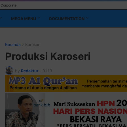
Corporate
MEGA MENU
DOCUMENTATION
Beranda
Karoseri
Produksi Karoseri
by
Redaktur
-
01.13