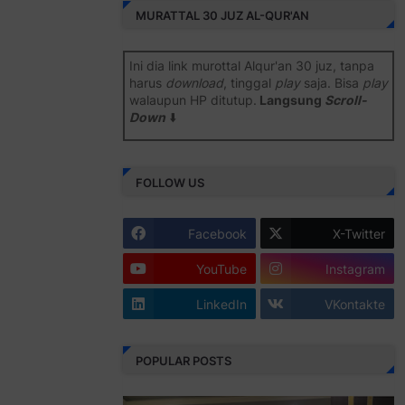
MURATTAL 30 JUZ AL-QUR'AN
Ini dia link murottal Alqur'an 30 juz, tanpa
harus
download
, tinggal
play
saja. Bisa
play
walaupun HP ditutup.
Langsung
Scroll-
Down
⬇️
Semoga bermanfaat
.
FOLLOW US
Juz 1 ⇨
http://j.mp/2b8SiNO
Juz 2 ⇨
http://j.mp/2b8RJmQ
Facebook
X-Twitter
Juz 3 ⇨
http://j.mp/2bFSrtF
YouTube
Instagram
Juz 4 ⇨
http://j.mp/2b8SXi3
LinkedIn
VKontakte
Juz 5 ⇨
http://j.mp/2b8RZm3
Juz 6 ⇨
http://j.mp/28MBohs
POPULAR POSTS
Juz 7 ⇨
http://j.mp/2bFRIZC