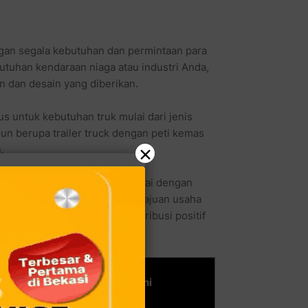
gan segala kebutuhan dan permintaan para
utuhan kendaraan niaga atau industri Anda,
 dan desain yang diberikan.
s untuk kebutuhan truk mulai dari jenis
upun berupa trailer truck dengan peti kemas
×
.
truck akan kami sediakan sesuai dengan
 semua kami lakukan demi kemajuan usaha
PANJA Group memberikan kontribusi positif
i Indonesia.
PANJA Karoseri Header Mini