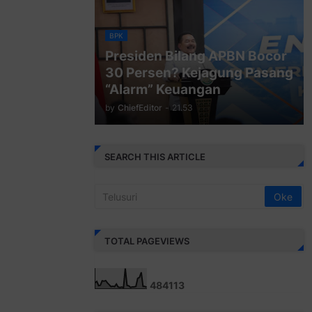
BPK
Presiden Bilang APBN Bocor
30 Persen? Kejagung Pasang
“Alarm” Keuangan
by
ChiefEditor
-
21.53
SEARCH THIS ARTICLE
TOTAL PAGEVIEWS
4
8
4
1
1
3