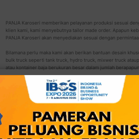
PANJA Karoseri memberikan pelayanan produksi sesuai den
klien kami, kami menyebutnya tailor made order. Apapun keb
PANJA Karoseri akan menyediakan sesuai dengan permintaan
Bilamana perlu maka kami akan berikan bantuan desain khusu
bulk truck seperti tank truck, hydro truck, mixwer truck ata
atau kontainer baja berukuran besar dalam jumlah berapapun
Sedangkan untukkebutuhan niaga, maka box truck dan back 
kebutuhan pengembangan dan transportasi usaha Anda. Ini
dan perindustrian di Indonesia. Sesuai dengan motto kami, 
bagi perkembangan dan kemajuan dunia usaha dan industri d
PANJA Karoseri MiniPix