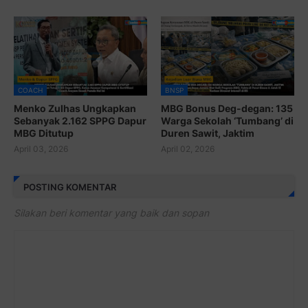
COACH
BNSP
Menko Zulhas Ungkapkan
MBG Bonus Deg-degan: 135
Sebanyak 2.162 SPPG Dapur
Warga Sekolah ‘Tumbang’ di
MBG Ditutup
Duren Sawit, Jaktim
April 03, 2026
April 02, 2026
POSTING KOMENTAR
Silakan beri komentar yang baik dan sopan