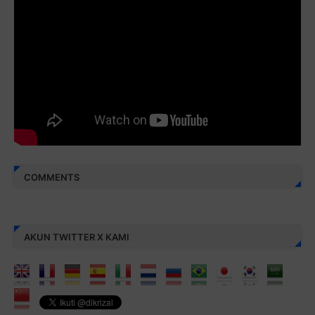
Juz 30 ⇨
http://j.mp/2bFREcc
Monggo disebarluaskan. Mudah-mudahan menjadi ladang
amal jariyah bagi kita semua.
Berbagi kebaikan meskipun sedikit, semoga bermanfaat,
aamiin...
COMMENTS
AKUN TWITTER X KAMI