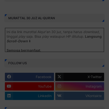
MURATTAL 30 JUZ AL-QUR'AN
Ini dia link murottal Alqur'an 30 juz, tanpa harus
download
,
tinggal
play
saja. Bisa
play
walaupun HP ditutup.
Langsung
Scroll-Down
⬇️
Semoga bermanfaat
.
Juz 1 ⇨
http://j.mp/2b8SiNO
FOLLOW US
Juz 2 ⇨
http://j.mp/2b8RJmQ
Facebook
X-Twitter
Juz 3 ⇨
http://j.mp/2bFSrtF
YouTube
Instagram
Juz 4 ⇨
http://j.mp/2b8SXi3
LinkedIn
VKontakte
Juz 5 ⇨
http://j.mp/2b8RZm3
Juz 6 ⇨
http://j.mp/28MBohs