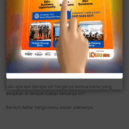
penyet, termasuk ayam kremes. Sedangkan bagi
penggemar masakan yang kebetulan suka sekali dengan
masakan mie, maka sajian dari Jawa Tengah (Jogja) dan
Bandung lah yang menjadi andalan kami untuk keluarga
yang punya beragam selera. Di samping itu kami juga
menyediakan beragam lauk mulai dari tahu dan tempe
penyet yang memang sangat digemari dan diminta oleh
pelanggan kami, pungkas sang manajer yang telah lebih
dari 7 tahun bekerja di usaha rumah makan ini.
Lalu apa dan berapa sih harganya semua menu yang
disajikan di tempat makan keluarga ini?
Berikut daftar harga menu sajian utamanya.