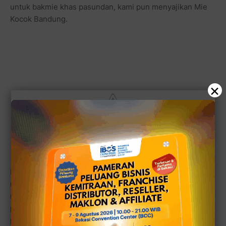
untuk bakmie khas pasundan, kami pun menyajikan Mie
Kocok Bandung.
×
Intinya adalah, bila kebiasaan pelanggan kami adalah
makan nasi dan ayam, baik itu ayam bakar, panggang
maupun goreng, maka yang kami Andalkan adalah ayam
penyet khas Solo yang sedemikian populer di kalangan
p[enikmat ayam bakar, ayam goreng maupun ayam