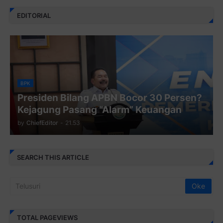
EDITORIAL
BPK
Presiden Bilang APBN Bocor 30 Persen?
Kejagung Pasang “Alarm” Keuangan
by
ChiefEditor
-
21.53
SEARCH THIS ARTICLE
TOTAL PAGEVIEWS