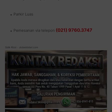
Parkir Luas
(021) 9760.3747
Pemesanan via telepon
Sidik Rizal -
dobeldobel.com