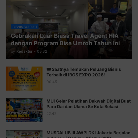
Juz 8 ⇨
http://j.mp/2bufF7o
Juz 9 ⇨
http://j.mp/2byr1bu
Juz 10 ⇨
http://j.mp/2bHfyUH
BISNIS SYARIAH
Gebrakan Luar Biasa Travel Agent HIA
Juz 11 ⇨
http://j.mp/2bHf80y
dengan Program Bisa Umroh Tahun Ini
Juz 12 ⇨
http://j.mp/2bWnTby
by
Redaktur
-
05.32
Juz 13 ⇨
http://j.mp/2bFTiKQ
🎟️ Saatnya Temukan Peluang Bisnis
Juz 14 ⇨
http://j.mp/2b8SUTA
Terbaik di IBOS EXPO 2026!
00.45
Juz 15 ⇨
http://j.mp/2bFRQIM
Juz 16 ⇨
http://j.mp/2b8SegG
MUI Gelar Pelatihan Dakwah Digital Buat
Para Dai dan Ulama Se Kota Bekasi
Juz 17 ⇨
http://j.mp/2brHsFz
22.42
Juz 18 ⇨
http://j.mp/2b8SCfc
Juz 19 ⇨
http://j.mp/2bFSq95
MUSDALUB III AWPI DKI Jakarta Berjalan