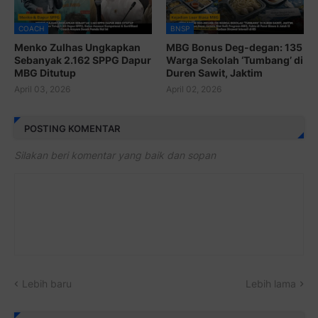
COACH
BNSP
Menko Zulhas Ungkapkan
MBG Bonus Deg-degan: 135
Sebanyak 2.162 SPPG Dapur
Warga Sekolah ‘Tumbang’ di
MBG Ditutup
Duren Sawit, Jaktim
April 03, 2026
April 02, 2026
POSTING KOMENTAR
Silakan beri komentar yang baik dan sopan
Lebih baru
Lebih lama