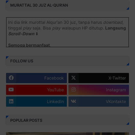
MURATTAL 30 JUZ AL-QUR'AN
Ini dia link murottal Alqur'an 30 juz, tanpa harus
download
,
tinggal
play
saja. Bisa
play
walaupun HP ditutup.
Langsung
Scroll-Down
⬇️
Semoga bermanfaat
.
Juz 1 ⇨
http://j.mp/2b8SiNO
FOLLOW US
Juz 2 ⇨
http://j.mp/2b8RJmQ
Facebook
X-Twitter
Juz 3 ⇨
http://j.mp/2bFSrtF
YouTube
Instagram
Juz 4 ⇨
http://j.mp/2b8SXi3
LinkedIn
VKontakte
Juz 5 ⇨
http://j.mp/2b8RZm3
Juz 6 ⇨
http://j.mp/28MBohs
POPULAR POSTS
Juz 7 ⇨
http://j.mp/2bFRIZC