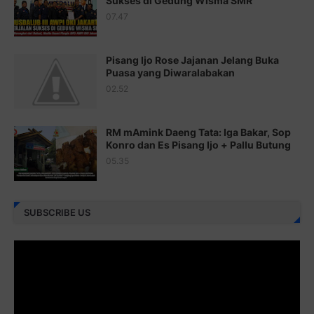
Sukses di Gedung Wisma SMR
Juz 20 ⇨
http://j.mp/2brI1zc
07.47
Juz 21 ⇨
http://j.mp/2b8VcBO
Pisang Ijo Rose Jajanan Jelang Buka
Juz 22 ⇨
http://j.mp/2bFRxNP
Puasa yang Diwaralabakan
Juz 23 ⇨
http://j.mp/2brItxm
02.52
Juz 24 ⇨
http://j.mp/2brHKw5
RM mAmink Daeng Tata: Iga Bakar, Sop
Juz 25 ⇨
http://j.mp/2brImlf
Konro dan Es Pisang Ijo + Pallu Butung
05.35
Juz 26 ⇨
http://j.mp/2bFRHF2
Juz 27 ⇨
http://j.mp/2bFRXno
SUBSCRIBE US
Juz 28 ⇨
http://j.mp/2brI3ai
Juz 29 ⇨
http://j.mp/2bFRyBF
Juz 30 ⇨
http://j.mp/2bFREcc
Monggo disebarluaskan. Mudah-mudahan menjadi ladang