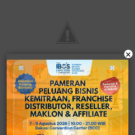
×
Mengamati letak warung bakso Slawi Ayu yang tepat di
depan Sate dan Sop Kambing Tusias, yang sebelumnya
pernah saya tulis, maka sebenarnya warung bakso ini
sangat strategis dan mempunyai harapan besar untuk jadi
tempat makan yang representatif. Seperti yang
diceritakan oleh Agus, bahwa Warung Baksonya sering
dikunjungi oleh tokoh-tokoh masyarakat seperti para
caleg dan mereka sering sekali datang lebih dari dua atau
tiga mobil sekali berkunjung. Sehingga wajar saja bila
Anda bertandang ke warung Bakso Mas Agus ini, maka