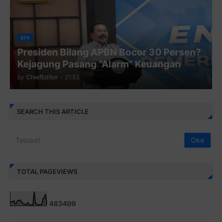
BPK
Presiden Bilang APBN Bocor 30 Persen?
Kejagung Pasang “Alarm” Keuangan
by
ChiefEditor
-
21.53
SEARCH THIS ARTICLE
TOTAL PAGEVIEWS
4
8
3
4
9
9