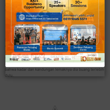
akan banyak Anda dapati tempelan stiker kampanye di
tembok belakang ruangan.
Bagaimana dengan baksonya? Menurut hasil pengamatan
dan cicipan yang saya lakukan, urat dagingnya yang
begitu kuat terasa tidak terlalu keras dan alot. Secara
utuh saya menilai bakso bikinan tangan keluarga Agus ini
terbilang nikmat dan sesuai dengan keterangannya
bahwa kadar dan kandungan lemaknya dia buang terlebih
dulu.