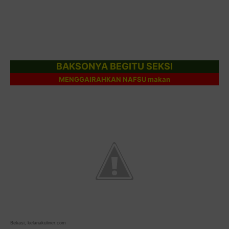
BAKSONYA BEGITU SEKSI
MENGGAIRAHKAN NAFSU makan
Bekasi,
kelanakuliner.com