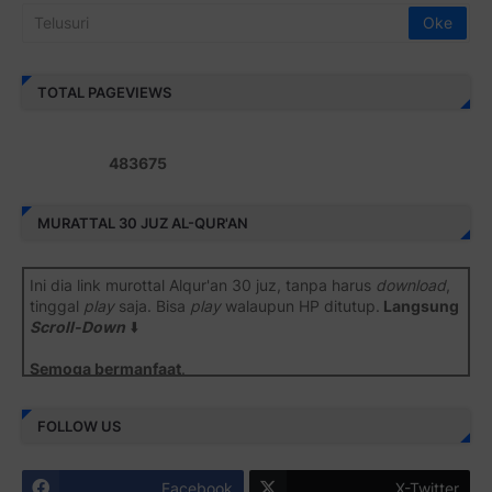
4
8
3
6
7
5
MURATTAL 30 JUZ AL-QUR'AN
Ini dia link murottal Alqur'an 30 juz, tanpa harus
download
,
tinggal
play
saja. Bisa
play
walaupun HP ditutup.
Langsung
Scroll-Down
⬇️
Semoga bermanfaat
.
Juz 1 ⇨
http://j.mp/2b8SiNO
FOLLOW US
Juz 2 ⇨
http://j.mp/2b8RJmQ
Facebook
X-Twitter
Juz 3 ⇨
http://j.mp/2bFSrtF
YouTube
Instagram
Juz 4 ⇨
http://j.mp/2b8SXi3
LinkedIn
VKontakte
Juz 5 ⇨
http://j.mp/2b8RZm3
Juz 6 ⇨
http://j.mp/28MBohs