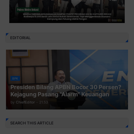
EDITORIAL
BPK
Presiden Bilang APBN Bocor 30 Persen?
Kejagung Pasang “Alarm” Keuangan
by
ChiefEditor
-
21.53
SEARCH THIS ARTICLE
TOTAL PAGEVIEWS