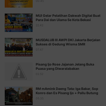
Juz 18 ⇨
http://j.mp/2b8SCfc
Juz 19 ⇨
http://j.mp/2bFSq95
MUSDALUB III AWPI DKI Jakarta Berjalan
Sukses di Gedung Wisma SMR
Juz 20 ⇨
http://j.mp/2brI1zc
07.47
Juz 21 ⇨
http://j.mp/2b8VcBO
Pisang Ijo Rose Jajanan Jelang Buka
Juz 22 ⇨
http://j.mp/2bFRxNP
Puasa yang Diwaralabakan
Juz 23 ⇨
http://j.mp/2brItxm
02.52
Juz 24 ⇨
http://j.mp/2brHKw5
RM mAmink Daeng Tata: Iga Bakar, Sop
Juz 25 ⇨
http://j.mp/2brImlf
Konro dan Es Pisang Ijo + Pallu Butung
05.35
Juz 26 ⇨
http://j.mp/2bFRHF2
Juz 27 ⇨
http://j.mp/2bFRXno
SUBSCRIBE US
Juz 28 ⇨
http://j.mp/2brI3ai
Juz 29 ⇨
http://j.mp/2bFRyBF