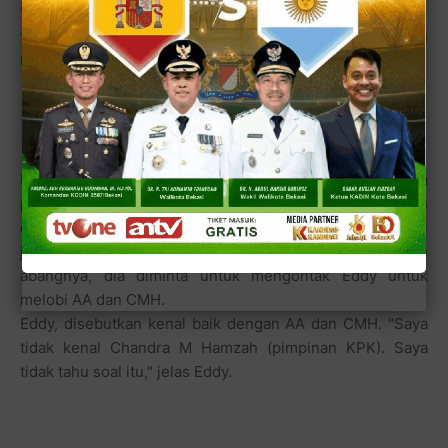
Dalam pengakuan di dokumen berisi kronologi peristiwa
penyetoran uang itu, Anggodo menyebut pertemuan
dengan Eddy dilakukan di Kejagung dengan difasilitasi
jaksa IN. Menurut pengakuan Anggodo pula, atas perintah
abangnya, dia diminta untuk mengontak Eddy untuk
melobi AA dan CMH.
Eddy, disebutkan kenal baik dengan AA dan CMH. "Saya
tidak kenal Chandra M Hamzah (pimpinan KPK). Saya
tidak tahu soal itu," jelas Eddy.
Anggodo dalam dokumen itu menyebutkan, beberapa kali
dia bertemu Eddy dan melakukan tawar menawar soal
nilai setoran bagi CMH dan AA. Bahkan Anggodo
menyebut akhirnya disepakati untuk kedua pimpinan KPK