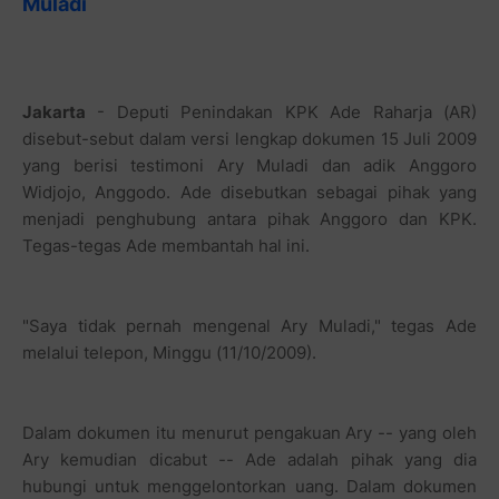
disebut-sebut dalam versi lengkap dokumen 15 Juli 2009
yang berisi testimoni Ary Muladi dan adik Anggoro
Widjojo, Anggodo. Ade disebutkan sebagai pihak yang
menjadi penghubung antara pihak Anggoro dan KPK.
Tegas-tegas Ade membantah hal ini.
"Saya tidak pernah mengenal Ary Muladi," tegas Ade
melalui telepon, Minggu (11/10/2009).
Dalam dokumen itu menurut pengakuan Ary -- yang oleh
Ary kemudian dicabut -- Ade adalah pihak yang dia
hubungi untuk menggelontorkan uang. Dalam dokumen
tersebut, yang dijadikan bahan pihak kepolisian,
disebutkan Anggoro melalui Ary bertemu dengan Ade di
beberapa tempat, sekaligus menyerahkan uang.