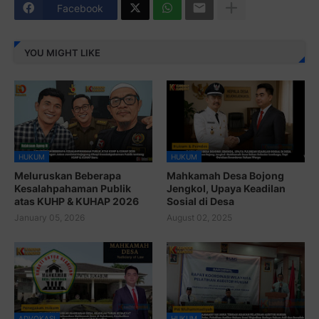
HUKUM
HUKUM
Meluruskan Beberapa
Mahkamah Desa Bojong
Kesalahpahaman Publik
Jengkol, Upaya Keadilan
atas KUHP & KUHAP 2026
Sosial di Desa
January 05, 2026
August 02, 2025
ADVOKASI
HUKUM
Advokat Ini Gulirkan
PW Muhammadiyah Jawa
Mahkamah Desa, Keadilan
Tengah Adakan Pelatihan
Turun ke Rakyat
Auditor Hukum
July 29, 2025
June 13, 2025