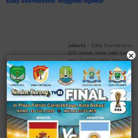
Eddy Soemarsono: Anggodo Ngawur
Jakarta
- Eddy Soemarsono (ES) adalah salah satu
×
nama yang disebut dalam dokumen 15 Juli 2009.
Menurut adik Anggoro Widjojo, Anggodo, Eddy lah yang
memfasilitasi penyetoran uang untuk AA dan CMH.
Bahkan disebut Anggodo, Eddy menerima bagian. Tegas-
tegas Eddy membantahnya.
"Anggodo ngawur. Tidak pernah ada itu," tegas Eddy,
yang juga mengaku sebagai sahabat AA kepada
detikcom
melalui telepon, Minggu (11/10/2009).