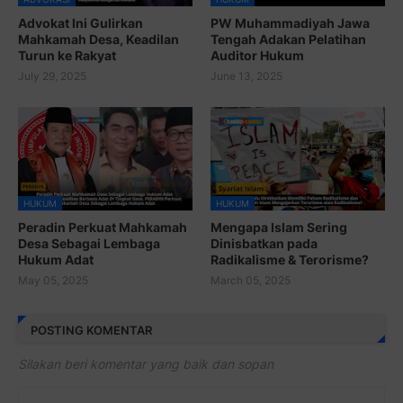
HUKUM
HUKUM
Peradin Perkuat Mahkamah
Mengapa Islam Sering
Desa Sebagai Lembaga
Dinisbatkan pada
Hukum Adat
Radikalisme & Terorisme?
May 05, 2025
March 05, 2025
POSTING KOMENTAR
Silakan beri komentar yang baik dan sopan