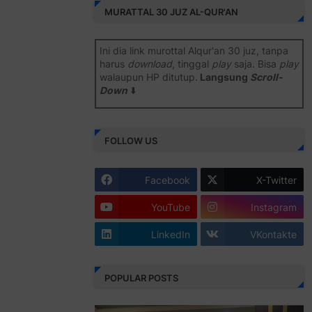
MURATTAL 30 JUZ AL-QUR'AN
Ini dia link murottal Alqur'an 30 juz, tanpa
harus
download
, tinggal
play
saja. Bisa
play
walaupun HP ditutup.
Langsung
Scroll-
Down
⬇️
Semoga bermanfaat
.
FOLLOW US
Juz 1 ⇨
http://j.mp/2b8SiNO
Juz 2 ⇨
http://j.mp/2b8RJmQ
Facebook
X-Twitter
Juz 3 ⇨
http://j.mp/2bFSrtF
YouTube
Instagram
Juz 4 ⇨
http://j.mp/2b8SXi3
LinkedIn
VKontakte
Juz 5 ⇨
http://j.mp/2b8RZm3
Juz 6 ⇨
http://j.mp/28MBohs
POPULAR POSTS
Juz 7 ⇨
http://j.mp/2bFRIZC