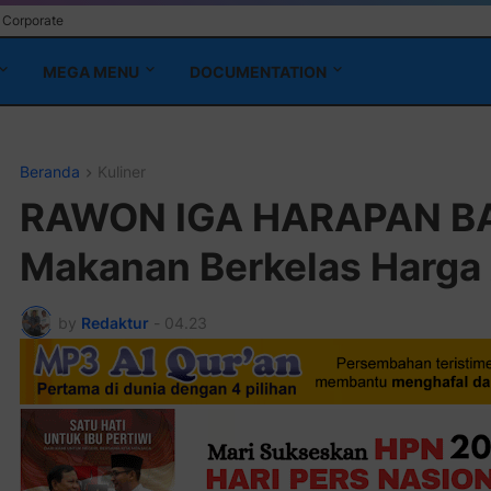
Corporate
MEGA MENU
DOCUMENTATION
Pasang Iklan 
Beranda
Kuliner
RAWON IGA HARAPAN BA
Makanan Berkelas Harga
by
Redaktur
-
04.23