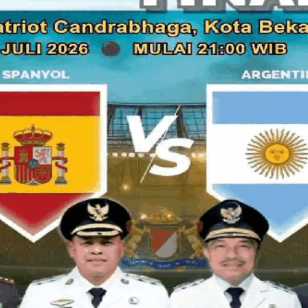
Adalah Bude (panggilan akrab para pelanggan) menyaji
terjangkau kocek, bahkan dalam waktu dekat ini, Bude akan
Konsep yang diadopsi dari pengalaman anaknya berwisata ku
ke Solo, membuat keluarga memutuskan akan mengkonsep m
dengan mangkuk kecil dan harga anak sekolahan. Kalau An
seberapa banyak porsi yang disajikan, yang bisa memanc
bisa menghilangkan rasa lapar seketika. Karena ingin men
lalang di depan warungnya, Bude berniatan akan memberika
Seporsi rawon iga yang penyajiannya bergaya seperti Soto
Siapa yang tidak tergiur untuk mencicipi rawon iga yang p
ini.
Demi meningkatkan targeting segmen pasar, Rawon Iga Jaw