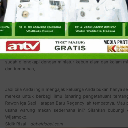
ini sengaja menjalin kerjasama dengan Bakso Malang Asli C
mirip. Terutama yang berhubungan dengan konsumen anak-a
Sekarang bagaimana Rawon Iga bisa masuk dan diterima di 
dilakukan oleh menejemen keluarga Rawon Iga jawa Timu
belum bisa berkomentar, yang jelas di warung sederhana ini
yang luas sebagai taman edukasi buat pelanggan yang dar
berbagai pengetahuan ini. Di belakang warung sederhana
sudah dilengkapi dengan miniatur kebun alam dan kolam
dan tumbuhan,
Jadi bila Anda ingin mengajak keluarga Anda bukan hanya s
mereka untuk berbagi ilmu (sharing pengetahuan) tentang
Rawon Iga Sapi Harapan Baru Regency lah tempatnya. Mau 
usaha warung makan sederhana ini? Silahkan bubungi 
Wijatmoko.
Sidik Rizal -
dobeldobel.com