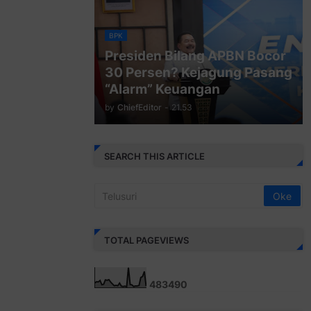
BPK
Presiden Bilang APBN Bocor
30 Persen? Kejagung Pasang
“Alarm” Keuangan
by
ChiefEditor
-
21.53
SEARCH THIS ARTICLE
TOTAL PAGEVIEWS
4
8
3
4
9
0