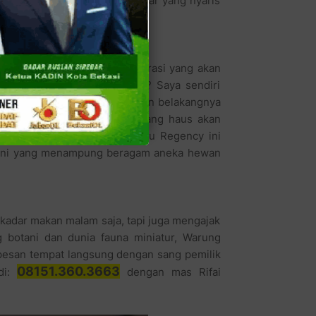
ak Tio yang juga menjuju pasar yang nyaris
nak sekolah.
pasar, dan berapa jauh penetrasi yang akan
r Harapan Baru Regency ini? Saya sendiri
, sudah jelas tampak di halaman belakangnya
i kalangan anak-anak kecil yang haus akan
 Rawon Iga Sapi Harapan baru Regency ini
 mini yang menampung beragam aneka hewan
ekadar makan malam saja, tapi juga mengajak
 botani dan dunia fauna miniatur, Warung
pesan tempat langsung dengan sang pemilik
08151.360.3663
di:
dengan mas Rifai