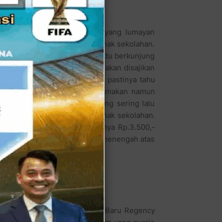
kan Rawon Iga dengan harga yang lumayan
 menyajikan Rawon Iga paket anak sekolahan.
liner di daerah Boyolali sewaktu berkunjung
akanan rawon iganya nanti akan disajikan
da sering makan Soto Kudus pastinya tahu
ing rasa penasaran dan nafsu makan namun
juju pasar anak sekolahan yang sering lalu
n paket harga khusus untuk anak sekolahan.
 Kudus ini akan dibandrol hanya Rp.3.500,-
opuler sebagai makanan kelas menengah atas
a Timur ala Bude di Harapan Baru Regency