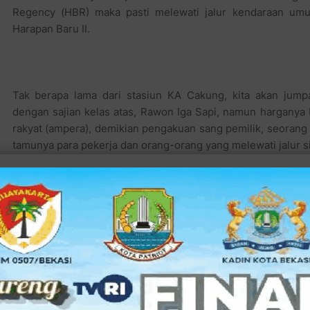
Regency (HBR) maka pasti melewati jalur kendaraan 
Harapan Baru II.
Tak berapa lama dari stasiun KA Cakung, kita akan jum
dengan sajian kelas atas, Rawon Iga Sapi, namun hargany
rakyat (ampera), demikian pengakuan sang pemilik, seorang i
tamunya para pekerja dan orang-orang yang melewati jalur 