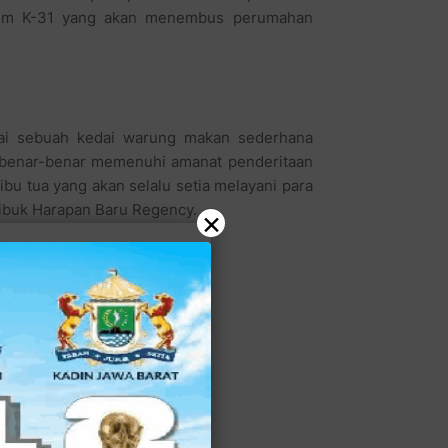
umum K-31 yang akan menembus perumahan
pai sebuah kedai warung makan sederhana
a benar-benar memenuhi amanat penderitaan
bu tua yang akan selalu setia melayani para
sibuk Harapan Baru Regency.
×