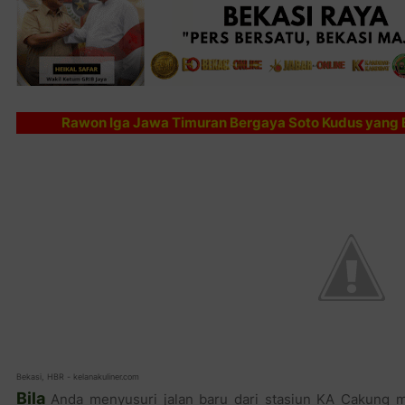
Rawon Iga Jawa Timuran Bergaya Soto Kudus yang 
Bekasi, HBR - kelanakuliner.com
Bila
Anda menyusuri jalan baru dari stasiun KA Cakung 