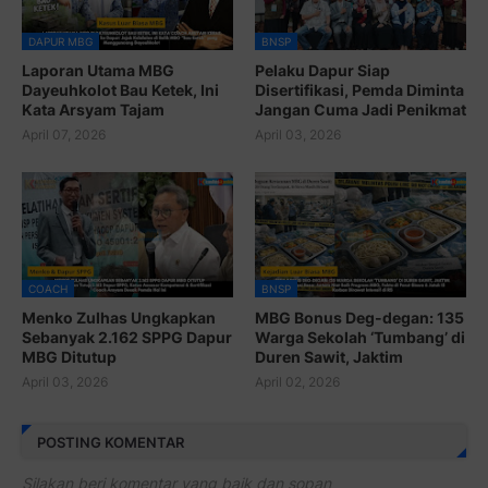
DAPUR MBG
BNSP
Laporan Utama MBG
Pelaku Dapur Siap
Dayeuhkolot Bau Ketek, Ini
Disertifikasi, Pemda Diminta
Kata Arsyam Tajam
Jangan Cuma Jadi Penikmat
April 07, 2026
April 03, 2026
COACH
BNSP
Menko Zulhas Ungkapkan
MBG Bonus Deg-degan: 135
Sebanyak 2.162 SPPG Dapur
Warga Sekolah ‘Tumbang’ di
MBG Ditutup
Duren Sawit, Jaktim
April 03, 2026
April 02, 2026
POSTING KOMENTAR
Silakan beri komentar yang baik dan sopan