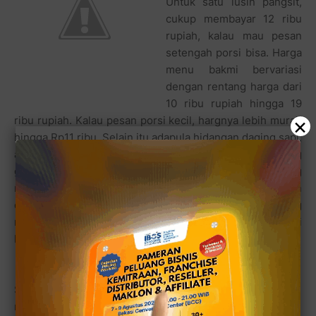
Untuk satu lusin pangsit,
cukup membayar 12 ribu
rupiah, kalau mau pesan
setengah porsi bisa. Harga
menu bakmi bervariasi
dengan rentang harga dari
10 ribu rupiah hingga 19
×
ribu rupiah. Kalau pesan porsi kecil, hargnya lebih murah
hingga Rp11 ribu. Selain itu adapula hidangan daging sapi,
ayam, hingga seafood--gurame asam manis, udang
goreng, cumi goreng tepung. Tentunya, harga yang
murah tidak mempengaruhi mutu layanannya. Pelayanan
di restoran ini termasuk baik dan cepat. Tapi, jika sedang
ramai-ramainya, proses menunggu bisa menjadi uji
kesabaran juga.
Sesuai namanya, letak
restoran ini tidak sulit