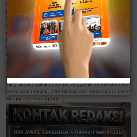
dicari karena memang
persis di pinggir jalan
Margonda. Tempat makan
ini berdampingan dengan
restoran Soto Ambengan
Pak Sadi dan sebuah
rumah tua kosong
Mendapatkan tempat parkir
untuk mobil juga mudah. Sekalipun begitu, mencari
tempat parkir di saat ramai pun tidak terlalu sulit karena
banyaknya lahan kosong di pinggir jalan Margonda Raya
yang dapat dipakai untuk persinggahan sementara mobil
Anda. Kalau begitu, mari datang dan bersantap di Bakmi
Margonda sekarang juga, :)