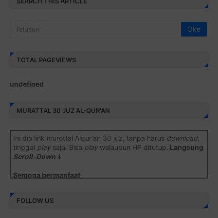
SEARCH THIS ARTICLE
TOTAL PAGEVIEWS
u
n
d
e
f
i
n
e
d
MURATTAL 30 JUZ AL-QUR'AN
Ini dia link murottal Alqur'an 30 juz, tanpa harus
download
,
tinggal
play
saja. Bisa
play
walaupun HP ditutup.
Langsung
Scroll-Down
⬇️
Semoga bermanfaat
.
Juz 1 ⇨
http://j.mp/2b8SiNO
FOLLOW US
Juz 2 ⇨
http://j.mp/2b8RJmQ