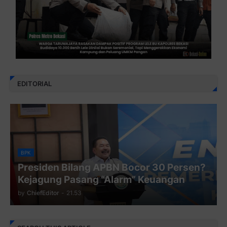
EDITORIAL
BPK
Presiden Bilang APBN Bocor 30 Persen?
Kejagung Pasang “Alarm” Keuangan
by
ChiefEditor
-
21.53