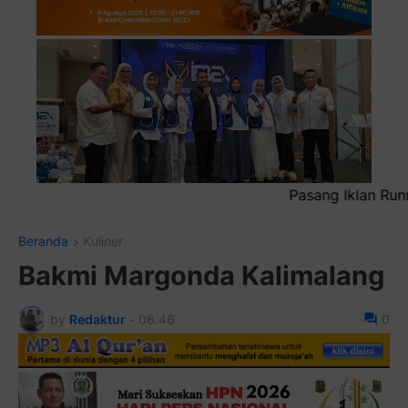
Pasang Iklan Running Text Anda di sini atau bisa juga 
Beranda
Kuliner
Bakmi Margonda Kalimalang
by
Redaktur
-
06.46
0