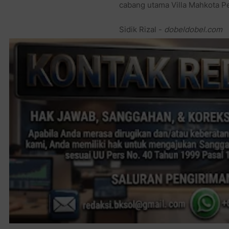
cabang utama Villa Mahkota Pe
Sidik Rizal -
dobeldobel.com