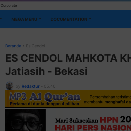
Corporate
MEGA MENU
DOCUMENTATION
Beranda
Es Cendol
ES CENDOL MAHKOTA K
Jatiasih - Bekasi
by
Redaktur
-
05.40