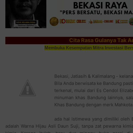
Cita Rasa Gulanya Tak A
Membuka Kesempatan Mitra Investasi Ber
Bekasi, Jatiasih & Kalimalang - kelan
Bila Anda berwisata ke Bandung pas
terkenal, mulai dari Es Cendol Eliza
minuman khas Bandung lainnya, sal
Khas Bandung dengan merk Mahkota
ada hal istimewa yang dimiliki ole
adalah Warna Hijau Asli Daun Suji, tanpa zat pewarna kim