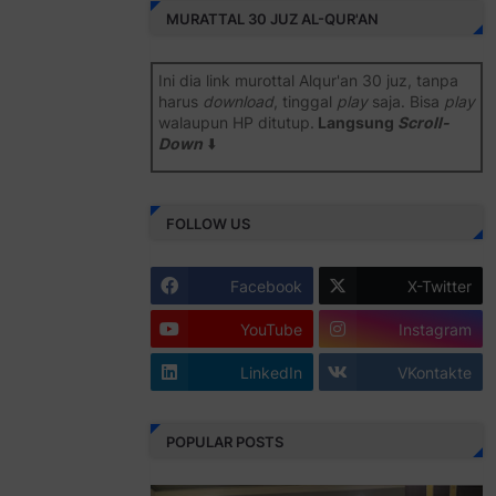
MURATTAL 30 JUZ AL-QUR'AN
Ini dia link murottal Alqur'an 30 juz, tanpa
harus
download
, tinggal
play
saja. Bisa
play
walaupun HP ditutup.
Langsung
Scroll-
Down
⬇️
Semoga bermanfaat
.
FOLLOW US
Juz 1 ⇨
http://j.mp/2b8SiNO
Juz 2 ⇨
http://j.mp/2b8RJmQ
Facebook
X-Twitter
Juz 3 ⇨
http://j.mp/2bFSrtF
YouTube
Instagram
Juz 4 ⇨
http://j.mp/2b8SXi3
LinkedIn
VKontakte
Juz 5 ⇨
http://j.mp/2b8RZm3
Juz 6 ⇨
http://j.mp/28MBohs
POPULAR POSTS
Juz 7 ⇨
http://j.mp/2bFRIZC