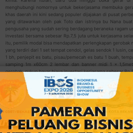
kimia. Karena itulah, baru dua minggu buka gerai d
menghubungi nomornya untuk bekerjasama membuka gerai
khas daerah ini kini sedang populer dijajakan di pusat per
yang ditawarkan oleh pak Toto dan istrinya bu Nana buat
pengusaha yang sudah sering berdagang beraneka ragam us
investasi bersama sebesar Rp.7,5 juta untuk kerjasama sel
itu, pemilik modal bisa mendapatkan perlengkapan gerobak 
yang terdiri dari 1 set tempat cendol, gelas sendok 1 lusin, 
1 bh, penjepit es batu, pisau/pemecah es batu 1 buah, tempa
samping 1m x60cm 2 lembar dan banner midi 1 x 1,5meter 
gerobak, cukup bayar biaya investasi kerjasama sebesar Rp.5
Bila di musim panas, dengan harga jual 5 ribu perak per gel
saja ketika musim hujan beberapa minggu terakhir ini tidak
sedikitnya 100 hingga 200 gelas per hari, dengan harga se
kelanakuliner.com
"Bila investasi kerjasama dengan membuka gerai sendiri, 
khusus Mahkota dari kami yang mampu bertahan di simpan 