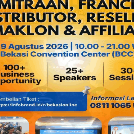
kerusakan dan berkurangnya kualitas." jelas pak Toto, "Harg
murah bila memesan lebih banyak untuk beberapa gerai sekal
Berdasarkan perhitungan kelana kuliner, bila harga pebel
harus dibuat sendiri dan tentunya dengan standard yang dib
muda, dibersihkan hingga putih kemudian diparut dan dicam
Rp.35.000 per paket cendol yang bisa jadi 1 lusin porsi saji
hitung sendiri berapa keuntungannya. "Untuk lebih rinciny
dengan pihak manajemen waralaba kelanakuliner.com," ujar T
Pak Toto, adalah mantan pegawai swasta bagian keuangan y
kerjanya lebih sering berhubungan dengan lobi-lobi
pemerintah, di awal 1998 Toto berkenalan dengan seorang l
dari Pekalongan dan kemudian teman baru yang kemu
sahabat dan mitra membuka usaha Es Cendol, dan dalam b
mereka akhirnya menjadi terkenal dalam waktu singkat. San
mengajaknya untuk mengembangkan usaha di luar Ba
sebenarnya pada saat yang bersamaan sebenarnya Tot