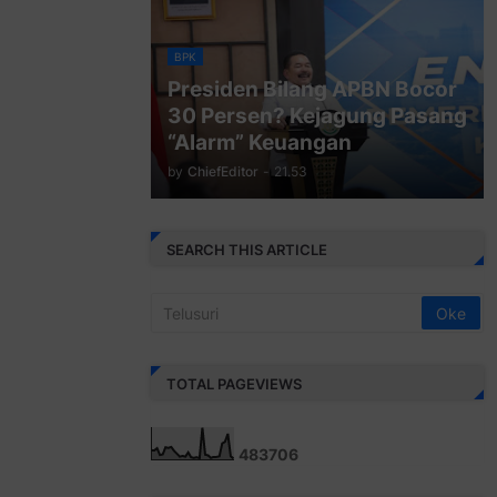
BPK
Presiden Bilang APBN Bocor
30 Persen? Kejagung Pasang
“Alarm” Keuangan
by
ChiefEditor
-
21.53
SEARCH THIS ARTICLE
TOTAL PAGEVIEWS
4
8
3
7
0
6