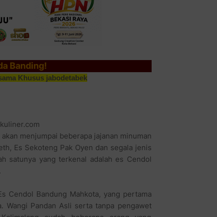
da Banding!
sama Khusus jabodetabek
akuliner.com
ti akan menjumpai beberapa jajanan minuman
beth, Es Sekoteng Pak Oyen dan segala jenis
ah satunya yang terkenal adalah es Cendol
.
h Es Cendol Bandung Mahkota, yang pertama
ia. Wangi Pandan Asli serta tanpa pengawet