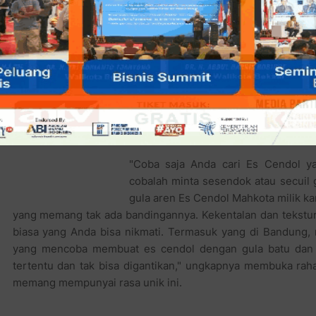
mencoba membuka usaha Es Cendol di Jakarta. Saat itu ia
merk Es Cendol Liberty. Entah karena apa sang istri kur
barat dengan arti kebebasan itu, padahal usahanya sudah me
Kini dengan merk baru Es Cendol M
dua cabang Es Cendol Khas Bandung 
di seluruh Jabodetabek, seperti pen
"Coba saja Anda cari Es Cendol ya
cobalah minta sesendok atau secuil
gula aren Es Cendol Mahkota milik ka
yang memang tak ada bandingannya. Kekentalan dan tekstur 
biasa yang Anda bisa nikmati. Termasuk yang di Bandung,
yang mencoba membuat es cendol dengan gula batu dan g
tertentu dan tak bisa digantikan," ungkapnya membuka rah
memang mempunyai rasa unik ini.