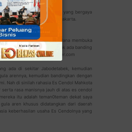
 memberi nama
ang begitu suka. dengan nama yang bergaya
mpunyai cabang 5 tempat di Jakarta.
ahkota, Toto dan sang istri, Nana membuka
yang memiliki tekstur gula tak ada banding
gakuannya kepada kelanakuliner.com
ng ada di sekitar Jabodetabek, kemudian
 gula arennya, kemudian bandingkan dengan
mi. Nah di sinilah rahasia Es Cendol Mahkota
serta rasa manisnya jauh di atas es cendol
 mereka itu adalah teman0teman dekat saya
ula aren khusus didatangkan dari daerah
asia keberhasilan usaha Es Cendolnya yang