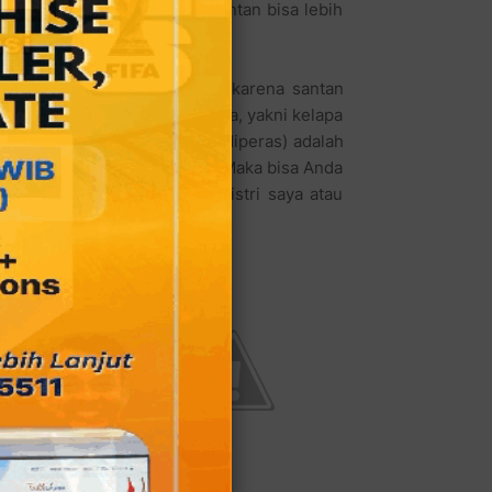
a satu paket cendol tanpa santan bisa lebih
igus," tambahnya antuisias.
ian bahan baku minus santan (karena santan
erikan oleh Es Cendol Mahkota, yakni kelapa
pur air rebusan pandan lalu diperas) adalah
 dengan harga jual Rp.5.000,- Maka bisa Anda
a hubungi kami baik dengan istri saya atau
oto.
ang hari-hari
 ke instansi
elaki berasal
dian menjadi
eberapa tahun
g sahabat juga
ndung, tapi
o sudah lama