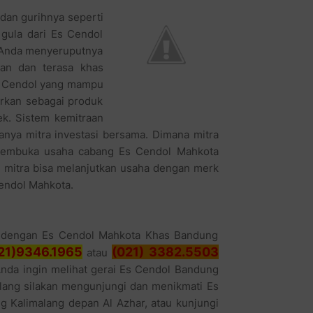
an gurihnya seperti
gula dari Es Cendol
t Anda menyeruputnya
an dan terasa khas
Es Cendol yang mampu
arkan sebagai produk
k. Sistem kemitraan
hanya mitra investasi bersama. Dimana mitra
 membuka usaha cabang Es Cendol Mahkota
g mitra bisa melanjutkan usaha dengan merk
Cendol Mahkota.
ha dengan Es Cendol Mahkota Khas Bandung
21)9346.1965
(021) 3382.5503
atau
Anda ingin melihat gerai Es Cendol Bandung
lang silakan mengunjungi dan menikmati Es
 Kalimalang depan Al Azhar, atau kunjungi