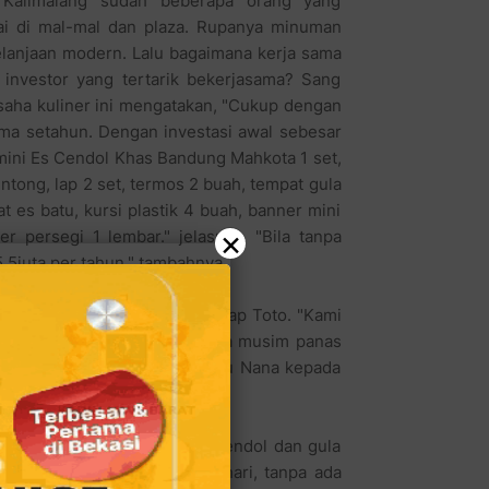
i Kalimalang sudah beberapa orang yang
 di mal-mal dan plaza. Rupanya minuman
belanjaan modern. Lalu bagaimana kerja sama
 investor yang tertarik bekerjasama? Sang
aha kuliner ini mengatakan, "Cukup dengan
ama setahun. Dengan investasi awal sebesar
mini Es Cendol Khas Bandung Mahkota 1 set,
centong, lap 2 set, termos 2 buah, tempat gula
t es batu, kursi plastik 4 buah, banner mini
×
persegi 1 lembar." jelasnya. "Bila tanpa
,5juta per tahun." tambahnya.
as di mal-mal pasti laku, ungkap Toto. "Kami
 mati 50 sampai 60 gelas. "Bila musim panas
gitu," tambah istrinya Toto, bu Nana kepada
maka investor bisa membeli cendol dan gula
dalam lemari es hingga 4 hari, tanpa ada