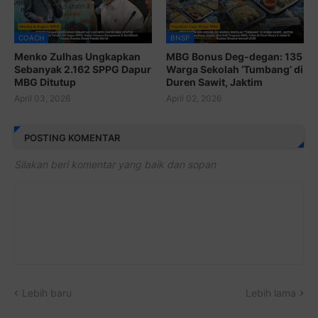
COACH
BNSP
Menko Zulhas Ungkapkan
MBG Bonus Deg-degan: 135
Sebanyak 2.162 SPPG Dapur
Warga Sekolah ‘Tumbang’ di
MBG Ditutup
Duren Sawit, Jaktim
April 03, 2026
April 02, 2026
POSTING KOMENTAR
Silakan beri komentar yang baik dan sopan
Lebih baru
Lebih lama