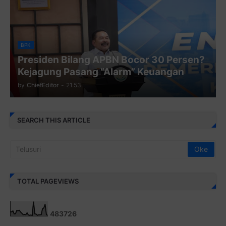
BPK
Presiden Bilang APBN Bocor 30 Persen?
Kejagung Pasang “Alarm” Keuangan
by
ChiefEditor
-
21.53
SEARCH THIS ARTICLE
TOTAL PAGEVIEWS
4
8
3
7
2
6