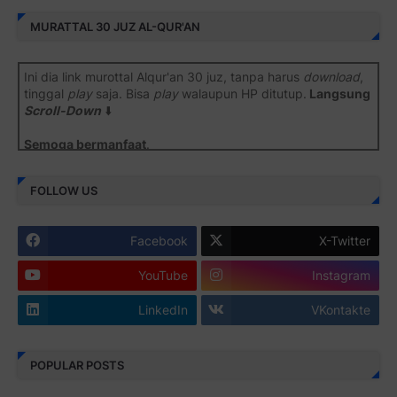
MURATTAL 30 JUZ AL-QUR'AN
Ini dia link murottal Alqur'an 30 juz, tanpa harus
download
,
tinggal
play
saja. Bisa
play
walaupun HP ditutup.
Langsung
Scroll-Down
⬇️
Semoga bermanfaat
.
Juz 1 ⇨
http://j.mp/2b8SiNO
FOLLOW US
Juz 2 ⇨
http://j.mp/2b8RJmQ
Facebook
X-Twitter
Juz 3 ⇨
http://j.mp/2bFSrtF
YouTube
Instagram
Juz 4 ⇨
http://j.mp/2b8SXi3
LinkedIn
VKontakte
Juz 5 ⇨
http://j.mp/2b8RZm3
Juz 6 ⇨
http://j.mp/28MBohs
POPULAR POSTS
Juz 7 ⇨
http://j.mp/2bFRIZC