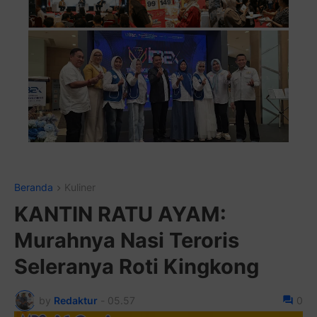
Pasang Iklan Running Text An
Beranda
Kuliner
KANTIN RATU AYAM:
Murahnya Nasi Teroris
Seleranya Roti Kingkong
by
Redaktur
-
05.57
0