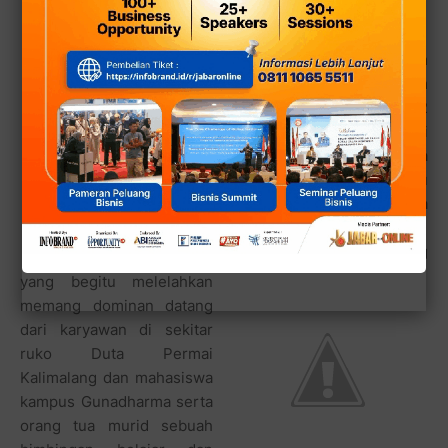
"Peak hour nya pas jam
makan siang mulai dari jam
11 sampai dengan jam 2
siang. Sedangkan kami
biasanya hanya buka pada
hari Senin hingga Sabtu
saja," aku Evelin kepada
kelanakuliner.com
Keramaian pengunjung
yang begitu melelahkan
memang dominan datang
dari karyawan di sekitar
ruko Duta Permai
Kalimalang dan mahasiswa
kampus Gunadharma serta
orang tua murid sebuah