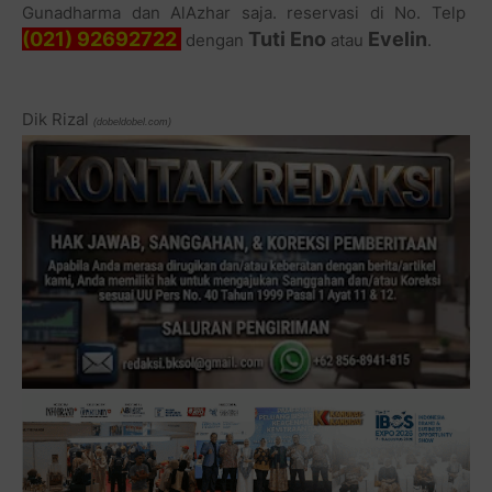
Gunadharma dan AlAzhar saja. reservasi di No. Telp
(021) 92692722
Tuti Eno
Evelin
dengan
atau
.
Dik Rizal
(dobeldobel.com)