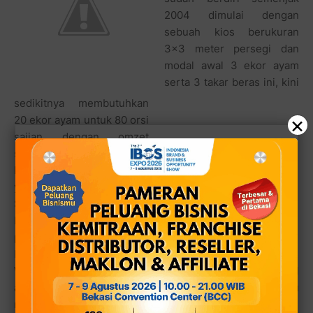
2004 dimulai dengan
sebuah kios berukuran
3x3 meter persegi dan
modal awal 3 ekor ayam
serta 3 takar beras ini, kini
sedikitnya membutuhkan
×
20 ekor ayam untuk 80 orsi
sajian dengan omzet
sedikitnya 2 s/d 3 juta per
hari. Kantin Ratu Ayam
yang dimiliki oleh Tuti Eno
Simatupang ini dikelola
berdua dengan anak
perempuannya yang
bernama Evelina Esther.
Walaupun anaknya itu masih bekerja di sebuah biro travel
agent, tapi hampir setiap harinya Evelin membantu
mamanya di saat-saat ramai.