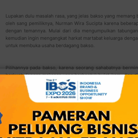
Lupakan dulu masalah rasa, yang jelas bakso yang memang 
oleh sang pemiliknya, Nurman Wira Sucipta karena beberap
dengan temannya. Mulai dari dia mengumpulkan tabungan
kemudian ingin mengangkat harkat martabat keluarga denga
untuk membuka usaha berdagang bakso.
Pilihannya pada bakso, karena seorang sahabatnya bermi
berkuah dengan makanan yang berbentuk bulat, kemudian d
berdagang bakso. Namun apalah artinya berdagang tanpa bi
calon pelanggannya, karena demikian banyaknya penjual b
dijajakan keliling hingga yang warungan sampai kelas
Kebetulan sekali, Nurman baru saja mengalami cinta bert
dan justru pengalaman menyedihkan itu jadi sumber inspir
nama usahanya dengan nama Bakso Cinta. Hmmmm, alih-alih
yang karam, malah jadi berkah usahanya yang menambah per