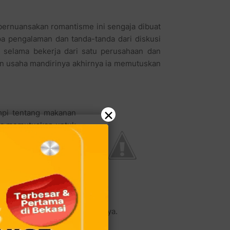
bernuansakan romantisme ini sengaja dibuat
a pengalaman dan tanda-tanda dari diskusi
 selama bekerja dari satu perusahaan dan
n usaha mandirinya akhirnya ia memutuskan
×
mpi tentang makanan
ia memutuskan untuk
sa merebut perhatian
akso mulai dari yang
 rumah makan besar.
epuk sebelah tangan,
asinya untuk memberi
 melupakan cintanya
hatian para calon pelanggannya.