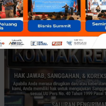
Anda tertarik mencobanya? Silakan kunjungi Perumaha Dure
Anda bisa langsung menikmati bakso murah yang bernuan
pasangan atau orang yang Anda cintai.
Sidik Rizal - dobel;dobel.com