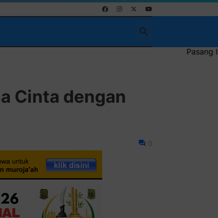
Pasang Iklan Runn
a Cinta dengan
0