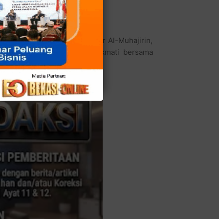
njaya, seberang masjid besar Al-Muhajirin,
sakan cinta, sebaiknya dinikmati bersama