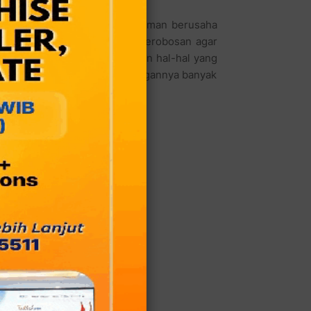
 kebanyakan bakso lainnya, Nurman berusaha
 ia berusaha membuat beragam terobosan agar
i dari menyebarkan brosur dan hal-hal yang
 merasakan, banyak para pelanggannya banyak
jaya Bekasi.