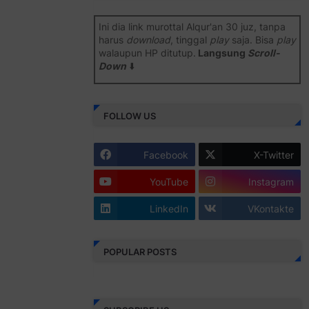
Ini dia link murottal Alqur'an 30 juz, tanpa
harus
download
, tinggal
play
saja. Bisa
play
walaupun HP ditutup.
Langsung
Scroll-
Down
⬇️
Semoga bermanfaat
.
FOLLOW US
Juz 1 ⇨
http://j.mp/2b8SiNO
Juz 2 ⇨
http://j.mp/2b8RJmQ
Facebook
X-Twitter
Juz 3 ⇨
http://j.mp/2bFSrtF
YouTube
Instagram
Juz 4 ⇨
http://j.mp/2b8SXi3
LinkedIn
VKontakte
Juz 5 ⇨
http://j.mp/2b8RZm3
Juz 6 ⇨
http://j.mp/28MBohs
POPULAR POSTS
Juz 7 ⇨
http://j.mp/2bFRIZC
Juz 8 ⇨
http://j.mp/2bufF7o