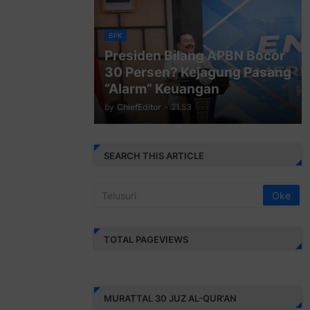
BPK
Presiden Bilang APBN Bocor
30 Persen? Kejagung Pasang
“Alarm” Keuangan
by
ChiefEditor
-
21.53
SEARCH THIS ARTICLE
TOTAL PAGEVIEWS
MURATTAL 30 JUZ AL-QUR'AN