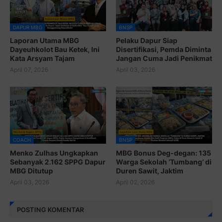
DAPUR MBG
BNSP
Laporan Utama MBG
Pelaku Dapur Siap
Dayeuhkolot Bau Ketek, Ini
Disertifikasi, Pemda Diminta
Kata Arsyam Tajam
Jangan Cuma Jadi Penikmat
April 07, 2026
April 03, 2026
COACH
BNSP
Menko Zulhas Ungkapkan
MBG Bonus Deg-degan: 135
Sebanyak 2.162 SPPG Dapur
Warga Sekolah ‘Tumbang’ di
MBG Ditutup
Duren Sawit, Jaktim
April 03, 2026
April 02, 2026
POSTING KOMENTAR