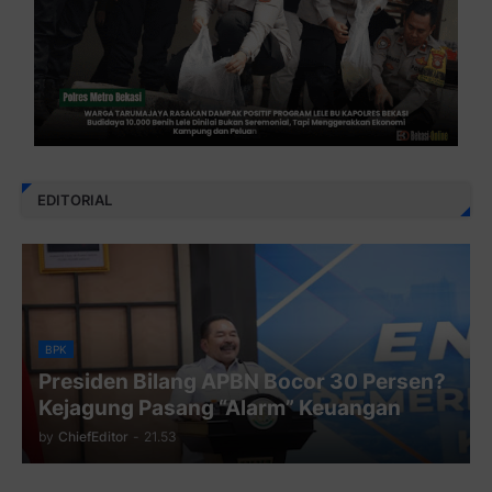
EDITORIAL
BPK
Presiden Bilang APBN Bocor 30 Persen?
Kejagung Pasang “Alarm” Keuangan
by
ChiefEditor
-
21.53