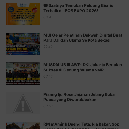
🎟️ Saatnya Temukan Peluang Bisnis
Juz 14 ⇨
http://j.mp/2b8SUTA
Terbaik di IBOS EXPO 2026!
00.45
Juz 15 ⇨
http://j.mp/2bFRQIM
Juz 16 ⇨
http://j.mp/2b8SegG
MUI Gelar Pelatihan Dakwah Digital Buat
Para Dai dan Ulama Se Kota Bekasi
Juz 17 ⇨
http://j.mp/2brHsFz
22.42
Juz 18 ⇨
http://j.mp/2b8SCfc
Juz 19 ⇨
http://j.mp/2bFSq95
MUSDALUB III AWPI DKI Jakarta Berjalan
Sukses di Gedung Wisma SMR
Juz 20 ⇨
http://j.mp/2brI1zc
07.47
Juz 21 ⇨
http://j.mp/2b8VcBO
Pisang Ijo Rose Jajanan Jelang Buka
Juz 22 ⇨
http://j.mp/2bFRxNP
Puasa yang Diwaralabakan
Juz 23 ⇨
http://j.mp/2brItxm
02.52
Juz 24 ⇨
http://j.mp/2brHKw5
RM mAmink Daeng Tata: Iga Bakar, Sop
Juz 25 ⇨
http://j.mp/2brImlf