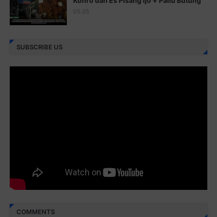
Konro dan Es Pisang Ijo + Pallu Butung
05.35
Juz 26 ⇨
http://j.mp/2bFRHF2
Juz 27 ⇨
http://j.mp/2bFRXno
SUBSCRIBE US
Juz 28 ⇨
http://j.mp/2brI3ai
Juz 29 ⇨
http://j.mp/2bFRyBF
Juz 30 ⇨
http://j.mp/2bFREcc
Monggo disebarluaskan. Mudah-mudahan menjadi ladang
amal jariyah bagi kita semua.
Berbagi kebaikan meskipun sedikit, semoga bermanfaat,
aamiin...
COMMENTS