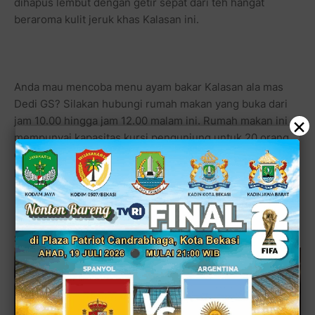
dihapus lembut dengan getir sepat dari teh hangat
beraroma kulit jeruk khas Kalasan ini.
Anda mau mencoba menu ayam bakar Kalasan ala mas
Dedi GS? Silakan hubungi rumah makan yang buka dari
×
jam 10.00 hingga jam 12.00 malam ini. Rumah makan ini
mempunyai kapasitas kursi pengunjung untuk 20 orang,
dengan lahan sedikitnya mampu menerima 3 mobil dan
puluhan motor yang bisa diparkir di sini.
Sidik Rizal - dobeldobel.co.cc