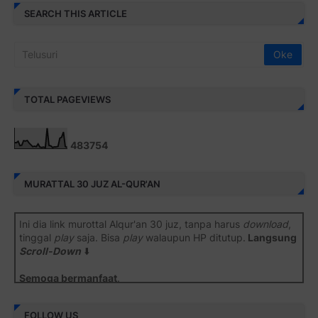
SEARCH THIS ARTICLE
TOTAL PAGEVIEWS
4
8
3
7
5
4
MURATTAL 30 JUZ AL-QUR'AN
Ini dia link murottal Alqur'an 30 juz, tanpa harus
download
,
tinggal
play
saja. Bisa
play
walaupun HP ditutup.
Langsung
Scroll-Down
⬇️
Semoga bermanfaat
.
Juz 1 ⇨
http://j.mp/2b8SiNO
FOLLOW US