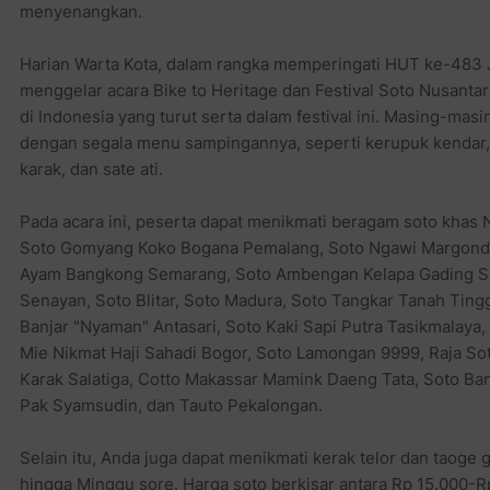
menyenangkan.
Harian Warta Kota, dalam rangka memperingati HUT ke-483 Ja
menggelar acara Bike to Heritage dan Festival Soto Nusantar
di Indonesia yang turut serta dalam festival ini. Masing-mas
dengan segala menu sampingannya, seperti kerupuk kendar,
karak, dan sate ati.
Pada acara ini, peserta dapat menikmati beragam soto khas 
Soto Gomyang Koko Bogana Pemalang, Soto Ngawi Margonda,
Ayam Bangkong Semarang, Soto Ambengan Kelapa Gading Sur
Senayan, Soto Blitar, Soto Madura, Soto Tangkar Tanah Ting
Banjar "Nyaman" Antasari, Soto Kaki Sapi Putra Tasikmalaya,
Mie Nikmat Haji Sahadi Bogor, Soto Lamongan 9999, Raja Sot
Karak Salatiga, Cotto Makassar Mamink Daeng Tata, Soto B
Pak Syamsudin, dan Tauto Pekalongan.
Selain itu, Anda juga dapat menikmati kerak telor dan taoge 
hingga Minggu sore. Harga soto berkisar antara Rp 15.000-R