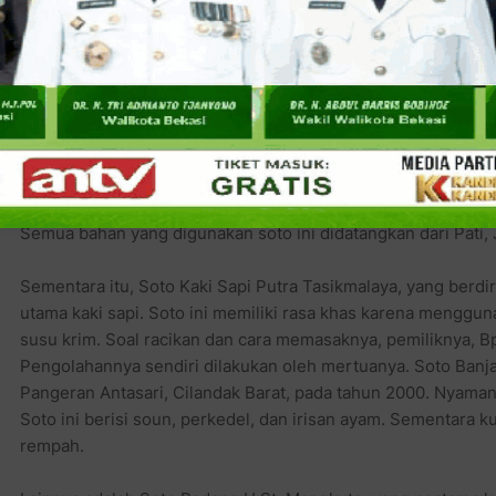
Tidak kurang 25 penjual soto turut berpartisipasi dalam festi
Pati, Cotto Makassar, Soto Kaki Sapi Tasikmalaya, Soto Banjar
mengenal sedikit mengenai soto-soto di atas.
Soto Kemiri Khas Pati, menurut Agus, salah seorang penjaga 
Gandul Pati yang didirikan pada 1950 di Pati. Di Jakarta, Sot
Kebon Jeruk. Sesuai namanya, ciri khas dari soto ini adalah
Semua bahan yang digunakan soto ini didatangkan dari Pati,
Sementara itu, Soto Kaki Sapi Putra Tasikmalaya, yang berdir
utama kaki sapi. Soto ini memiliki rasa khas karena mengg
susu krim. Soal racikan dan cara memasaknya, pemiliknya, 
Pengolahannya sendiri dilakukan oleh mertuanya. Soto Banjar
Pangeran Antasari, Cilandak Barat, pada tahun 2000. Nyaman,
Soto ini berisi soun, perkedel, dan irisan ayam. Sementara 
rempah.