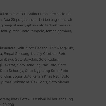
karta dan Hari Antinarkoba Internasional,
a. Ada 25 penjual soto dari berbagai daerah
ing penjual menyajikan soto terbaik mereka
 tahu gimbal, sate rempela, tempe gembus,
Nusantara, yaitu Soto Padang H St Mangkuto,
 Empal Gentong Ibu Lily Cirebon, Soto
abaya, Soto Boyolali, Soto Kudus
gi Jakarta, Soto Bandung Pak Ento, Soto
 Soto Sokaraja, Soto Nggading Solo, Soto
o Khas Jogja, Soto Kemiri Khas Pati, Soto
anyumas Sekengkel Pak Jon's, Soto Medan
goreng khas Betawi. Festival ini berlangsung
p 20.000.