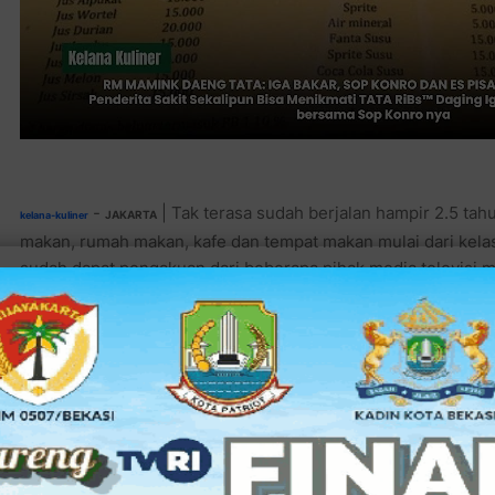
-
| Tak terasa sudah berjalan hampir 2.5 tah
JAKARTA
kelana-kuliner
makan, rumah makan, kafe dan tempat makan mulai dari kelas 
sudah dapat pengakuan dari beberapa pihak media televisi 
Salah satu yang menjadi rekomendasi untuk dipakai databas
festival soto di Kota Tua Jakarta.
Pihak event organizer dari Warta Kota (Kompas group) memi
peneyediaan database serta akses ke wisata jajan yang menj