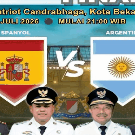
Mulai dari Soto Boyolali, Cotto Makassar, Soto Betawi, Soto
lainnya. Alhamdulillah mereka bisa mengikuti acara yang me
kuliner Indonesia.
Setiap pemilik usaha soto nusantara ini diwajibkan menyedia
disajikan kepada para pengunjung dengan harga antara Rp 15
Sayang sekali bila kita tidak bisa hadir mengunjungi festival
Tua Jakarta Musium Fatahillah ini.
Berikut beberapa tulisan yang berkaitan dengan acara terseb
KOMPAS.com
- Masakan soto ternyata tak hanya didominasi 
daerah memiliki menu soto sendiri, mulai dari Soto Betawi,
Kendati bahan baku utamanya sama, yaitu daging ayam atau 
Minggu (6/6/2010), Harian Warta Kota menggelar Bike to Heri
Museum Sejarah Jakarta. Berupa-rupa soto pun dihidangkan