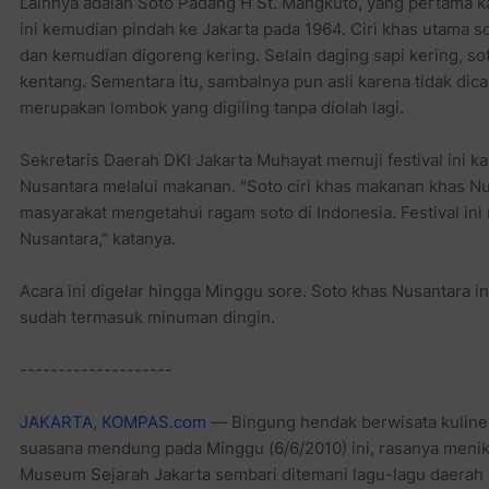
Lainnya adalah Soto Padang H St. Mangkuto, yang pertama k
ini kemudian pindah ke Jakarta pada 1964. Ciri khas utama so
dan kemudian digoreng kering. Selain daging sapi kering, so
kentang. Sementara itu, sambalnya pun asli karena tidak di
merupakan lombok yang digiling tanpa diolah lagi.
Sekretaris Daerah DKI Jakarta Muhayat memuji festival ini 
Nusantara melalui makanan. "Soto ciri khas makanan khas N
masyarakat mengetahui ragam soto di Indonesia. Festival in
Nusantara," katanya.
Acara ini digelar hingga Minggu sore. Soto khas Nusantara in
sudah termasuk minuman dingin.
--------------------
JAKARTA, KOMPAS.com
— Bingung hendak berwisata kuliner
suasana mendung pada Minggu (6/6/2010) ini, rasanya menik
Museum Sejarah Jakarta sembari ditemani lagu-lagu daerah