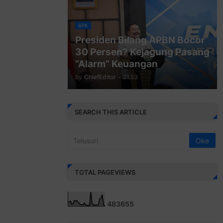
BPK
Presiden Bilang APBN Bocor
30 Persen? Kejagung Pasang
“Alarm” Keuangan
by
ChiefEditor
-
21.53
SEARCH THIS ARTICLE
TOTAL PAGEVIEWS
4
8
3
6
5
5