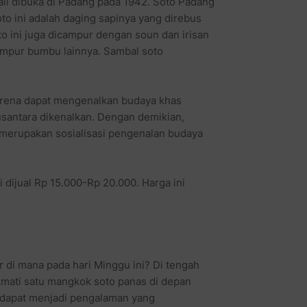
ali dibuka di Padang pada 1942. Soto Padang
to ini adalah daging sapinya yang direbus
to ini juga dicampur dengan soun dan irisan
campur bumbu lainnya. Sambal soto
karena dapat mengenalkan budaya khas
usantara dikenalkan. Dengan demikian,
i merupakan sosialisasi pengenalan budaya
i dijual Rp 15.000-Rp 20.000. Harga ini
 di mana pada hari Minggu ini? Di tengah
mati satu mangkok soto panas di depan
 dapat menjadi pengalaman yang