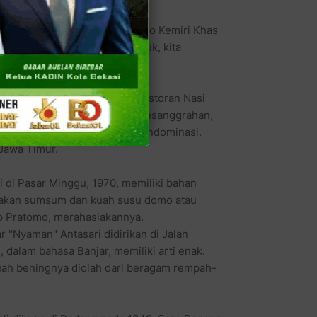
val ini. Di antaranya adalah Soto Kemiri Khas
, Soto Padang, dan lainnya. Yuk, kita
stan, cikal bakalnya adalah Restoran Nasi
o Kemiri berdiri pada 1996 di Pesanggrahan,
 rasa kemirinya yang sangat mendominasi.
 Jawa Timur.
i di Pasar Minggu, 1970, memiliki bahan
unakan sumsum dan kuah susu domo atau
Bp Pratomo, merahasiakannya.
 "Nyaman" Antasari didirikan di Jalan
 dalam bahasa Banjar, memiliki arti enak.
kuah beningnya diolah dari beragam rempah-