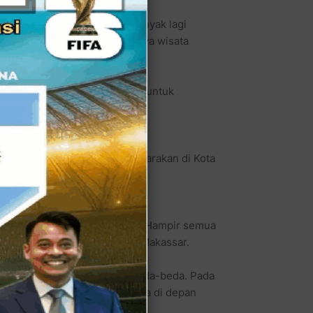
 Lamongan, Soto Banjar dan banyak lagi
mang ingin melestarikan budaya wisata
kan sedikitnya 200 porsi soto untuk
.000 s/d 20.000,-.
 soto nusantara yang diselenggarakan di Kota
ut.
asalnya dari satu daerah saja. Hampir semua
 Soto Lamongan, hingga Cotto Makassar.
sapi, namun racikannya berbeda-beda. Pada
tage & Festival Soto Nusantara di depan
.