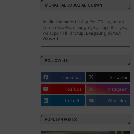
MURATTAL 30 JUZ AL-QUR'AN
Ini dia link murottal Alqur'an 30 juz, tanpa
harus
download
, tinggal
play
saja. Bisa
play
walaupun HP ditutup.
Langsung
Scroll-
Down
⬇️
Semoga bermanfaat
.
FOLLOW US
Juz 1 ⇨
http://j.mp/2b8SiNO
Juz 2 ⇨
http://j.mp/2b8RJmQ
Facebook
X-Twitter
Juz 3 ⇨
http://j.mp/2bFSrtF
YouTube
Instagram
Juz 4 ⇨
http://j.mp/2b8SXi3
LinkedIn
VKontakte
Juz 5 ⇨
http://j.mp/2b8RZm3
Juz 6 ⇨
http://j.mp/28MBohs
POPULAR POSTS
Juz 7 ⇨
http://j.mp/2bFRIZC