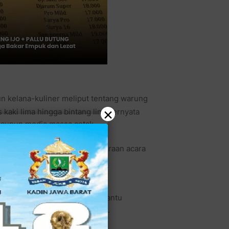
un kelana-kuliner meliput tentang warung
×
kaki lima hingga bintang lima ternyata
maupun media massa cetak.
enya adalah pada penyelenggaraan acara
nta kelanakuliner untuk membantu
ual semua makanan jenis soto.