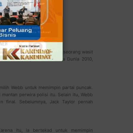
uah kehormatan besar bagi seorang wasit
versus Spanyol di final Piala Dunia 2010,
emilih Webb untuk memimpin partai puncak.
antan perwira polisi itu. Selain itu, Webb
n final. Sebelumnya, Jack Taylor pernah
Karena itu, ia bertekad untuk memimpin
 ini merupakan sebuah kehormatan yang luar
it. Kami bangga bisa mewakili FA (Inggris)