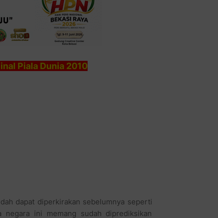
nal Piala Dunia 2010
sudah dapat diperkirakan sebelumnya seperti
ua negara ini memang sudah diprediksikan
l si Gurita sudah meramalkan bahwa Spanyol
endukung Belanda sebagai pemenang Piala