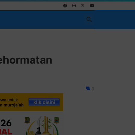
ehormatan
0