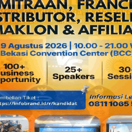
siapa yang saya maksud?)
Dan seperti yang sudah diperkirakan sebelumnya, ternyata 
dan lagi-lagi Belanda mengantungi 3 kartu kuning dan 1 k
putih... mungkin semuanya bisa diborong mereka kali....!) d
betapa sedih dan kecewanya para pendukung negara mantan p
saya bilang, saya mendukung Belanda karena alasan sentim
bahwa Belanda pernah jadi bapak penjajah Indonesia yang
sekarang ini. Malah SBY pun juga mendukung Belanda
Heryawan mendukung Spanyol, sementara seorang teman 
Mohamad mendukung Belanda dengan prediksi skor 2:0 buat 
Berikut berita terkait tentang Howard Webb dari berbagai su