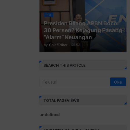
BPK
Presiden Bilang APBN Bocor
30 Persen? Kejagung Pasang
“Alarm” Keuangan
by
ChiefEditor
-
21.53
SEARCH THIS ARTICLE
TOTAL PAGEVIEWS
u
n
d
e
f
i
n
e
d