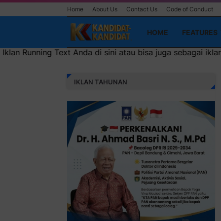
Home
About Us
Contact Us
Code of Conduct
HOME
FEATURES
a di sini atau bisa juga sebagai iklan headliner di atas (6
IKLAN TAHUNAN