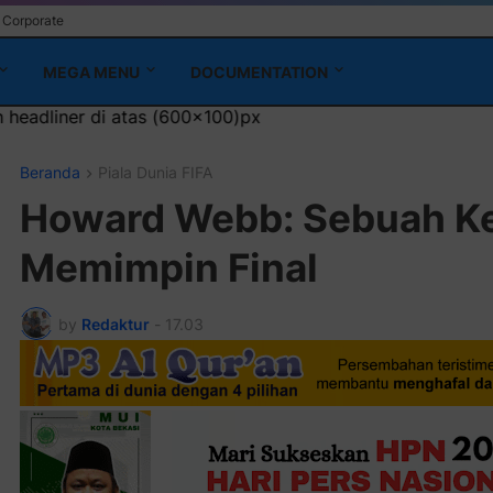
Corporate
MEGA MENU
DOCUMENTATION
00x100)px
Beranda
Piala Dunia FIFA
Howard Webb: Sebuah K
Memimpin Final
by
Redaktur
-
17.03