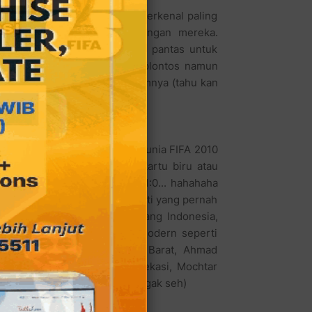
Spanyol memang juara Piala Dunia FIFA 2010
artu merah (untuk gak ada kartu biru atau
an skornya sungguh dramatis 1:0... hahahaha
enjajah Indonesia ini (seperti yang pernah
entil seperti kebanyakan orang Indonesia,
 bikin Indonesia kita jadi modern seperti
, sedangkan Gubernur Jawa Barat, Ahmad
saya yang juga Walikota Bekasi, Mochtar
Belanda -- hah? impossible gak seh)
mber.