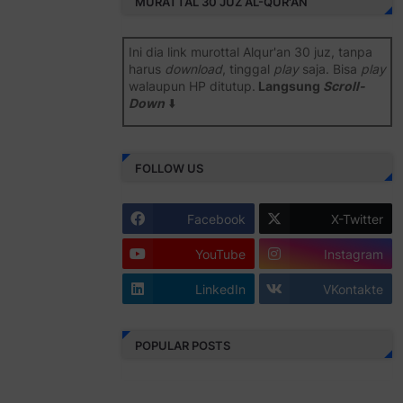
MURATTAL 30 JUZ AL-QUR'AN
Ini dia link murottal Alqur'an 30 juz, tanpa
harus
download
, tinggal
play
saja. Bisa
play
walaupun HP ditutup.
Langsung
Scroll-
Down
⬇️
Semoga bermanfaat
.
FOLLOW US
Juz 1 ⇨
http://j.mp/2b8SiNO
Juz 2 ⇨
http://j.mp/2b8RJmQ
Facebook
X-Twitter
Juz 3 ⇨
http://j.mp/2bFSrtF
YouTube
Instagram
Juz 4 ⇨
http://j.mp/2b8SXi3
LinkedIn
VKontakte
Juz 5 ⇨
http://j.mp/2b8RZm3
Juz 6 ⇨
http://j.mp/28MBohs
POPULAR POSTS
Juz 7 ⇨
http://j.mp/2bFRIZC