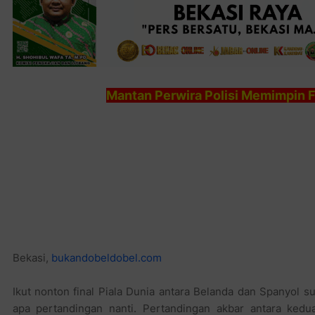
Mantan Perwira Polisi Memimpin Fi
Bekasi,
bukandobeldobel.com
Ikut nonton final Piala Dunia antara Belanda dan Spanyol 
apa pertandingan nanti. Pertandingan akbar antara ked
sebagai sebuah pertandingan yang bakalan seru. Meski Pau
akan menang, namun tak sedikit orang Indonesia yang m
Dunia tahun 2010 ini.