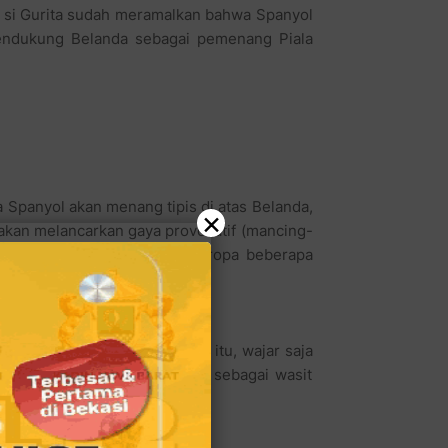
Spanyol akan menang tipis di atas Belanda,
kan melancarkan gaya provokatif (mancing-
nyol, sang pemenang Piala Eropa beberapa
×
dingan final paling dinantikan itu, wajar saja
un menentukan Howard Webb sebagai wasit
t bagi negara Belanda, yang terkenal paling
f dala setiap gaya pertandingan mereka.
rkepala plontos ini memang pantas untuk
asuk final ini. Meski botak plontos namun
asit final piala dunia sebelumnya (tahu kan