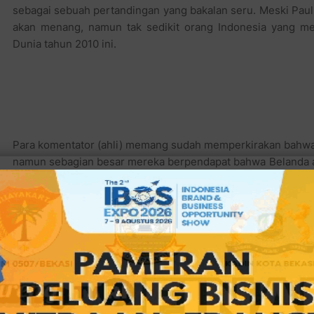
Para komentator (ahli) memang sudah memperkirakan bahwa 
namun sebagian besar mereka berpendapat bahwa Belanda a
mancing keributan kale yah?) untuk bisa mengalahkan Spa
waktu lalu.
Melihat peluang besarnya konflik yang bakal terjadi di pertan
bila penentuan wasit memang jadi spesial. Maka FIFA p
khusus kedua negara Eropa ini.
Sang mantan polisi dari Inggris ini memang pantas jadi wasi
sering mengumpulkan kartu kuning dan sangat provokati
Bagaimanapun juga sosok Webb yang tinggi besar dan be
menjadi wasit pertandingan kedua negara yang berhasil m
wajahnya jauh lebih sedap dipandang dibandingkan dengan w