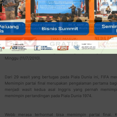
JOHANNESBURG,
KOMPAS.com
- Howard Webb mengaku seb
bisa memimpin pertandingan penting seperti laga Belanda 
Minggu (11/7/2010).
Dari 29 wasit yang bertugas pada Piala Dunia ini, FIFA m
Memimpin partai final merupakan pengalaman pertama bagi m
menjadi wasit kedua asal Inggris yang pernah memimpi
memimpin pertandingan pada Piala Dunia 1974.
Webb merasa terhormat bisa memimpin partai final. 
pertandingan dengan adil dan tegas.
"Kami senang bisa terpilih pada pertandingan nanti. Tugas
biasa. Tugas ini merupakan kehormatan tertinggi bagi was