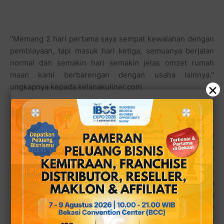
"Memang 2 hari pertama saya sempat kewalahan dengan
pembiayaan, tapi masuk hari ketiga, semuanya berjalan
normal dan semakin hari semakin jelas omzet rumah
maan kami berbarengan dengan usaha lainnya."
×
ungkapnya kepada kelanakuliner.com
Rencananya RM Berkah 17
ini akan membuka Pujasera
Saung Kuliner bersama
seorang mitra yang telah
berpengalaman. Dengan
konsep kerjasama
membuka tenant warung
denmgan konsep
tradisional dan jajanan