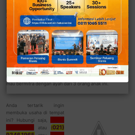
ekonomis. Ade Rafidin,
lelaki kelahiran Tasikmalaya ini pun menyetujui.
"Kelebihan lokasi rumah makan dan warung serta tempat
kami ini adalah adanya beberapa pohon buah yang
sengaja tidak kami tebang, seperti Rambutan, Duku dan
Mangga. Ada 7 pohon rambutan, 2 pohon mangga dan 1
pohon duku serta 1 lagi pohon yang buahnya saya gak
tahu apa namanya di tanah seluas 1300 meter persegi ini,
ceritanya tentang keistimewaan tempatnya ini. Luas serta
lokasinya yang strategis inilah yang men arik beberapa
investor untuk membuka usaha kulin er di tempatnya dan
mau bermitra dengan ayah dari 3 orang anak ini.
Anda tertarik ingin
membuka usaha di tempat
(021)
ini? Hubungi saja,
96974925
021)
atau
(
9346.1965
(021)