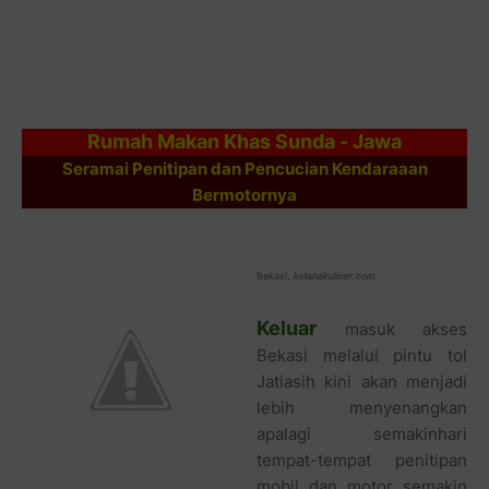
Rumah Makan Khas Sunda - Jawa
Seramai Penitipan dan Pencucian Kendaraaan
Bermotornya
Bekasi,
kelanakuliner.com
Keluar
masuk akses
Bekasi melalui pintu tol
Jatiasih kini akan menjadi
lebih menyenangkan
apalagi semakinhari
tempat-tempat penitipan
mobil dan motor semakin