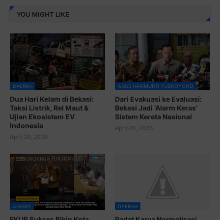
YOU MIGHT LIKE
DAERAH
AGUS HARIMURTI YUDHOYONO
Dua Hari Kelam di Bekasi:
Dari Evakuasi ke Evaluasi:
Taksi Listrik, Rel Maut &
Bekasi Jadi ‘Alarm Keras’
Ujian Ekosistem EV
Sistem Kereta Nasional
Indonesia
April 28, 2026
April 29, 2026
AGAMA
DAERAH
FKUB Sukses Bikin Kota
Padat Karya Normalisasi