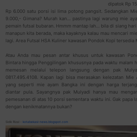
dipatok Rp 1
Rp 6.000 satu porsi isi lima potong pangsit. Sedangkan M
9.000,- Gimana? Murah kan... pastinya lagi warung mie ay
pemain futsal bubaran. Hmmm mantap lah... bila di siang ha
manapun kita berada, maka kayaknya kalau mau mencari mie 
lagi. Area Futsal HSA Kuliner kawasan Pondok Kopi tersedia
Atau Anda mau pesan antar khusus untuk kawasan Pon
Bintara hingga Penggilingan khususnya pada waktu malam ha
memesan melalui telepon langsung dengan pak Muly
0817.495.4108. Kapan lagi bisa merasakan kelezatan Mie 
yang seperti mie ayam Bangka ini dengan harga terjan
diantar pula. Sayangnya pak Mulyadi hanya mau mengan
pemesanan di atas 10 porsi sementara waktu ini. Gak papa l
dengan kenikmatannya bukan?
Sidik Rizal -
kotabekasi-news.blogspot.com