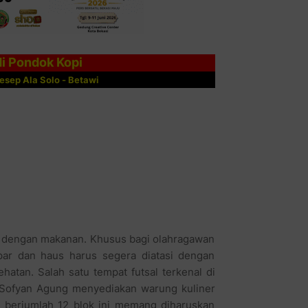
di Pondok Kopi
sep Ala Solo - Betawi
rut dengan makanan. Khusus bagi olahragawan
apar dan haus harus segera diatasi dengan
atan. Salah satu tempat futsal terkenal di
 Sofyan Agung menyediakan warung kuliner
 berjumlah 12 blok ini memang diharuskan