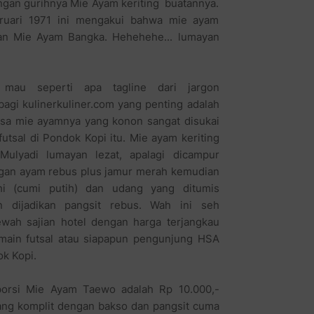
ngan gurihnya Mie Ayam keriting buatannya.
ebruari 1971 ini mengakui bahwa mie ayam
gan Mie Ayam Bangka. Hehehehe... lumayan
 mau seperti apa tagline dari jargon
bagi kulinerkuliner.com yang penting adalah
sa mie ayamnya yang konon sangat disukai
utsal di Pondok Kopi itu. Mie ayam keriting
Mulyadi lumayan lezat, apalagi dicampur
gan ayam rebus plus jamur merah kemudian
hi (cumi putih) dan udang yang ditumis
 dijadikan pangsit rebus. Wah ini seh
wah sajian hotel dengan harga terjangkau
main futsal atau siapapun pengunjung HSA
ok Kopi.
porsi Mie Ayam Taewo adalah Rp 10.000,-
ng komplit dengan bakso dan pangsit cuma