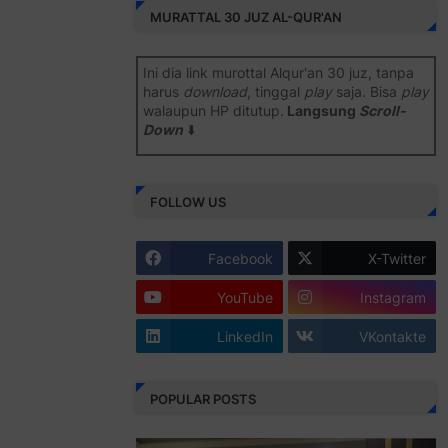
MURATTAL 30 JUZ AL-QUR'AN
Ini dia link murottal Alqur'an 30 juz, tanpa
harus
download
, tinggal
play
saja. Bisa
play
walaupun HP ditutup.
Langsung
Scroll-
Down
⬇️
Semoga bermanfaat
.
FOLLOW US
Juz 1 ⇨
http://j.mp/2b8SiNO
Juz 2 ⇨
http://j.mp/2b8RJmQ
Facebook
X-Twitter
Juz 3 ⇨
http://j.mp/2bFSrtF
YouTube
Instagram
Juz 4 ⇨
http://j.mp/2b8SXi3
LinkedIn
VKontakte
Juz 5 ⇨
http://j.mp/2b8RZm3
Juz 6 ⇨
http://j.mp/28MBohs
POPULAR POSTS
Juz 7 ⇨
http://j.mp/2bFRIZC