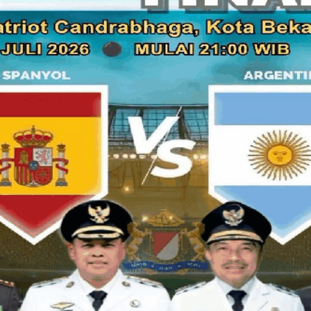
Melihat namanya Mie Ayam Taewo, kulinerkuliner.com ja
sepakbola bek asal Nigeria
Taye Taewo
yang bermain di Mar
mau ditransfer ke Liverpool maupun Tottenham Hotspur dal
ketika kami tanyakan kenapa menggunakan nama tersebut, p
adalah bahasa Jepang yang berarti "Selamat Datang". Masak
Terlepas dari namanya yang unik, Warung Mie Ayam Tae
makanan cepat saji yang menyehatkan. Di samping kelezat
condiment
yang disajikan berupa sambal khas buatan pak Mu
Sambal khas Mie Ayam Taewo adalah sambal saos khusus 
(termasuk yang termahal di kelasnya) plus gerusan cabe rawi