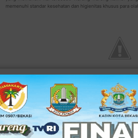
memenuhi standar kesehatan dan higienitas khusus para ol
Salah satu warung favorit pilihan para pemain futsal sete
Mie Ayam Taewo yang terletak di lokasi blok paling ujung b
Mie Ayam Taewo yang dimiliki pak Mulyadi ini dikelola se
akrabnya, sewa blok kulinernya relatif murah cuma Rp 6 ju
tinggi dalam waktu 7 bulan terakhir ini. Bahkan hingga bula
yang makan sahur di warung sederhananya itu.