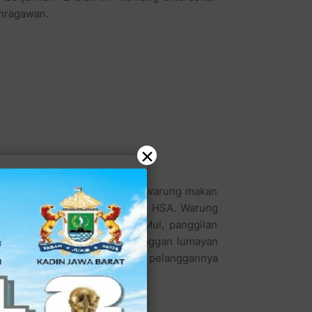
ahragawan.
×
lah mereka berolahraga adalah warung makan
arat dari jejeran kedai kuliner HSA. Warung
ndiri olehnya. Menurut pak Mul, panggilan
ta/tahun. Tapi perputaran pelanggan lumayan
n puasa lalu, tak jarang banyak pelanggannya