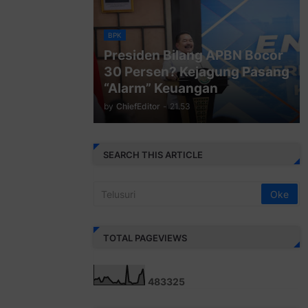
BPK
Presiden Bilang APBN Bocor
30 Persen? Kejagung Pasang
“Alarm” Keuangan
by
ChiefEditor
-
21.53
SEARCH THIS ARTICLE
TOTAL PAGEVIEWS
4
8
3
3
2
5