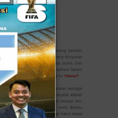
di teringat dengan salah seorang pemain
seille pada Ligue 1 Perancis yang diisyukan
am bursa transfer pemain kelas dunia. Dan
ak Mulyadi justru menjelaskan bahwa Taewo
 seh? Bukannya selamat datang itu
Yōkoso?
wo memang mempunyai persyaratan sebagai
an mie ayamnya, yang perlu dicatat adalah
lyadi yang mungkin tak ada di tempat lain.
campuran dari saus botolan merk Belibis
t merah keriting yang diblender halus tanpa