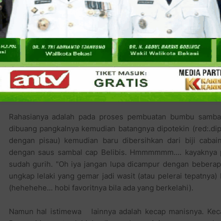
biji. Saus sambal khusus buatan pak Mulyadi ini tidak m
menjadikannya sebagai pilihan favorit para pemain futsal se
Rahasianya adalah pada proses pembuatan bumbu sambal
dibuang pangkalnya kemudian batangnya dipotekin (red:.di
dengan pisau) kemudian baru dibersihkan dari biji caba
dengan saus sambal cap Belibis. Hmmmmmm.... kayaknya per
sudah gurih. "Oh iya jangan lupa dicampur dengan beberap
ungkap lelaki yang gemar jadi wasit (atau pelerai tepatnya) 
(hehehehe... hobi favoritnya bila ada yang berkelahi).
Namun hal istimewa lainnya adalah kecap manisnya. Keca