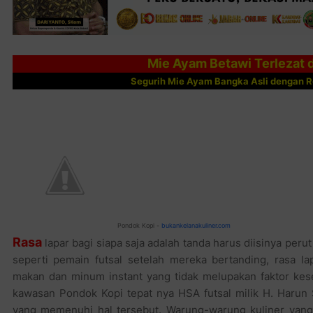
Mie Ayam Betawi Terlezat 
Segurih Mie Ayam Bangka Asli dengan Re
Pondok Kopi -
bukankelanakuliner.com
Rasa
lapar bagi siapa saja adalah tanda harus diisinya pe
seperti pemain futsal setelah mereka bertanding, rasa l
makan dan minum instant yang tidak melupakan faktor keseh
kawasan Pondok Kopi tepat nya HSA futsal milik H. Harun
yang memenuhi hal tersebut. Warung-warung kuliner yang