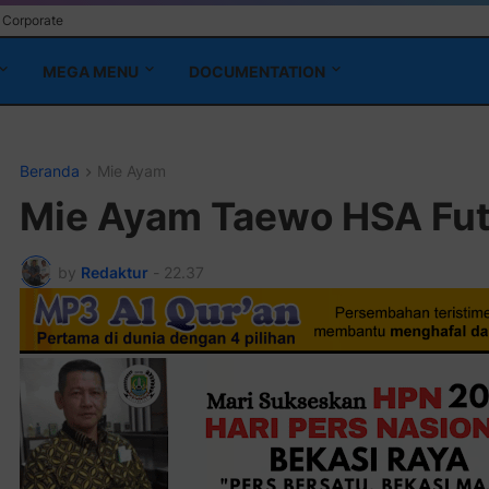
Corporate
MEGA MENU
DOCUMENTATION
Beranda
Mie Ayam
Mie Ayam Taewo HSA Futs
by
Redaktur
-
22.37