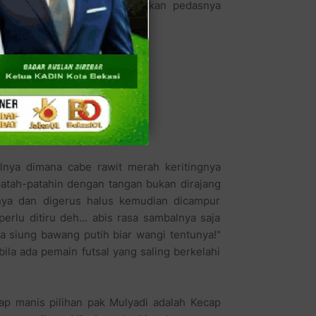
embuat kita sakit perut, bahkan pedasnya
telah mereka berolahraga.
nya dimana cabe rawit merah keritingnya
patah-patahin dengan tangan bukan dirajang
inya dan digerus halus kemudian dicampur
lu ditiru deh... abis rasa sambalnya saja
a siung bawang putih biar wangi tentunya!"
bila ada pemain futsal yang saling berkelahi
p manis pilihan pak Mulyadi adalah Kecap