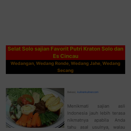
Selat Solo sajian Favorit Putri Kraton Solo dan
Es Cincau
Wedangan, Wedang Ronde, Wedang Jahe, Wedang
Secang
Bekasi,
kulinerkuliner.com
Menikmati sajian asli
Indonesia jauh lebih terasa
nikmatnya apabila Anda
tahu asal usulnya, walau