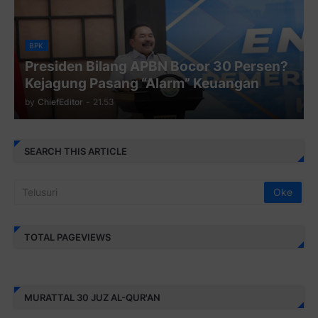
BPK
Presiden Bilang APBN Bocor 30 Persen?
Kejagung Pasang “Alarm” Keuangan
by
ChiefEditor
-
21.53
SEARCH THIS ARTICLE
TOTAL PAGEVIEWS
MURATTAL 30 JUZ AL-QUR'AN