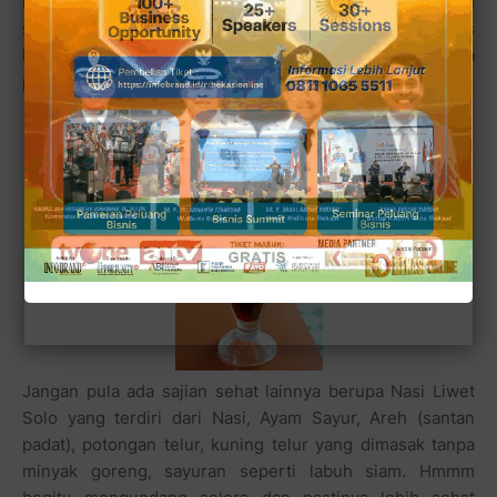
Itulah sebabnya pilihan menu kebanyakan adalah menu
sajian khas keraton. Walau sajiannya masakan khas
keraton, namun harganya bisa dinikmati oleh semua
prajurit satu pleton.
Jangan pula ada sajian sehat lainnya berupa Nasi Liwet
Solo yang terdiri dari Nasi, Ayam Sayur, Areh (santan
padat), potongan telur, kuning telur yang dimasak tanpa
minyak goreng, sayuran seperti labuh siam. Hmmm