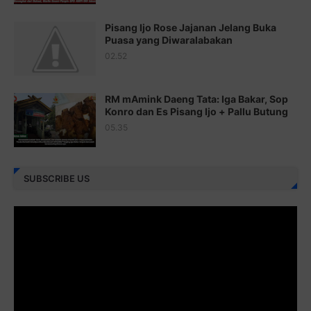
Juz 21 ⇨
http://j.mp/2b8VcBO
Pisang Ijo Rose Jajanan Jelang Buka
Juz 22 ⇨
http://j.mp/2bFRxNP
Puasa yang Diwaralabakan
Juz 23 ⇨
http://j.mp/2brItxm
02.52
Juz 24 ⇨
http://j.mp/2brHKw5
RM mAmink Daeng Tata: Iga Bakar, Sop
Juz 25 ⇨
http://j.mp/2brImlf
Konro dan Es Pisang Ijo + Pallu Butung
05.35
Juz 26 ⇨
http://j.mp/2bFRHF2
Juz 27 ⇨
http://j.mp/2bFRXno
SUBSCRIBE US
Juz 28 ⇨
http://j.mp/2brI3ai
Juz 29 ⇨
http://j.mp/2bFRyBF
Juz 30 ⇨
http://j.mp/2bFREcc
Monggo disebarluaskan. Mudah-mudahan menjadi ladang
amal jariyah bagi kita semua.
Berbagi kebaikan meskipun sedikit, semoga bermanfaat,