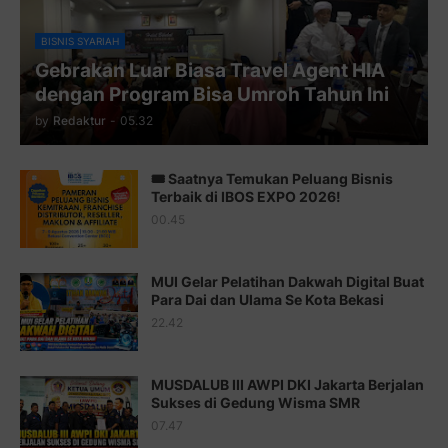
Juz 10 ⇨
http://j.mp/2bHfyUH
BISNIS SYARIAH
Gebrakan Luar Biasa Travel Agent HIA
Juz 11 ⇨
http://j.mp/2bHf80y
dengan Program Bisa Umroh Tahun Ini
Juz 12 ⇨
http://j.mp/2bWnTby
by
Redaktur
-
05.32
Juz 13 ⇨
http://j.mp/2bFTiKQ
🎟️ Saatnya Temukan Peluang Bisnis
Juz 14 ⇨
http://j.mp/2b8SUTA
Terbaik di IBOS EXPO 2026!
00.45
Juz 15 ⇨
http://j.mp/2bFRQIM
Juz 16 ⇨
http://j.mp/2b8SegG
MUI Gelar Pelatihan Dakwah Digital Buat
Para Dai dan Ulama Se Kota Bekasi
Juz 17 ⇨
http://j.mp/2brHsFz
22.42
Juz 18 ⇨
http://j.mp/2b8SCfc
Juz 19 ⇨
http://j.mp/2bFSq95
MUSDALUB III AWPI DKI Jakarta Berjalan
Sukses di Gedung Wisma SMR
Juz 20 ⇨
http://j.mp/2brI1zc
07.47