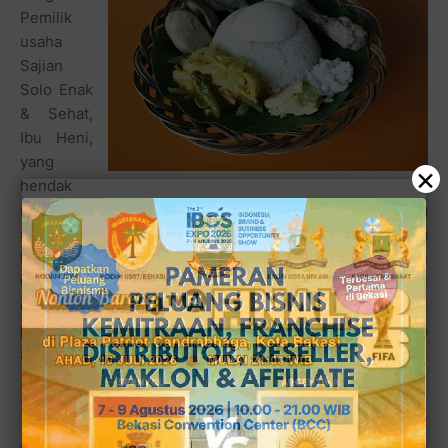
Pemilik
usaha
Sajian
Solo Enak
& Sehat,
Ibu Heni,
yang
×
hendak
membuka usaha bukan hanya di De Koeliner jatibening
saja ini, dirinya berkeinginan membuka gerai bergaya
kafe dengan orientasi usaha bergaya khas Solo ataupun
Cafe tradisional. Sementara itu, sajian yang dijual di
gerainya yang terletak tepat di tengah sisi bagian kiri dari
pintu masuk pujasera De Koeliner ini, mengatakan semua
sajian di tempatnya lebih mengutamakan kesehatan.