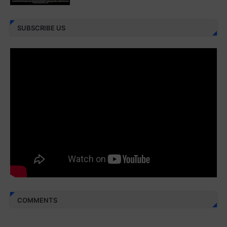
Juz 27 ⇨
http://j.mp/2bFRXno
SUBSCRIBE US
Juz 28 ⇨
http://j.mp/2brI3ai
Juz 29 ⇨
http://j.mp/2bFRyBF
Juz 30 ⇨
http://j.mp/2bFREcc
Monggo disebarluaskan. Mudah-mudahan menjadi ladang
amal jariyah bagi kita semua.
Berbagi kebaikan meskipun sedikit, semoga bermanfaat,
aamiin...
COMMENTS