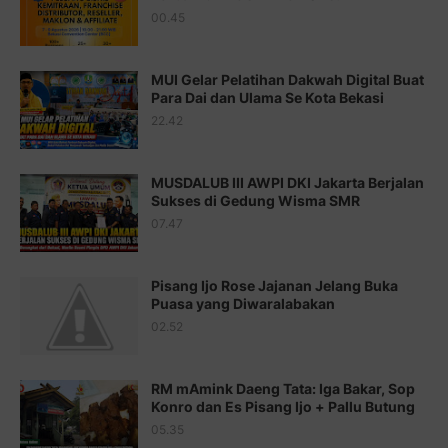
00.45
Juz 15 ⇨
http://j.mp/2bFRQIM
Juz 16 ⇨
http://j.mp/2b8SegG
MUI Gelar Pelatihan Dakwah Digital Buat
Para Dai dan Ulama Se Kota Bekasi
Juz 17 ⇨
http://j.mp/2brHsFz
22.42
Juz 18 ⇨
http://j.mp/2b8SCfc
Juz 19 ⇨
http://j.mp/2bFSq95
MUSDALUB III AWPI DKI Jakarta Berjalan
Sukses di Gedung Wisma SMR
Juz 20 ⇨
http://j.mp/2brI1zc
07.47
Juz 21 ⇨
http://j.mp/2b8VcBO
Pisang Ijo Rose Jajanan Jelang Buka
Juz 22 ⇨
http://j.mp/2bFRxNP
Puasa yang Diwaralabakan
Juz 23 ⇨
http://j.mp/2brItxm
02.52
Juz 24 ⇨
http://j.mp/2brHKw5
RM mAmink Daeng Tata: Iga Bakar, Sop
Juz 25 ⇨
http://j.mp/2brImlf
Konro dan Es Pisang Ijo + Pallu Butung
05.35
Juz 26 ⇨
http://j.mp/2bFRHF2