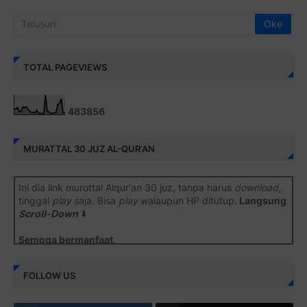
TOTAL PAGEVIEWS
4
8
3
8
5
6
MURATTAL 30 JUZ AL-QUR'AN
Ini dia link murottal Alqur'an 30 juz, tanpa harus
download
,
tinggal
play
saja. Bisa
play
walaupun HP ditutup.
Langsung
Scroll-Down
⬇️
Semoga bermanfaat
.
Juz 1 ⇨
http://j.mp/2b8SiNO
FOLLOW US
Juz 2 ⇨
http://j.mp/2b8RJmQ