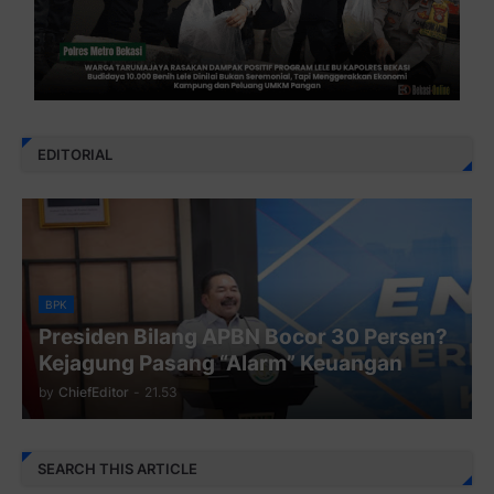
EDITORIAL
BPK
Presiden Bilang APBN Bocor 30 Persen?
Kejagung Pasang “Alarm” Keuangan
by
ChiefEditor
-
21.53
SEARCH THIS ARTICLE