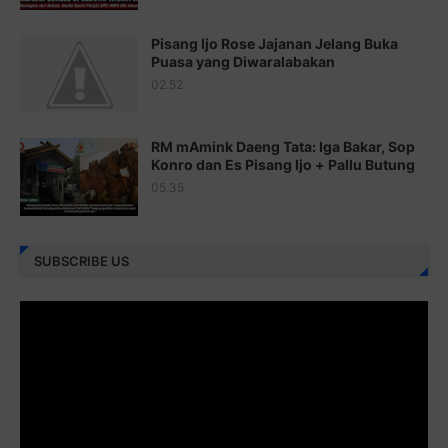
Juz 21 ⇨
http://j.mp/2b8VcBO
Pisang Ijo Rose Jajanan Jelang Buka
Juz 22 ⇨
http://j.mp/2bFRxNP
Puasa yang Diwaralabakan
Juz 23 ⇨
http://j.mp/2brItxm
02.52
Juz 24 ⇨
http://j.mp/2brHKw5
RM mAmink Daeng Tata: Iga Bakar, Sop
Juz 25 ⇨
http://j.mp/2brImlf
Konro dan Es Pisang Ijo + Pallu Butung
05.35
Juz 26 ⇨
http://j.mp/2bFRHF2
Juz 27 ⇨
http://j.mp/2bFRXno
SUBSCRIBE US
Juz 28 ⇨
http://j.mp/2brI3ai
Juz 29 ⇨
http://j.mp/2bFRyBF
Juz 30 ⇨
http://j.mp/2bFREcc
Monggo disebarluaskan. Mudah-mudahan menjadi ladang
amal jariyah bagi kita semua.
Berbagi kebaikan meskipun sedikit, semoga bermanfaat,