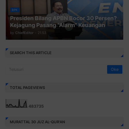
BPK
Presiden Bilang APBN Bocor 30 Persen?
Kejagung Pasang “Alarm” Keuangan
by
ChiefEditor
-
21.53
SEARCH THIS ARTICLE
TOTAL PAGEVIEWS
4
8
3
7
3
5
MURATTAL 30 JUZ AL-QUR'AN