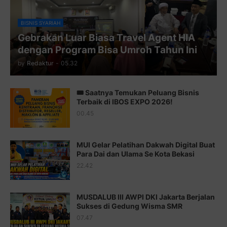
Juz 9 ⇨
http://j.mp/2byr1bu
Juz 10 ⇨
http://j.mp/2bHfyUH
BISNIS SYARIAH
Gebrakan Luar Biasa Travel Agent HIA
Juz 11 ⇨
http://j.mp/2bHf80y
dengan Program Bisa Umroh Tahun Ini
Juz 12 ⇨
http://j.mp/2bWnTby
by
Redaktur
-
05.32
Juz 13 ⇨
http://j.mp/2bFTiKQ
🎟️ Saatnya Temukan Peluang Bisnis
Juz 14 ⇨
http://j.mp/2b8SUTA
Terbaik di IBOS EXPO 2026!
00.45
Juz 15 ⇨
http://j.mp/2bFRQIM
Juz 16 ⇨
http://j.mp/2b8SegG
MUI Gelar Pelatihan Dakwah Digital Buat
Para Dai dan Ulama Se Kota Bekasi
Juz 17 ⇨
http://j.mp/2brHsFz
22.42
Juz 18 ⇨
http://j.mp/2b8SCfc
Juz 19 ⇨
http://j.mp/2bFSq95
MUSDALUB III AWPI DKI Jakarta Berjalan
Sukses di Gedung Wisma SMR
Juz 20 ⇨
http://j.mp/2brI1zc
07.47