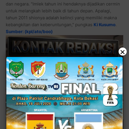
dan negara. "Imlek tahun ini hendaknya dijadikan cermin
untuk melangkah lebih baik di tahun depan. Apalagi,
tahun 2011 shionya adalah kelinci yang memiliki makna
kebangkitan dan keberuntungan," pungkas
Ki Kusumo
.
Sumber: (kpl/ato/boo)
×