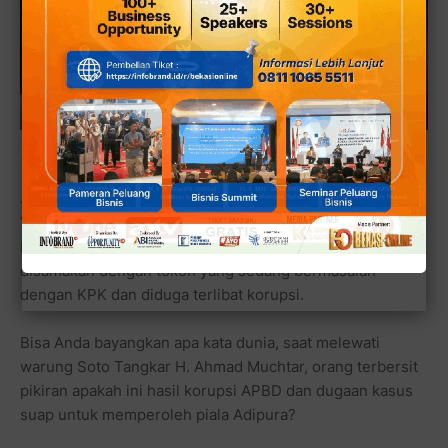
Antri hingga omzet 25kg tulang daging
Jelas hal ini
merugikan bukan?
Ya merugikan si pedagang soto tangkar, H. Ahmad
Muchtar, karena nama baiknya selama ini rusak ketika
disamakan dengan tokoh yang sedang bermasalah
dengan KPK dan diduga terlibat korupsi.
Bisa Anda bayangkan apa kata dunia, saat melewati
warung Soto Tangkar H. Ahmad Muchtar, orang terbersit
pikiran apakah ini hasil korupsi APBD dan dugaan kasus
suap untuk memperoleh piala Adipura?