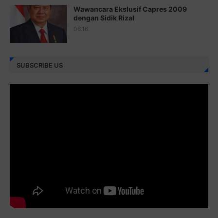
Wawancara Ekslusif Capres 2009
Juz 25 ⇨
http://j.mp/2brImlf
dengan Sidik Rizal
06.16
Juz 26 ⇨
http://j.mp/2bFRHF2
Juz 27 ⇨
http://j.mp/2bFRXno
SUBSCRIBE US
Juz 28 ⇨
http://j.mp/2brI3ai
Juz 29 ⇨
http://j.mp/2bFRyBF
Juz 30 ⇨
http://j.mp/2bFREcc
Monggo disebarluaskan. Mudah-mudahan menjadi ladang
amal jariyah bagi kita semua.
Berbagi kebaikan meskipun sedikit, semoga bermanfaat,
aamiin...