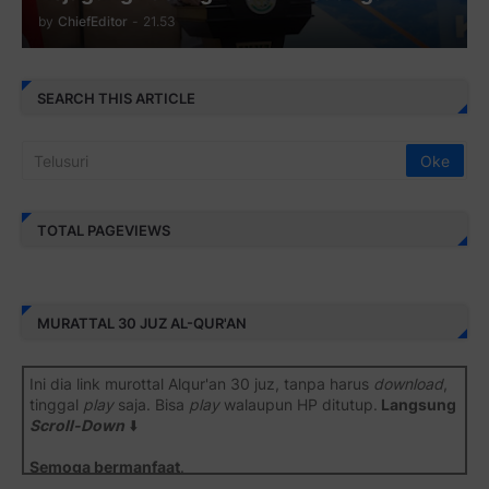
by
ChiefEditor
-
21.53
SEARCH THIS ARTICLE
TOTAL PAGEVIEWS
MURATTAL 30 JUZ AL-QUR'AN
Ini dia link murottal Alqur'an 30 juz, tanpa harus
download
,
tinggal
play
saja. Bisa
play
walaupun HP ditutup.
Langsung
Scroll-Down
⬇️
Semoga bermanfaat
.