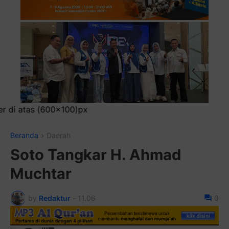
Pasang I
Beranda
Daerah
Soto Tangkar H. Ahmad
Muchtar
by
Redaktur
-
11.06
0