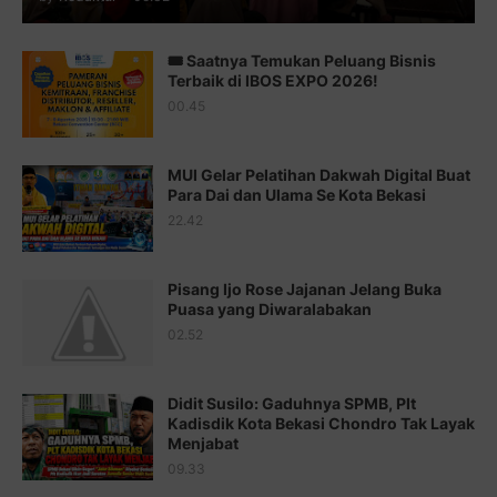
Juz 13 ⇨
http://j.mp/2bFTiKQ
🎟️ Saatnya Temukan Peluang Bisnis
Juz 14 ⇨
http://j.mp/2b8SUTA
Terbaik di IBOS EXPO 2026!
00.45
Juz 15 ⇨
http://j.mp/2bFRQIM
Juz 16 ⇨
http://j.mp/2b8SegG
MUI Gelar Pelatihan Dakwah Digital Buat
Para Dai dan Ulama Se Kota Bekasi
Juz 17 ⇨
http://j.mp/2brHsFz
22.42
Juz 18 ⇨
http://j.mp/2b8SCfc
Juz 19 ⇨
http://j.mp/2bFSq95
Pisang Ijo Rose Jajanan Jelang Buka
Puasa yang Diwaralabakan
Juz 20 ⇨
http://j.mp/2brI1zc
02.52
Juz 21 ⇨
http://j.mp/2b8VcBO
Didit Susilo: Gaduhnya SPMB, Plt
Juz 22 ⇨
http://j.mp/2bFRxNP
Kadisdik Kota Bekasi Chondro Tak Layak
Menjabat
Juz 23 ⇨
http://j.mp/2brItxm
09.33
Juz 24 ⇨
http://j.mp/2brHKw5