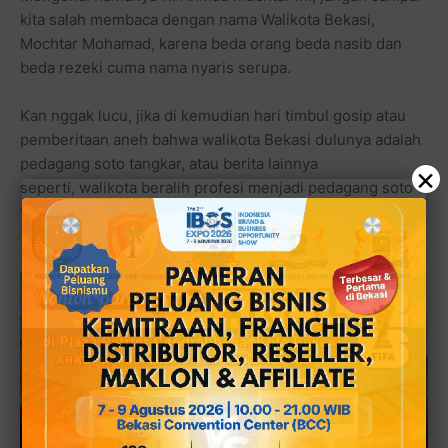
kita salah membaca dengan nama Walikota Bekasi,
Mochtar Mohamad, karena beda orang beda nasib dan
beda rezeki cuma nama nyaris serupa.
Kan nggak lucu, jika di kemudian hari timbul gosip atau
pemberitaan aneh bahwa walikota Bekasi dulunya adalah
pedagang soto tangkar, atau berita lainnya
×
seperti,
walikota beralih profesi menjadi pedagang soto
tangkar.