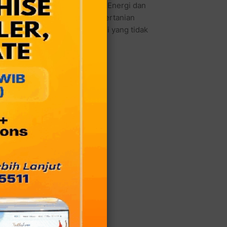
Freddy Numberi,dan Menteri Energi dan
a terburuk dialami Menteri Pertanian
enteri Agama Suryadharma Ali yang tidak
EL)