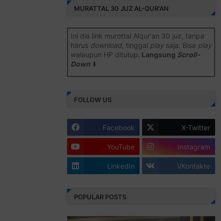
MURATTAL 30 JUZ AL-QUR'AN
Ini dia link murottal Alqur'an 30 juz, tanpa
harus
download
, tinggal
play
saja. Bisa
play
walaupun HP ditutup.
Langsung
Scroll-
Down
⬇️
Semoga bermanfaat
.
FOLLOW US
Juz 1 ⇨
http://j.mp/2b8SiNO
Juz 2 ⇨
http://j.mp/2b8RJmQ
Facebook
X-Twitter
Juz 3 ⇨
http://j.mp/2bFSrtF
YouTube
Instagram
Juz 4 ⇨
http://j.mp/2b8SXi3
LinkedIn
VKontakte
Juz 5 ⇨
http://j.mp/2b8RZm3
Juz 6 ⇨
http://j.mp/28MBohs
POPULAR POSTS
Juz 7 ⇨
http://j.mp/2bFRIZC