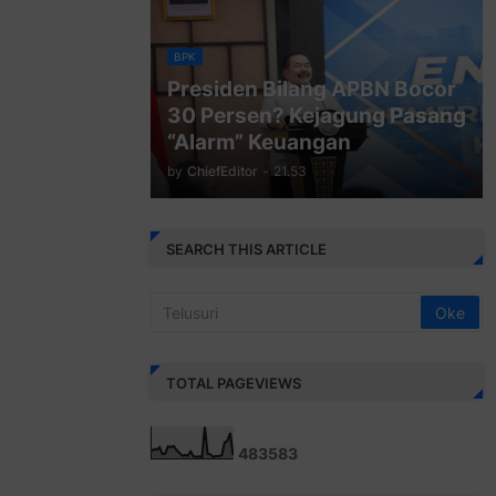
BPK
Presiden Bilang APBN Bocor
30 Persen? Kejagung Pasang
“Alarm” Keuangan
by
ChiefEditor
-
21.53
SEARCH THIS ARTICLE
TOTAL PAGEVIEWS
4
8
3
5
8
3