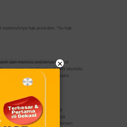
sepenuhnya hak presiden. "Itu hak
×
alah dan memicu anjloknya tingkat
ereka antara lain Menteri BUMN Mustafa
inerjanya terganggu karena sakit.
dan HAM Patrialis Akbar.
a, Andi Mallarangeng, dan suap
erlibat juga memicu merosotnya
 juga dipertanyakan. Seperti Menteri