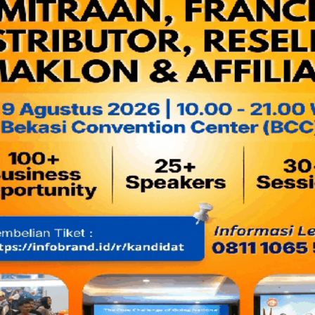
Perumahan Rakyat Suharso Monoarfa, Menteri Perhubungan 
Sumber Daya Mineral Darwin Zahedy Saleh. Sedangkan kinerj
Suswono yang tidak dapat mengendalikan harga beras dan M
bisa menyelesaikan soal aksi kekerasan atas nama agama.(M