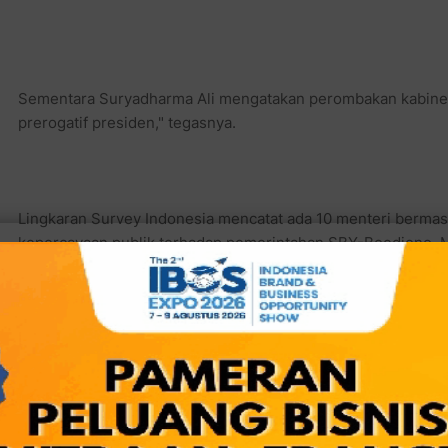
Sementara Suryadharma Ali mengatakan perombakan kabinet 
prerogatif presiden," tegasnya.
Lingkaran Survey Indonesia mencatat ada 10 menteri bermas
kepercayaan publik terhadap pemerintahan SBY-Boediono. M
Abubakar dan Menteri Kesehatan Endang Sedyaningsih yang k
Kontroversi remisi koruptor yang melibatkan Menteri Hukum 
Skandal suap wisma atlet menyeret Menteri Pemuda Olahrag
Kemenakertrans yang menyebut-nyebut Muhaimin Iskandar t
kepercayaan publik. Tidak hanya itu, soal moral para menteri