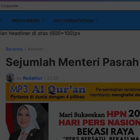
Corporate
MEGA MENU
DOCUMENTATION
as (600x100)px
Beranda
Kabinet
Sejumlah Menteri Pasrah
by
Redaktur
-
22.50