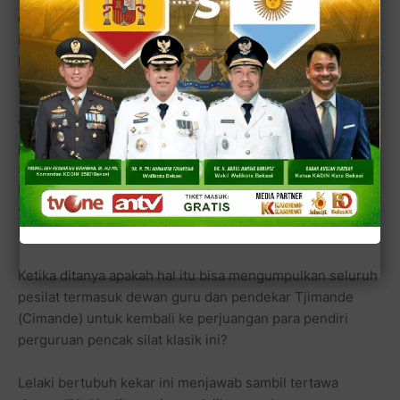
dan minta bantuan IPSI, namun TTKDH harus bisa
membuat program tersendiri yang sistematik dan
komprehensif serta profesional sehingga pencak silat asli
bangsa Indonesia ini, menjadi besar dengan sendirinya.
"Itulah sebabnya saya membangun kembali semangat
para pendekar dan murid perguruan silat TTKDH dalam
sebuah bentuk program kompetisi yang sebenarnya
bertujuan mengumpulkan database para pesilat TTKDH
yang telah menyebar ke seluruh pelosok Indonesia dan
belum tertata dalam keorganisasian yang baik dan rapih."
Ketika ditanya apakah hal itu bisa mengumpulkan seluruh
pesilat termasuk dewan guru dan pendekar Tjimande
(Cimande) untuk kembali ke perjuangan para pendiri
perguruan pencak silat klasik ini?
Lelaki bertubuh kekar ini menjawab sambil tertawa