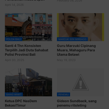
February 08, 2026
April 14, 2026
POLDA BALI
MARZUKI BIN MIRSHOD
Santi 4 Thn Konsisten
Guru Marzuki Cipinang
Terpilih Jadi Duta Sahabat
Muara, Mahaguru Para
Polisi Provinsi Bali
Ulama Betawi
April 30, 2025
May 19, 2023
BANG WIWIT
PENEMU
Ketua DPC NasDem
Gideon Sundback, sang
BekasiTimur
penemu ritsleting