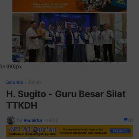
Pasang Iklan Running T
Beranda
Tokoh
H. Sugito - Guru Besar Silat
TTKDH
by
Redaktur
-
03.10
0