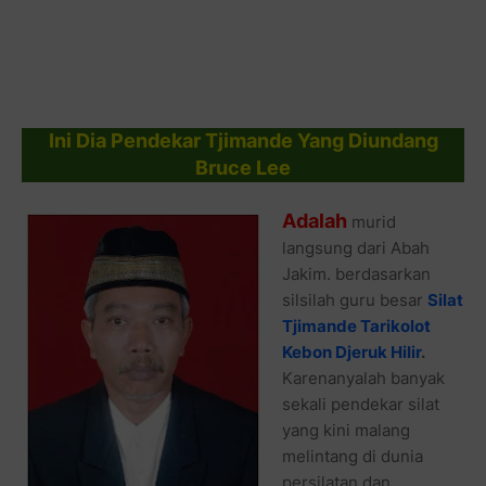
Ini Dia Pendekar Tjimande Yang Diundang
Bruce Lee
Adalah
murid
langsung dari Abah
Jakim. berdasarkan
silsilah guru besar
Silat
Tjimande Tarikolot
Kebon Djeruk Hilir
.
Karenanyalah banyak
sekali pendekar silat
yang kini malang
melintang di dunia
persilatan dan