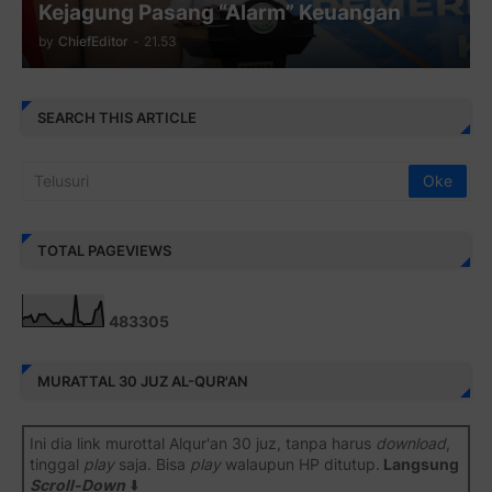
Kejagung Pasang “Alarm” Keuangan
by
ChiefEditor
-
21.53
SEARCH THIS ARTICLE
TOTAL PAGEVIEWS
4
8
3
3
0
5
MURATTAL 30 JUZ AL-QUR'AN
Ini dia link murottal Alqur'an 30 juz, tanpa harus
download
,
tinggal
play
saja. Bisa
play
walaupun HP ditutup.
Langsung
Scroll-Down
⬇️