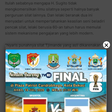
Itulah sebabnya mengapa H. Sugito tidak
mengkomersilkan ilmu silatnya seperti halnya banyak
perguruan silat lainnya. Dan lelaki beranak dua ini
menyadari untuk mempertahankan keaslian seni beladiri
pencak silat, lelaki berusia 60-an tahun harus memulai
sistem mekanisme pengajaran yang lebih modern.
×
"Nyaris punahnya silat Tjimande yang asli dikarenakan
kurangnya kesadaran para guru persilatan Tjimande
untuk membuat proses berlatihnya mudah dipelajari dan
dicatat ke dalam buku secara tertulis" papar lelaki yang
pernah diundang Bruce Lee ini untuk memperlihatkan
kebolehannya bermain silat.
Belajar dari kebesaran sang legendaris kungfu Bruce Lee
untuk melestarikan kungfu di mata dunia internasional,
maka H. Sugito pun hendak mengembangkannya secara
akademis. Baginya perjuangan para pendekar silat
Tjimande bukan hanya melalui perguruan silat semata