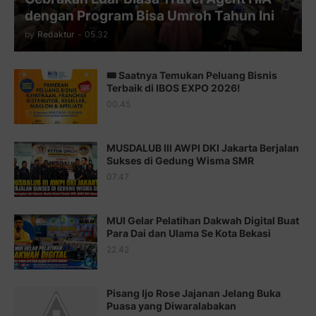
Juz 11 ⇨
http://j.mp/2bHf80y
dengan Program Bisa Umroh Tahun Ini
Juz 12 ⇨
http://j.mp/2bWnTby
by
Redaktur
-
05.32
Juz 13 ⇨
http://j.mp/2bFTiKQ
🎟️ Saatnya Temukan Peluang Bisnis
Juz 14 ⇨
http://j.mp/2b8SUTA
Terbaik di IBOS EXPO 2026!
00.45
Juz 15 ⇨
http://j.mp/2bFRQIM
Juz 16 ⇨
http://j.mp/2b8SegG
MUSDALUB III AWPI DKI Jakarta Berjalan
Sukses di Gedung Wisma SMR
Juz 17 ⇨
http://j.mp/2brHsFz
07.47
Juz 18 ⇨
http://j.mp/2b8SCfc
Juz 19 ⇨
http://j.mp/2bFSq95
MUI Gelar Pelatihan Dakwah Digital Buat
Para Dai dan Ulama Se Kota Bekasi
Juz 20 ⇨
http://j.mp/2brI1zc
22.42
Juz 21 ⇨
http://j.mp/2b8VcBO
Pisang Ijo Rose Jajanan Jelang Buka
Juz 22 ⇨
http://j.mp/2bFRxNP
Puasa yang Diwaralabakan