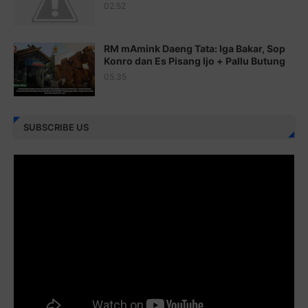
Juz 23 ⇨
http://j.mp/2brItxm
02.52
Juz 24 ⇨
http://j.mp/2brHKw5
RM mAmink Daeng Tata: Iga Bakar, Sop
Juz 25 ⇨
http://j.mp/2brImlf
Konro dan Es Pisang Ijo + Pallu Butung
05.35
Juz 26 ⇨
http://j.mp/2bFRHF2
Juz 27 ⇨
http://j.mp/2bFRXno
SUBSCRIBE US
Juz 28 ⇨
http://j.mp/2brI3ai
Juz 29 ⇨
http://j.mp/2bFRyBF
Juz 30 ⇨
http://j.mp/2bFREcc
Monggo disebarluaskan. Mudah-mudahan menjadi ladang
amal jariyah bagi kita semua.
Berbagi kebaikan meskipun sedikit, semoga bermanfaat,
aamiin...