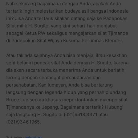
Nah sekarang bagaimana dengan Anda, apakah Anda
tertarik ingin melestarikan budaya asli bangsa Indonesia
ini? Jika Anda tertarik silakan datang saja ke Padepokan
Silat milik H. Sugito, yang kini sehari-hari menjabat
sebagai Ketua RW sekaligus mengajarkan silat Tjimande
di Padepokan Silat Wijaya Kusuma Perumnas Klender.
Atau tak ada salahnya Anda bisa menjajal ilmu kesaktian
seni beladiri pencak silat Anda dengan H. Sugito, karena
dia akan secara terbuka menerima Anda untuk berlatih
tarung dengan semangat persaudaraan dan
persahabatan. Kan lumayan, Anda bisa bertarung
langsung dengan legenda hidup yang pernah diundang
Bruce Lee secara khusus mepertontonkan maenpo silat
Tjimandenya ke Jepang. Bagaimana tertarik? Hubungi
saja langsung H. Sugito di (021)9618.3371 atau
(021)9346.1965.
Sidik Kelana -
webrizal.com