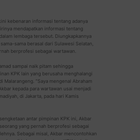
kini kebenaran informasi tentang adanya
rinya mendapatkan informasi tentang
 dalam lembaga tersebut. Diungkapkannya
ama-sama berasal dari Sulawesi Selatan,
rnah berprofesi sebagai wartawan.
amad sampai naik pitam sehingga
pinan KPK lain yang berusaha menghalangi
i Malarangeng. ”Saya mengenal Abraham
 Akbar kepada para wartawan usai menjadi
diyah, di Jakarta, pada hari Kamis
rsengketaan antar pimpinan KPK ini, Akbar
 seorang yang pernah berprofesi sebagai
olehnya. Sebagai misal, Akbar mencontohkan