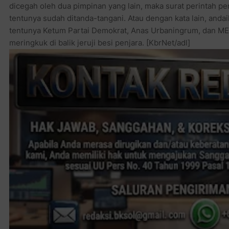
dicegah oleh dua pimpinan yang lain, maka surat perintah p
tentunya sudah ditanda-tangani. Atau dengan kata lain, anda
tentunya Ketum Partai Demokrat, Anas Urbaningrum, dan M
meringkuk di balik jeruji besi penjara. [KbrNet/adl]