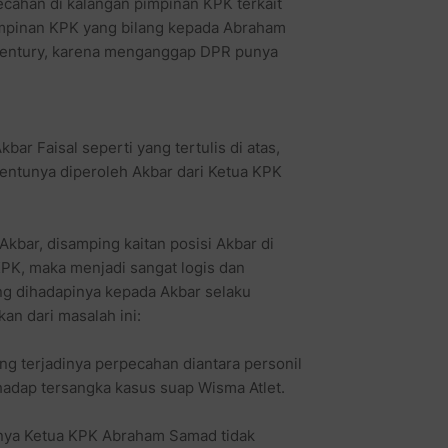
cahan di kalangan pimpinan KPK terkait
impinan KPK yang bilang kepada Abraham
 Century, karena menganggap DPR punya
bar Faisal seperti yang tertulis di atas,
tentunya diperoleh Akbar dari Ketua KPK
bar, disamping kaitan posisi Akbar di
KPK, maka menjadi sangat logis dan
g dihadapinya kepada Akbar selaku
an dari masalah ini:
ng terjadinya perpecahan diantara personil
hadap tersangka kasus suap Wisma Atlet.
nya Ketua KPK Abraham Samad tidak