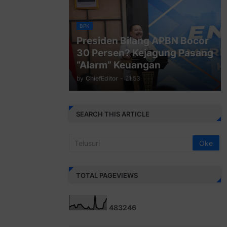
BPK
Presiden Bilang APBN Bocor
30 Persen? Kejagung Pasang
“Alarm” Keuangan
by
ChiefEditor
-
21.53
SEARCH THIS ARTICLE
TOTAL PAGEVIEWS
4
8
3
2
4
6