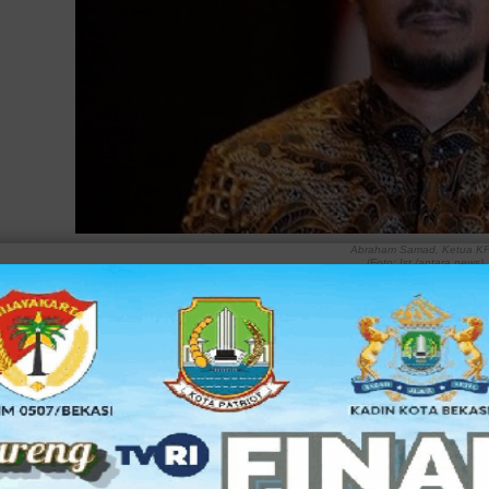
Abraham Samad, Ketua K
(Foto: Ist./antara.news)
Ahmad Yani (PPP) Anggota Komisi III DPR-RI
JAKARTA – KabarNet: Ketua Komisi Pemberantasan Korupsi (
membanting meja kursi di ruangan kantornya hingga hancur 
Pasalnya, langkah Abraham Samad yang akan mengeluarkan s
Umum Partai Demokrat, Anas Urbaningrum, dan Menteri Pem