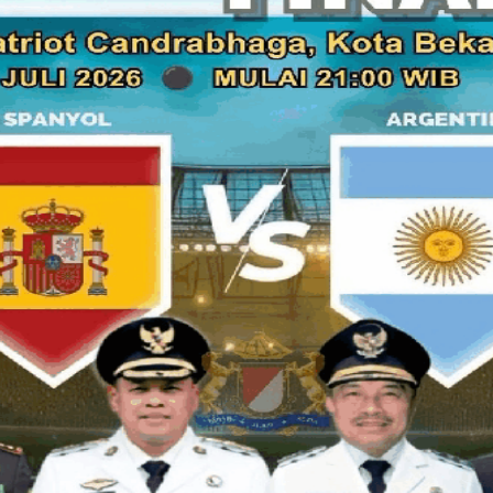
Malarangeng, terkait kasus suap Wisma Atlet, dicegah pimpi
membuat Abraham berang, naik darah dan melampiaskan kemara
Anggota DPR-RI, Ahmad Yani (PPP), dan Akbar Faisal (Hanura
Terungkapnya berita ini bermula dari pesan singkat (SMS/BB
terkait langkah Ketua KPK Abraham Samad yang akan mengel
terhadap Ketum Partai Demokrat Anas Urbaningrum dan Menpo
berawal ketika Ketua KPK Abraham Samad sudah siap hendak
penangkapan terhadap Ketum Partai Demokrat Anas Urbani
Namun langkah ini dicegah oleh Wakil Ketua KPK Busyro Mu
menyarankan agar menunda dulu rencana penangkapan ters
Abraham naik pitam. Kontan saja suara hiruk pikuk dari ru
banting meja kursi itu terdengar oleh banyak petugas KPK yan
memulai tahu-tahu berita ini sudah beredar dan menjadi pe
Anggota Komisi III DPR-RI, Ahmad Yani, sangat menyesalkan
dalam proses investigasi dan penindakan atas kasus dugaan
dirinya mendapat informasi ini dari rekannya di Komisi III, A