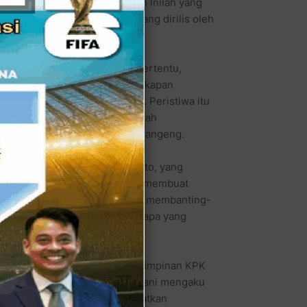
nan KPK yang lain. Pencegahan inilah yang
hannya. Inilah informasi yang dirilis oleh
).
M) yang beredar di kalangan tertentu,
uarkan surat perintah penangkapan
ra Andi Alfian Malarangeng. Peristiwa itu
 menandatangani surat perintah
ngrum dan Menpora Andi Malarangeng.
qoddas dan Bambang Widjojanto, yang
ebut. Pencegahan inilah yang membuat
ang kantor Abraham yang sedang membanting-
g lain, dan tanpa diketahui siapa yang
rbincangan anggota dewan.
 terjadinya ketegangan antar Pimpinan KPK
 korupsi Wisma Atlet. Ahmad Yani mengaku
kbar Faisal. “Saya baru mendapatkan