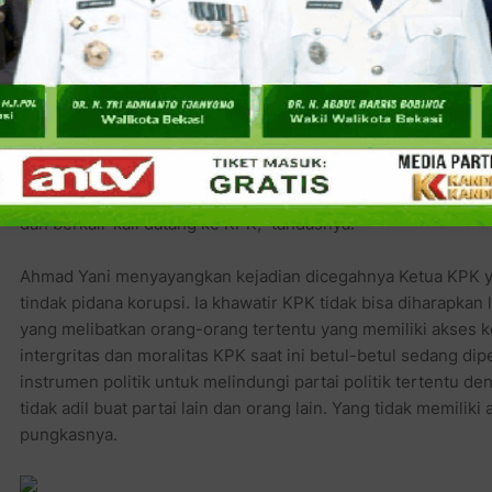
informasi ini dari rekan Akbar Faisal, dan Akbar Faisal mend
A1. Kualifikasi A1 ini tentunya bukan perorangan, bukan anggo
ungkapnya kepada wartawan di Gedung DPR, Kamis (26/1/20
Lebih lanjut Ahmad Yani berpendapat, untuk menetapkan sia
berikutnya tidak dibutuhkan kecerdasan khusus. Dengan meli
persidangan dan berdasarkan proses hukum acara, dari situ s
yang terlibat. “Dan orang yang akan ditetapkan tersangka itu
dan berkali-kali datang ke KPK,” tandasnya.
Ahmad Yani menyayangkan kejadian dicegahnya Ketua KPK 
tindak pidana korupsi. Ia khawatir KPK tidak bisa diharapka
yang melibatkan orang-orang tertentu yang memiliki akses k
intergritas dan moralitas KPK saat ini betul-betul sedang di
instrumen politik untuk melindungi partai politik tertentu de
tidak adil buat partai lain dan orang lain. Yang tidak memilik
pungkasnya.