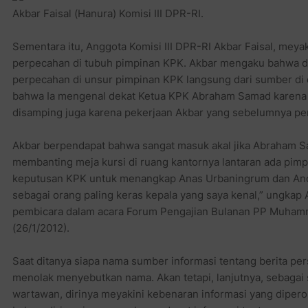
Akbar Faisal (Hanura) Komisi III DPR-RI.
Sementara itu, Anggota Komisi III DPR-RI Akbar Faisal, meya
perpecahan di tubuh pimpinan KPK. Akbar mengaku bahwa di
perpecahan di unsur pimpinan KPK langsung dari sumber di
bahwa Ia mengenal dekat Ketua KPK Abraham Samad karena s
disamping juga karena pekerjaan Akbar yang sebelumnya pe
Akbar berpendapat bahwa sangat masuk akal jika Abraham S
membanting meja kursi di ruang kantornya lantaran ada pim
keputusan KPK untuk menangkap Anas Urbaningrum dan And
sebagai orang paling keras kepala yang saya kenal,” ungkap
pembicara dalam acara Forum Pengajian Bulanan PP Muhamma
(26/1/2012).
Saat ditanya siapa nama sumber informasi tentang berita pe
menolak menyebutkan nama. Akan tetapi, lanjutnya, sebagai
wartawan, dirinya meyakini kebenaran informasi yang diper