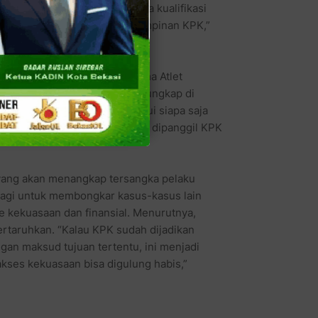
apat informasi yang menurutnya kualifikasi
ta penyidik, tapi pasti dari Pimpinan KPK,”
12).
pa tersangka kasus suap Wisma Atlet
hat fakta-fakta yang yang terungkap di
aja sudah cukup bisa diketahui siapa saja
 adalah orang yang berkali-kali dipanggil KPK
yang akan menangkap tersangka pelaku
n lagi untuk membongkar kasus-kasus lain
e kekuasaan dan finansial. Menurutnya,
pertaruhkan. “Kalau KPK sudah dijadikan
ngan maksud tujuan tertentu, ini menjadi
i akses kekuasaan bisa digulung habis,”