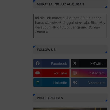
MURATTAL 30 JUZ AL-QUR'AN
Ini dia link murottal Alqur'an 30 juz, tanpa
harus
download
, tinggal
play
saja. Bisa
play
walaupun HP ditutup.
Langsung
Scroll-
Down
⬇️
Semoga bermanfaat
.
FOLLOW US
Juz 1 ⇨
http://j.mp/2b8SiNO
Juz 2 ⇨
http://j.mp/2b8RJmQ
Facebook
X-Twitter
Juz 3 ⇨
http://j.mp/2bFSrtF
YouTube
Instagram
Juz 4 ⇨
http://j.mp/2b8SXi3
LinkedIn
VKontakte
Juz 5 ⇨
http://j.mp/2b8RZm3
Juz 6 ⇨
http://j.mp/28MBohs
POPULAR POSTS
Juz 7 ⇨
http://j.mp/2bFRIZC