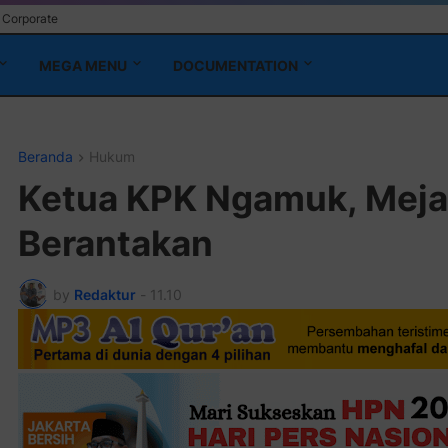
Corporate
MEGA MENU
DOCUMENTATION
Beranda
Hukum
Ketua KPK Ngamuk, Meja
Berantakan
by
Redaktur
-
11.10