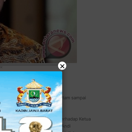
×
PK
KPK), Abraham Samad, naik pitam sampai
berantakan.
urat perintah penangkapan terhadap Ketua
uda dan Olahraga (Menpora) Andi