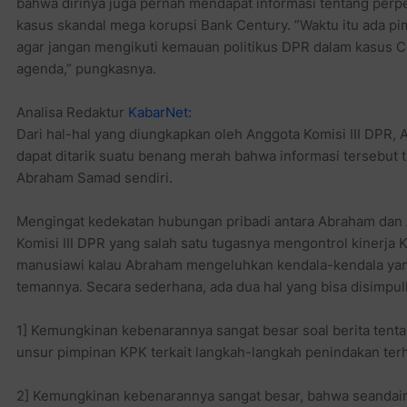
bahwa dirinya juga pernah mendapat informasi tentang perpe
kasus skandal mega korupsi Bank Century. ”Waktu itu ada p
agar jangan mengikuti kemauan politikus DPR dalam kasus
agenda,” pungkasnya.
Analisa Redaktur
KabarNet:
Dari hal-hal yang diungkapkan oleh Anggota Komisi III DPR, Ak
dapat ditarik suatu benang merah bahwa informasi tersebut 
Abraham Samad sendiri.
Mengingat kedekatan hubungan pribadi antara Abraham dan Ak
Komisi III DPR yang salah satu tugasnya mengontrol kinerja 
manusiawi kalau Abraham mengeluhkan kendala-kendala yan
temannya. Secara sederhana, ada dua hal yang bisa disimpulk
1] Kemungkinan kebenarannya sangat besar soal berita tenta
unsur pimpinan KPK terkait langkah-langkah penindakan ter
2] Kemungkinan kebenarannya sangat besar, bahwa seandai