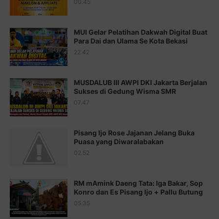
00.45
Juz 15 ⇨
http://j.mp/2bFRQIM
Juz 16 ⇨
http://j.mp/2b8SegG
MUI Gelar Pelatihan Dakwah Digital Buat
Para Dai dan Ulama Se Kota Bekasi
Juz 17 ⇨
http://j.mp/2brHsFz
22.42
Juz 18 ⇨
http://j.mp/2b8SCfc
Juz 19 ⇨
http://j.mp/2bFSq95
MUSDALUB III AWPI DKI Jakarta Berjalan
Sukses di Gedung Wisma SMR
Juz 20 ⇨
http://j.mp/2brI1zc
07.47
Juz 21 ⇨
http://j.mp/2b8VcBO
Pisang Ijo Rose Jajanan Jelang Buka
Juz 22 ⇨
http://j.mp/2bFRxNP
Puasa yang Diwaralabakan
Juz 23 ⇨
http://j.mp/2brItxm
02.52
Juz 24 ⇨
http://j.mp/2brHKw5
RM mAmink Daeng Tata: Iga Bakar, Sop
Juz 25 ⇨
http://j.mp/2brImlf
Konro dan Es Pisang Ijo + Pallu Butung
05.35
Juz 26 ⇨
http://j.mp/2bFRHF2