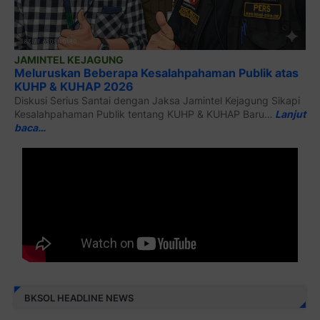
JAMINTEL KEJAGUNG
Meluruskan Beberapa Kesalahpahaman Publik atas
KUHP & KUHAP 2026
Diskusi Serius Santai dengan Jaksa Jamintel Kejagung Sikapi
Kesalahpahaman Publik tentang KUHP & KUHAP Baru…
Lanjut
baca…
BKSOL HEADLINE NEWS