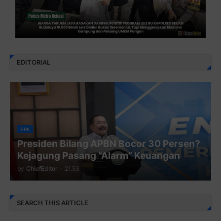
EDITORIAL
BPK
Presiden Bilang APBN Bocor 30 Persen?
Kejagung Pasang “Alarm” Keuangan
by
ChiefEditor
-
21.53
SEARCH THIS ARTICLE