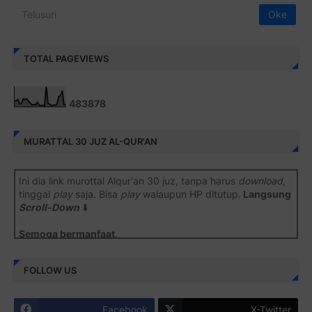
TOTAL PAGEVIEWS
4
8
3
8
7
8
MURATTAL 30 JUZ AL-QUR'AN
Ini dia link murottal Alqur'an 30 juz, tanpa harus
download
,
tinggal
play
saja. Bisa
play
walaupun HP ditutup.
Langsung
Scroll-Down
⬇️
Semoga bermanfaat
.
Juz 1 ⇨
http://j.mp/2b8SiNO
FOLLOW US
Juz 2 ⇨
http://j.mp/2b8RJmQ
Facebook
X-Twitter