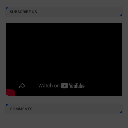
Juz 27 ⇨
http://j.mp/2bFRXno
SUBSCRIBE US
Juz 28 ⇨
http://j.mp/2brI3ai
Juz 29 ⇨
http://j.mp/2bFRyBF
Juz 30 ⇨
http://j.mp/2bFREcc
Monggo disebarluaskan. Mudah-mudahan menjadi ladang
amal jariyah bagi kita semua.
Berbagi kebaikan meskipun sedikit, semoga bermanfaat,
aamiin...
COMMENTS