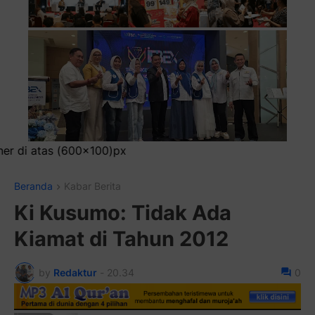
Pasang
Beranda
Kabar Berita
Ki Kusumo: Tidak Ada
Kiamat di Tahun 2012
by
Redaktur
-
20.34
0