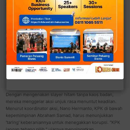
sepeti liputan Republika.com berikut ini.
REPUBLIKA.CO.ID, JAKARTA - Gedung Komisi
Pemberantasan Korupsi (KPK) diramaikan musik dangdut,
Rabu (25/1). Selain diramaikan musik asli Indonesia itu,
lembaga ad hoc itu juga diramaikan oleh puluhan orang
yang berasal dari Gerakan Anak Subang anti Korupsi
(Gasak) yang berjoget ria.
Dengan mengenakan slayer hitam tanpa kaos badan,
mereka menggelar aksi unjuk rasa menuntut keadilan.
Menurut koordinator aksi, Nano Hermanto, KPK di bawah
kepemimpinan Abraham Samad, harus menunjukkan
'taring' keberaniannya untuk menegakkan korupsi. "KPK
jangan tebang pilih," ujarnya mengingatkan.