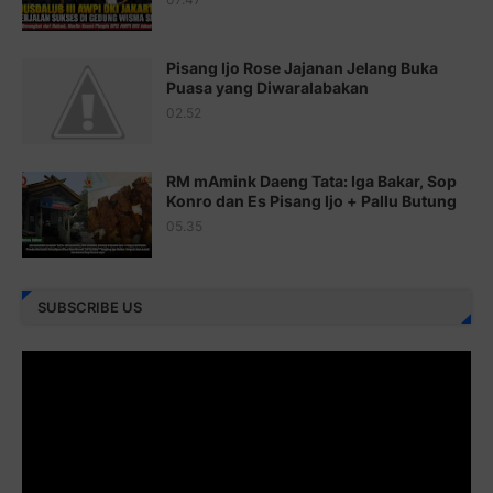
Juz 21 ⇨
http://j.mp/2b8VcBO
Pisang Ijo Rose Jajanan Jelang Buka
Juz 22 ⇨
http://j.mp/2bFRxNP
Puasa yang Diwaralabakan
Juz 23 ⇨
http://j.mp/2brItxm
02.52
Juz 24 ⇨
http://j.mp/2brHKw5
RM mAmink Daeng Tata: Iga Bakar, Sop
Juz 25 ⇨
http://j.mp/2brImlf
Konro dan Es Pisang Ijo + Pallu Butung
05.35
Juz 26 ⇨
http://j.mp/2bFRHF2
Juz 27 ⇨
http://j.mp/2bFRXno
SUBSCRIBE US
Juz 28 ⇨
http://j.mp/2brI3ai
Juz 29 ⇨
http://j.mp/2bFRyBF
Juz 30 ⇨
http://j.mp/2bFREcc
Monggo disebarluaskan. Mudah-mudahan menjadi ladang
amal jariyah bagi kita semua.