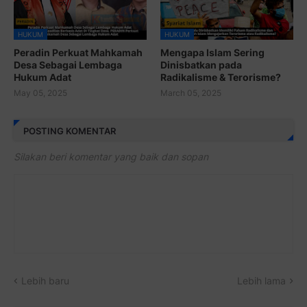
HUKUM
HUKUM
Peradin Perkuat Mahkamah
Mengapa Islam Sering
Desa Sebagai Lembaga
Dinisbatkan pada
Hukum Adat
Radikalisme & Terorisme?
May 05, 2025
March 05, 2025
POSTING KOMENTAR
Silakan beri komentar yang baik dan sopan
Lebih baru
Lebih lama