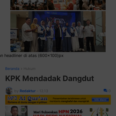
Pa
Beranda
Hukum
KPK Mendadak Dangdut
by
Redaktur
-
12.13
0