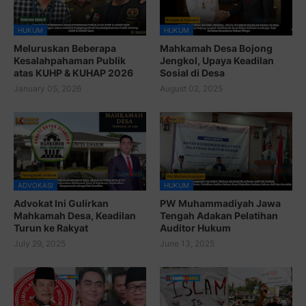
HUKUM
HUKUM
Meluruskan Beberapa
Mahkamah Desa Bojong
Kesalahpahaman Publik
Jengkol, Upaya Keadilan
atas KUHP & KUHAP 2026
Sosial di Desa
January 05, 2026
August 02, 2025
ADVOKASI
HUKUM
Advokat Ini Gulirkan
PW Muhammadiyah Jawa
Mahkamah Desa, Keadilan
Tengah Adakan Pelatihan
Turun ke Rakyat
Auditor Hukum
July 29, 2025
June 13, 2025