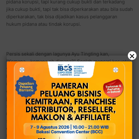
pidana korupsi, tapi kurang cukup bukti dan terkadang
jika cukup bukti, tapi tak bisa diperkarakan atau bila sudah
diperkarakan, tak bisa dijadikan kasus pelanggaran
hukum pidana atau tindak korupsi.
×
Persis sekali dengan lagunya Ayu Tingting kan,
"Kemana... kemana oh dimana?" Seolah mencari koruptor
yang jujur sama susahnya dengan mencari penegak
hukum yang curang.Hehehehe! Pantas saja sekelompok
massa jauh-jauh datang dari Subang menggelar musik
dangdut di depan gedung KPK. Otomatis, seketika itu
juga KPK Mendadak Dangdut. Dalam pengertian harfiah,
sekaligus dalam pengertian penuh makna. Memang KPK
mendadak jadi lebih dangdut daripada sebelumnya... Apa
sebelumnya KPK memang bergaya metal atau rock n roll
dalam memberantas korupsi? Nggak juga sih. tapi
begitulah yang kita baca dari liputan beberapa media,