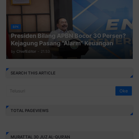
BPK
Presiden Bilang APBN Bocor 30 Persen?
Kejagung Pasang “Alarm” Keuangan
by
ChiefEditor
-
21.53
SEARCH THIS ARTICLE
TOTAL PAGEVIEWS
MURATTAL 30 JUZ AL-QUR'AN