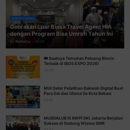
Juz 9 ⇨
http://j.mp/2byr1bu
Juz 10 ⇨
http://j.mp/2bHfyUH
BISNIS SYARIAH
Gebrakan Luar Biasa Travel Agent HIA
Juz 11 ⇨
http://j.mp/2bHf80y
dengan Program Bisa Umroh Tahun Ini
Juz 12 ⇨
http://j.mp/2bWnTby
by
Redaktur
-
05.32
Juz 13 ⇨
http://j.mp/2bFTiKQ
🎟️ Saatnya Temukan Peluang Bisnis
Juz 14 ⇨
http://j.mp/2b8SUTA
Terbaik di IBOS EXPO 2026!
00.45
Juz 15 ⇨
http://j.mp/2bFRQIM
Juz 16 ⇨
http://j.mp/2b8SegG
MUI Gelar Pelatihan Dakwah Digital Buat
Para Dai dan Ulama Se Kota Bekasi
Juz 17 ⇨
http://j.mp/2brHsFz
22.42
Juz 18 ⇨
http://j.mp/2b8SCfc
Juz 19 ⇨
http://j.mp/2bFSq95
MUSDALUB III AWPI DKI Jakarta Berjalan
Sukses di Gedung Wisma SMR
Juz 20 ⇨
http://j.mp/2brI1zc
07.47