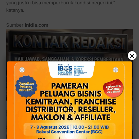
yang justru bisa memperburuk kondisi negeri ini,"
katanya.
Sumber
Inidia.com
×