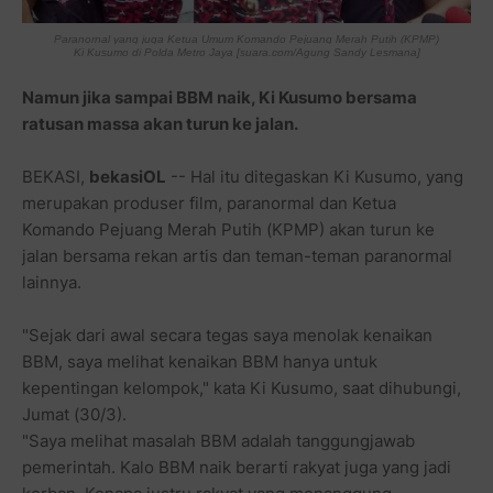
Paranornal yang juga Ketua Umum Komando Pejuang Merah Putih (KPMP)
Ki Kusumo di Polda Metro Jaya [suara.com/Agung Sandy Lesmana]
Namun jika sampai BBM naik, Ki Kusumo bersama
ratusan massa akan turun ke jalan.
BEKASI,
bekasiOL
-- Hal itu ditegaskan Ki Kusumo, yang
merupakan produser film, paranormal dan Ketua
Komando Pejuang Merah Putih (KPMP) akan turun ke
jalan bersama rekan artis dan teman-teman paranormal
lainnya.
"Sejak dari awal secara tegas saya menolak kenaikan
BBM, saya melihat kenaikan BBM hanya untuk
kepentingan kelompok," kata Ki Kusumo, saat dihubungi,
Jumat (30/3).
"Saya melihat masalah BBM adalah tanggungjawab
pemerintah. Kalo BBM naik berarti rakyat juga yang jadi