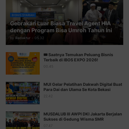
Juz 9 ⇨
http://j.mp/2byr1bu
Juz 10 ⇨
http://j.mp/2bHfyUH
BISNIS SYARIAH
Gebrakan Luar Biasa Travel Agent HIA
Juz 11 ⇨
http://j.mp/2bHf80y
dengan Program Bisa Umroh Tahun Ini
Juz 12 ⇨
http://j.mp/2bWnTby
by
Redaktur
-
05.32
Juz 13 ⇨
http://j.mp/2bFTiKQ
🎟️ Saatnya Temukan Peluang Bisnis
Juz 14 ⇨
http://j.mp/2b8SUTA
Terbaik di IBOS EXPO 2026!
00.45
Juz 15 ⇨
http://j.mp/2bFRQIM
Juz 16 ⇨
http://j.mp/2b8SegG
MUI Gelar Pelatihan Dakwah Digital Buat
Para Dai dan Ulama Se Kota Bekasi
Juz 17 ⇨
http://j.mp/2brHsFz
22.42
Juz 18 ⇨
http://j.mp/2b8SCfc
Juz 19 ⇨
http://j.mp/2bFSq95
MUSDALUB III AWPI DKI Jakarta Berjalan
Sukses di Gedung Wisma SMR
Juz 20 ⇨
http://j.mp/2brI1zc
07.47