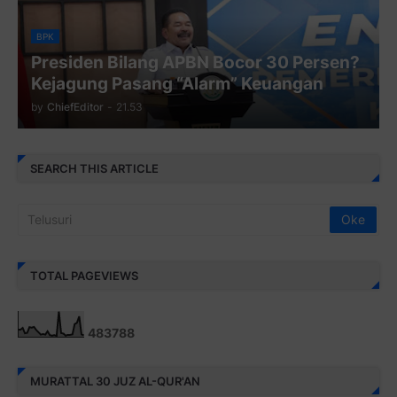
BPK
Presiden Bilang APBN Bocor 30 Persen?
Kejagung Pasang “Alarm” Keuangan
by
ChiefEditor
-
21.53
SEARCH THIS ARTICLE
TOTAL PAGEVIEWS
4
8
3
7
8
8
MURATTAL 30 JUZ AL-QUR'AN