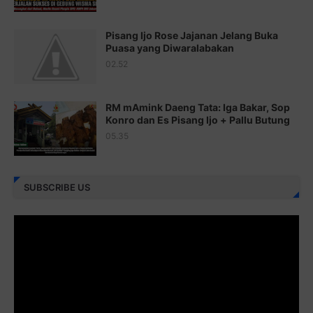
Juz 21 ⇨
http://j.mp/2b8VcBO
Pisang Ijo Rose Jajanan Jelang Buka
Juz 22 ⇨
http://j.mp/2bFRxNP
Puasa yang Diwaralabakan
Juz 23 ⇨
http://j.mp/2brItxm
02.52
Juz 24 ⇨
http://j.mp/2brHKw5
RM mAmink Daeng Tata: Iga Bakar, Sop
Juz 25 ⇨
http://j.mp/2brImlf
Konro dan Es Pisang Ijo + Pallu Butung
05.35
Juz 26 ⇨
http://j.mp/2bFRHF2
Juz 27 ⇨
http://j.mp/2bFRXno
SUBSCRIBE US
Juz 28 ⇨
http://j.mp/2brI3ai
Juz 29 ⇨
http://j.mp/2bFRyBF
Juz 30 ⇨
http://j.mp/2bFREcc
Monggo disebarluaskan. Mudah-mudahan menjadi ladang
amal jariyah bagi kita semua.